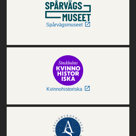
Spårvägsmuseet
Kvinnohistoriska