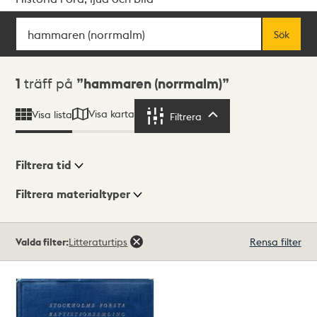
Sök
Fritextsök
Sök
Sökresultat
1
träff på
hammaren (norrmalm)
Visa karta
Visa lista
Filtrera
Filtrera
Filtrera tid
Filtrera materialtyper
Visningsläge
Totalt
Valda filter:
Litteraturtips
Rensa filter
1
träffar
Lista
Karta