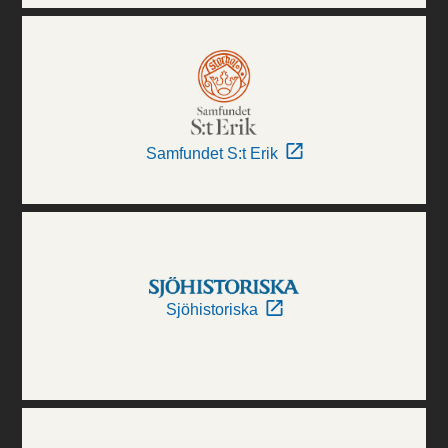
Samfundet S:t Erik
Sjöhistoriska