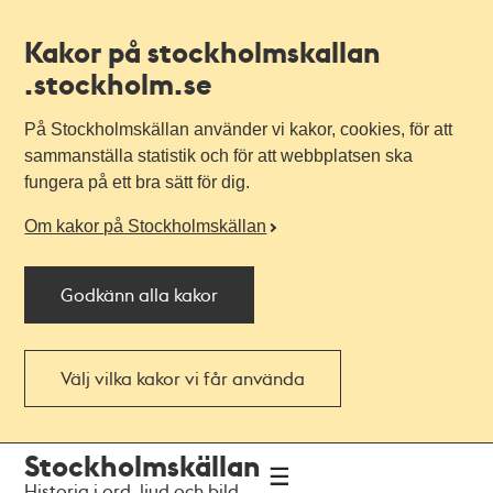
Kakor på stockholmskallan
.stockholm.se
På Stockholmskällan använder vi kakor, cookies, för att
sammanställa statistik och för att webbplatsen ska
fungera på ett bra sätt för dig.
Om kakor på Stockholmskällan
Godkänn alla kakor
Välj vilka kakor vi får använda
Till
Till
Stockholmskällan
navigationen
huvudinnehållet
Historia i ord, ljud och bild