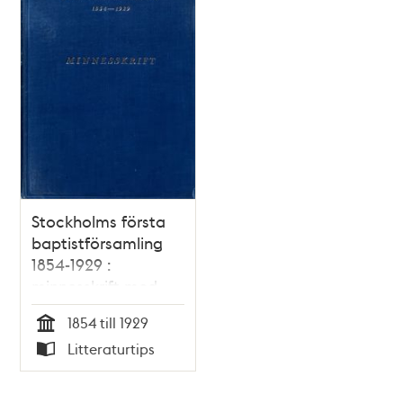
Stockholms första
baptistförsamling
1854-1929 :
minnesskrift med
anledning av dess
1854 till 1929
75-åriga tillvaro /
Tid
Litteraturtips
Hjalmar Danielson
Typ