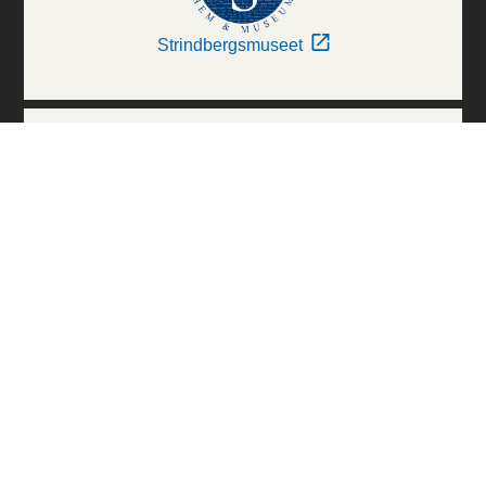
Strindbergsmuseet
Thielska Galleriet
Världskulturmuseerna