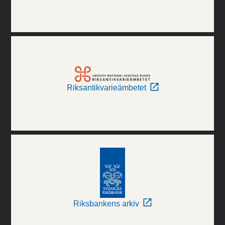
Riksantikvarieämbetet
Riksbankens arkiv