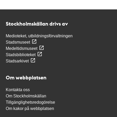
Kontakt
Stockholmskällan
Stockholmskällan drivs av
Medioteket, utbildningsförvaltningen
Stadsmuseet
Medeltidsmuseet
Stadsbiblioteket
Stadsarkivet
Om webbplatsen
Kontakta oss
Om Stockholmskällan
Tillgänglighetsredogörelse
Om kakor på webbplatsen