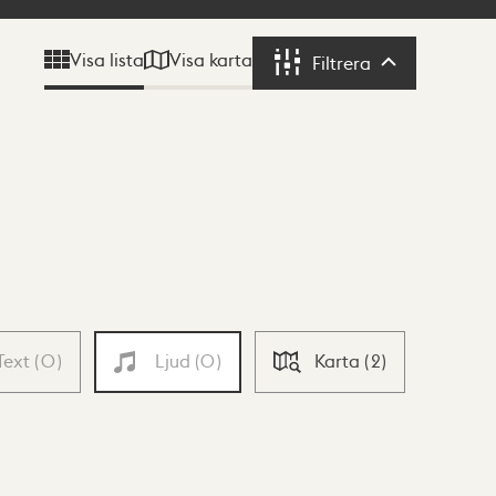
Visa karta
Visa lista
Filtrera
Filtrera
Text
(
0
)
Ljud
(
0
)
Karta
(
2
)