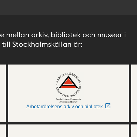
 mellan arkiv, bibliotek och museer i
till Stockholmskällan är:
Arbetarrörelsens arkiv och bibliotek