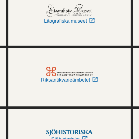
Litografiska museet
Riksantikvarieämbetet