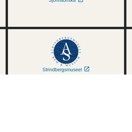
Sjöhistoriska
Strindbergsmuseet