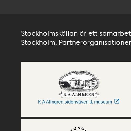
Stockholmskällan är ett samarbete
Stockholm. Partnerorganisationer 
K A Almgren sidenväveri & museum