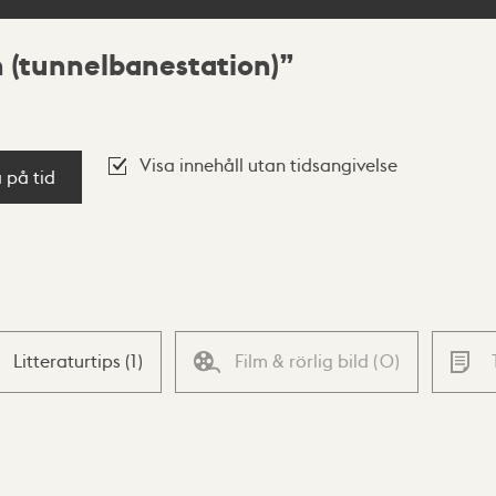
(tunnelbanestation)
Visa innehåll utan tidsangivelse
a på tid
Litteraturtips
(
1
)
Film & rörlig bild
(
0
)