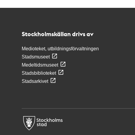
Kontakt
Stockholmskällan
Stockholmskällan drivs av
Medioteket, utbildningsförvaltningen
Stadsmuseet
Medeltidsmuseet
Stadsbiblioteket
Stadsarkivet