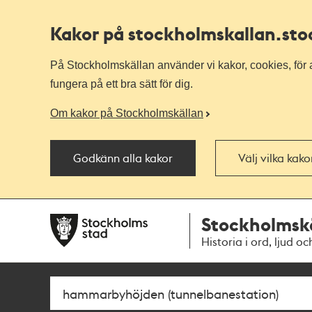
Kakor på stockholmskallan
.st
På Stockholmskällan använder vi kakor, cookies, för a
fungera på ett bra sätt för dig.
Om kakor på Stockholmskällan
Godkänn alla kakor
Välj vilka kak
Till
Till
Stockholmsk
navigationen
huvudinnehållet
Historia i ord, ljud oc
Sök
Fritextsök