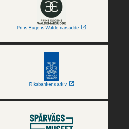
Prins Eugens Waldemarsudde
Riksbankens arkiv