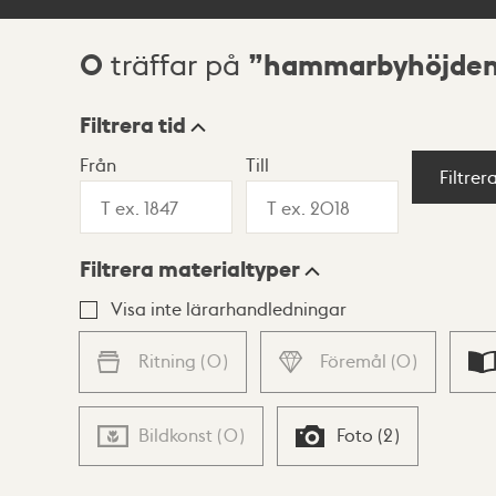
0
hammarbyhöjden 
träffar på
Sökresultat
Filtrera tid
Från
Till
Visningsläge
Filtrer
Filtrera materialtyper
Lista
Karta
Visa inte lärarhandledningar
Ritning
(
0
)
Föremål
(
0
)
Bildkonst
(
0
)
Foto
(
2
)