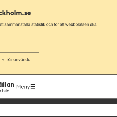
ockholm.se
tt sammanställa statistik och för att webbplatsen ska
or vi får använda
ällan
Meny
h bild