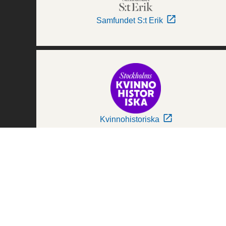
Samfundet S:t Erik
Kvinnohistoriska
Världskulturmuseerna