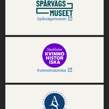
Spårvägsmuseet
Kvinnohistoriska