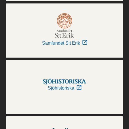
Samfundet S:t Erik
Sjöhistoriska