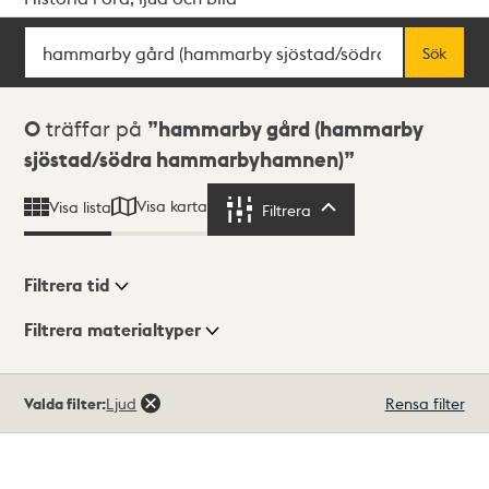
Sök
Fritextsök
Sök
Sökresultat
0
träffar på
hammarby gård (hammarby
sjöstad/södra hammarbyhamnen)
Visa karta
Visa lista
Filtrera
Filtrera
Filtrera tid
Filtrera materialtyper
Visningsläge
Totalt
Valda filter:
Ljud
Rensa filter
0
träffar
Lista
Karta