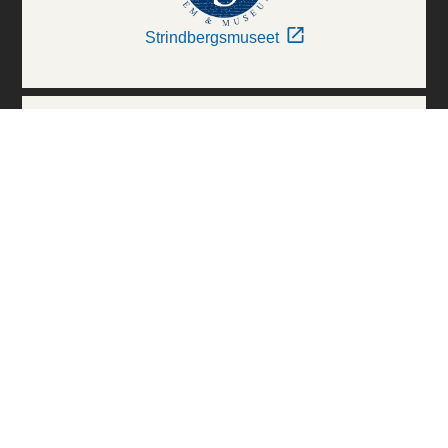
Strindbergsmuseet
Thielska Galleriet
Världskulturmuseerna