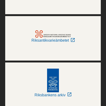
Riksantikvarieämbetet
Riksbankens arkiv