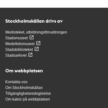
Kontakt
Stockholmskällan
Stockholmskällan drivs av
Medioteket, utbildningsförvaltningen
Stadsmuseet
Medeltidsmuseet
Stadsbiblioteket
Stadsarkivet
Om webbplatsen
Kontakta oss
Om Stockholmskällan
Tillgänglighetsredogörelse
Om kakor på webbplatsen