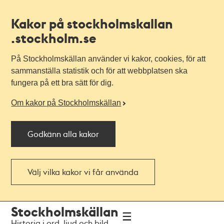
Kakor på stockholmskallan
.stockholm.se
På Stockholmskällan använder vi kakor, cookies, för att
sammanställa statistik och för att webbplatsen ska
fungera på ett bra sätt för dig.
Om kakor på Stockholmskällan
Godkänn alla kakor
Välj vilka kakor vi får använda
Till
Till
Stockholmskällan
navigationen
huvudinnehållet
Historia i ord, ljud och bild