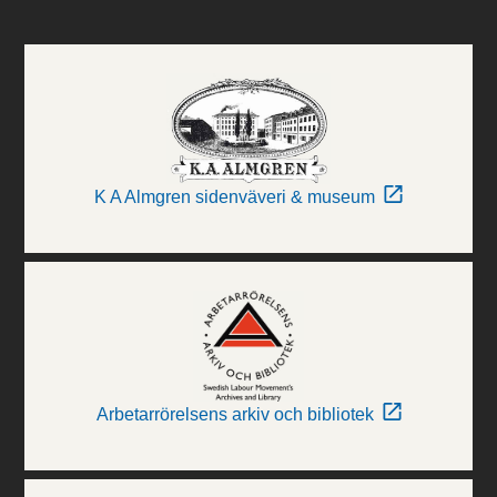
K A Almgren sidenväveri & museum
Arbetarrörelsens arkiv och bibliotek