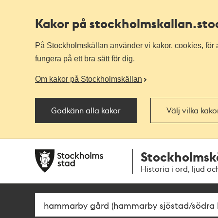
Kakor på stockholmskallan
.st
På Stockholmskällan använder vi kakor, cookies, för a
fungera på ett bra sätt för dig.
Om kakor på Stockholmskällan
Godkänn alla kakor
Välj vilka kak
Till
Till
Stockholmsk
navigationen
huvudinnehållet
Historia i ord, ljud oc
Sök
Fritextsök