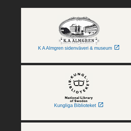
K A Almgren sidenväveri & museum
Kungliga Biblioteket