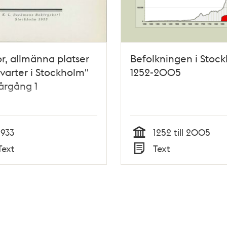
r, allmänna platser
Befolkningen i Stoc
varter i Stockholm"
1252-2005
 årgång 1
1933
1252 till 2005
Tid
Text
Text
Typ