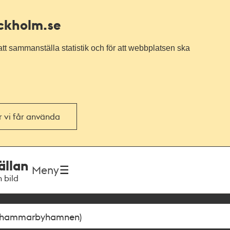
ockholm.se
tt sammanställa statistik och för att webbplatsen ska
or vi får använda
ällan
Meny
h bild