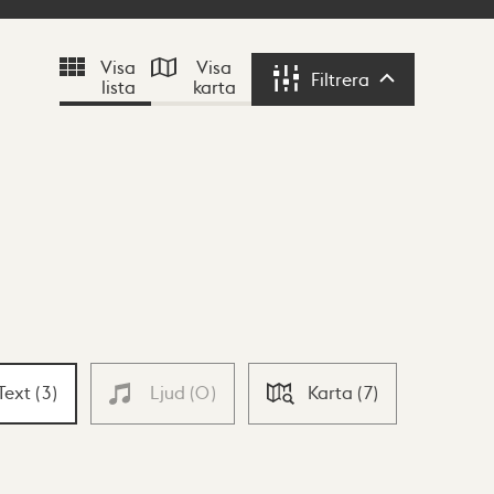
Visa
Visa
Filtrera
lista
karta
Filtrera
Text
(
3
)
Ljud
(
0
)
Karta
(
7
)