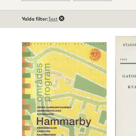
Totalt
Valda filter:
Text
3
träffar