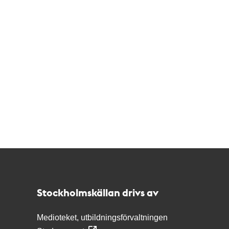
Kontakt
Stockholmskällan
Stockholmskällan drivs av
Medioteket, utbildningsförvaltningen