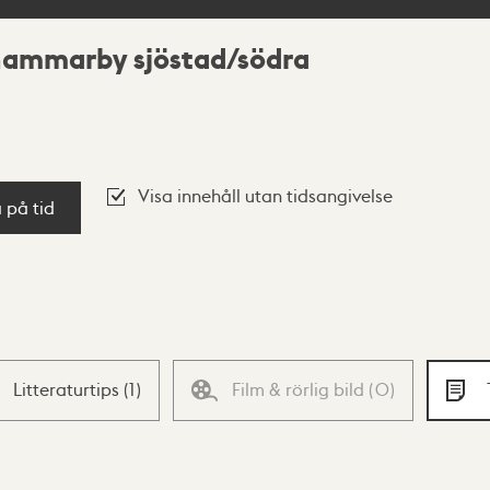
ammarby sjöstad/södra
Visa innehåll utan tidsangivelse
a på tid
Litteraturtips
(
1
)
Film & rörlig bild
(
0
)