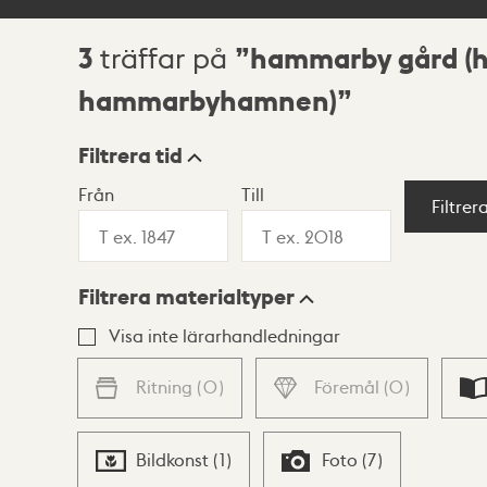
3
hammarby gård (h
träffar på
Sökresultat
hammarbyhamnen)
Filtrera tid
Från
Till
Visningsläge
Filtrer
Filtrera materialtyper
Lista
Karta
Visa inte lärarhandledningar
Ritning
(
0
)
Föremål
(
0
)
Bildkonst
(
1
)
Foto
(
7
)