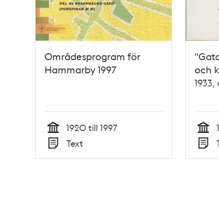
Områdesprogram för
"Gato
Hammarby 1997
och k
1933,
1920 till 1997
Tid
Tid
Text
Typ
Typ