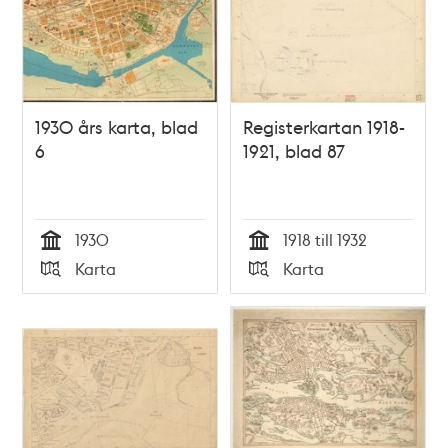
1930 års karta, blad
Registerkartan 1918-
6
1921, blad 87
1930
1918 till 1932
Tid
Tid
Karta
Karta
Typ
Typ