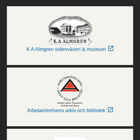
K A Almgren sidenväveri & museum
Arbetarrörelsens arkiv och bibliotek