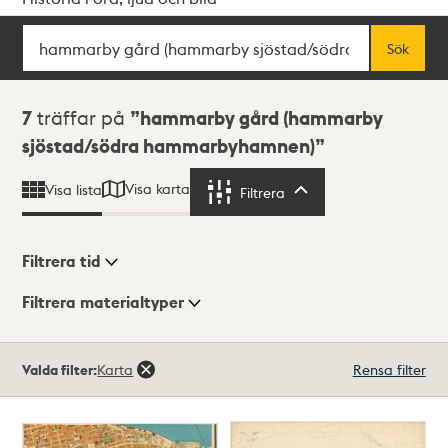
Sök
Fritextsök
Sök
Sökresultat
7
träffar på
hammarby gård (hammarby
sjöstad/södra hammarbyhamnen)
Visa karta
Visa lista
Filtrera
Filtrera
Filtrera tid
Filtrera materialtyper
Visningsläge
Totalt
Valda filter:
Karta
Rensa filter
7
träffar
Lista
Karta