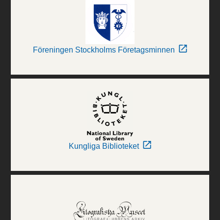
Föreningen Stockholms Företagsminnen
Kungliga Biblioteket