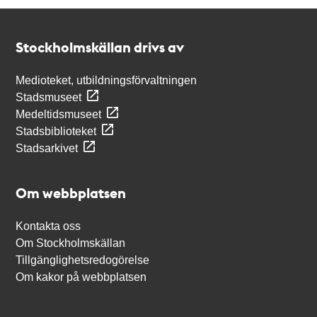
Kontakt
Stockholmskällan
Stockholmskällan drivs av
Medioteket, utbildningsförvaltningen
Stadsmuseet
Medeltidsmuseet
Stadsbiblioteket
Stadsarkivet
Om webbplatsen
Kontakta oss
Om Stockholmskällan
Tillgänglighetsredogörelse
Om kakor på webbplatsen