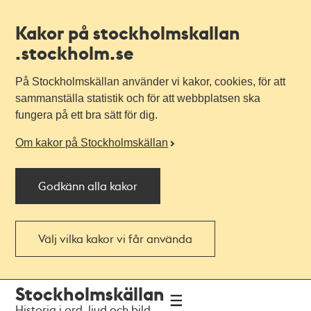
Kakor på stockholmskallan
.stockholm.se
På Stockholmskällan använder vi kakor, cookies, för att
sammanställa statistik och för att webbplatsen ska
fungera på ett bra sätt för dig.
Om kakor på Stockholmskällan
Godkänn alla kakor
Välj vilka kakor vi får använda
Till
Till
Stockholmskällan
navigationen
huvudinnehållet
Historia i ord, ljud och bild