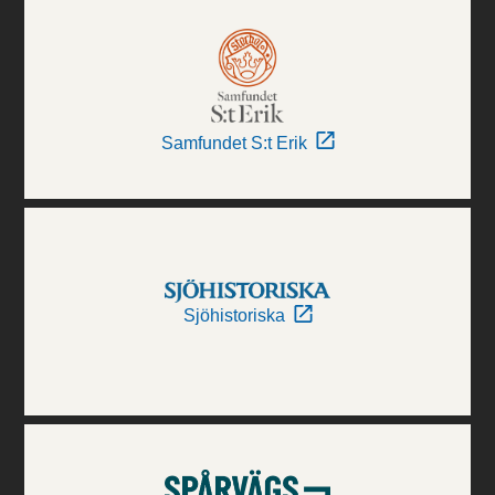
Samfundet S:t Erik
Sjöhistoriska