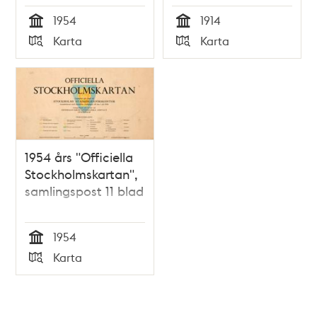
1954
1914
Tid
Tid
Karta
Karta
Typ
Typ
1954 års "Officiella
Stockholmskartan",
samlingspost 11 blad
1954
Tid
Karta
Typ