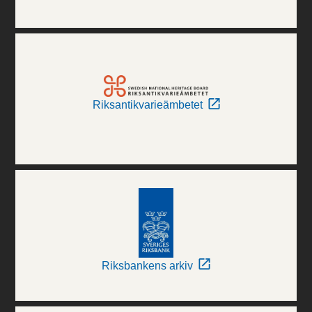
Riksantikvarieämbetet
Riksbankens arkiv