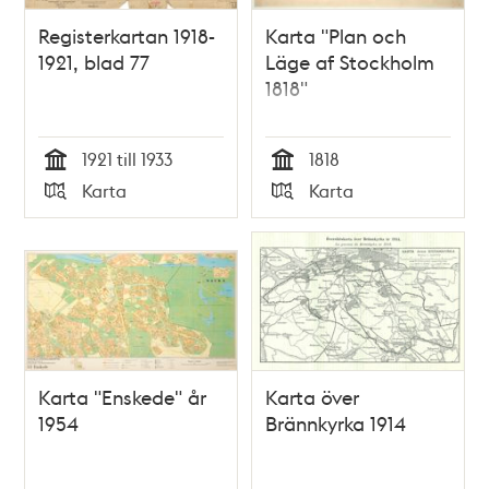
Registerkartan 1918-
Karta "Plan och
1921, blad 77
Läge af Stockholm
1818"
1921 till 1933
1818
Tid
Tid
Karta
Karta
Typ
Typ
Karta "Enskede" år
Karta över
1954
Brännkyrka 1914