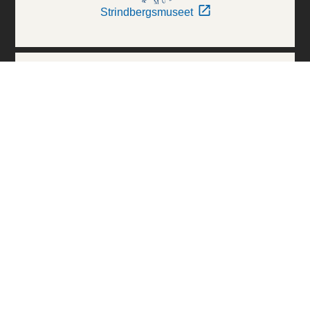
Strindbergsmuseet
Thielska Galleriet
Världskulturmuseerna