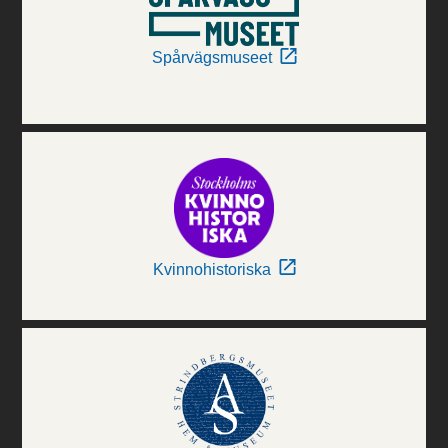
Spårvägsmuseet
Kvinnohistoriska