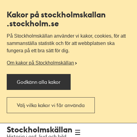
Kakor på stockholmskallan
.stockholm.se
På Stockholmskällan använder vi kakor, cookies, för att
sammanställa statistik och för att webbplatsen ska
fungera på ett bra sätt för dig.
Om kakor på Stockholmskällan
Godkänn alla kakor
Välj vilka kakor vi får använda
Till
Till
Stockholmskällan
navigationen
huvudinnehållet
Historia i ord, ljud och bild