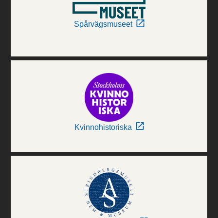
Spårvägsmuseet
Kvinnohistoriska