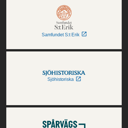
Samfundet S:t Erik
Sjöhistoriska