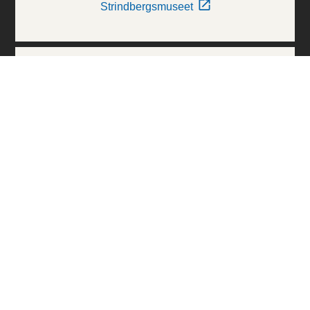
Strindbergsmuseet
Thielska Galleriet
Världskulturmuseerna