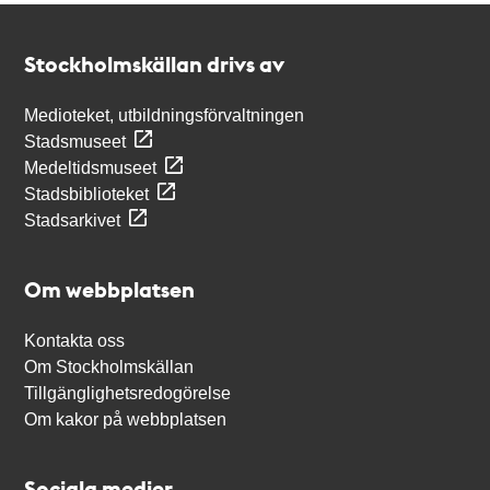
Kontakt
Stockholmskällan
Stockholmskällan drivs av
Medioteket, utbildningsförvaltningen
Stadsmuseet
Medeltidsmuseet
Stadsbiblioteket
Stadsarkivet
Om webbplatsen
Kontakta oss
Om Stockholmskällan
Tillgänglighetsredogörelse
Om kakor på webbplatsen
Sociala medier