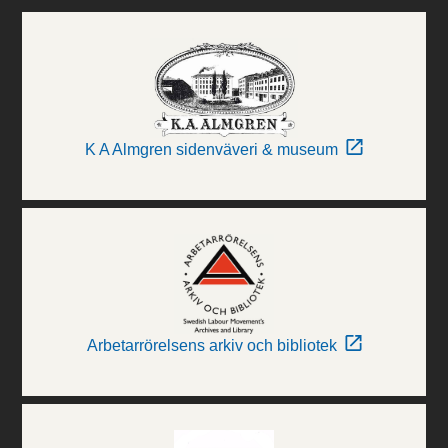
K A Almgren sidenväveri & museum
Arbetarrörelsens arkiv och bibliotek