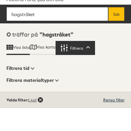
Sök
Fritextsök
Sök
Sökresultat
0
träffar på
hagstråket
Visa karta
Visa lista
Filtrera
Filtrera
Filtrera tid
Filtrera materialtyper
Visningsläge
Totalt
Valda filter:
Ljud
Rensa filter
0
träffar
Lista
Karta