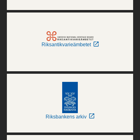
Riksantikvarieämbetet
Riksbankens arkiv