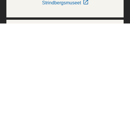
Strindbergsmuseet
Thielska Galleriet
Världskulturmuseerna