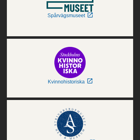
Spårvägsmuseet
Kvinnohistoriska