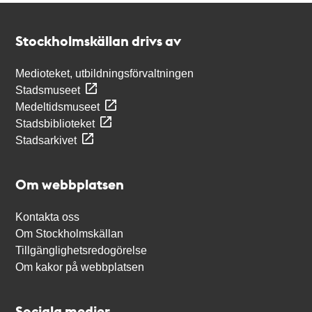
Kontakt
Stockholmskällan
Stockholmskällan drivs av
Medioteket, utbildningsförvaltningen
Stadsmuseet
Medeltidsmuseet
Stadsbiblioteket
Stadsarkivet
Om webbplatsen
Kontakta oss
Om Stockholmskällan
Tillgänglighetsredogörelse
Om kakor på webbplatsen
Sociala medier