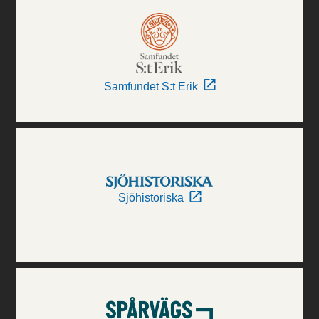
Samfundet S:t Erik
Sjöhistoriska