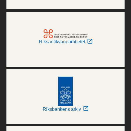
Riksantikvarieämbetet
Riksbankens arkiv