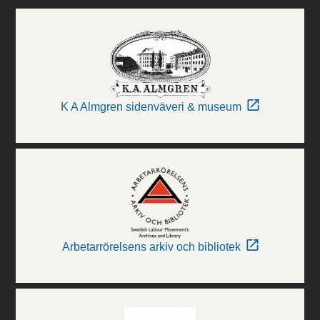
K A Almgren sidenväveri & museum
Arbetarrörelsens arkiv och bibliotek