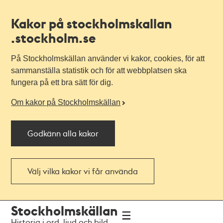
Kakor på stockholmskallan
.stockholm.se
På Stockholmskällan använder vi kakor, cookies, för att
sammanställa statistik och för att webbplatsen ska
fungera på ett bra sätt för dig.
Om kakor på Stockholmskällan
Godkänn alla kakor
Välj vilka kakor vi får använda
Till
Till
Stockholmskällan
navigationen
huvudinnehållet
Historia i ord, ljud och bild