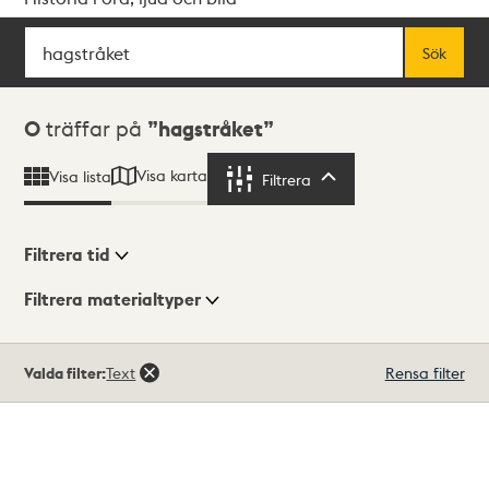
Sök
Fritextsök
Sök
Sökresultat
0
träffar på
hagstråket
Visa karta
Visa lista
Filtrera
Filtrera
Filtrera tid
Filtrera materialtyper
Visningsläge
Totalt
Valda filter:
Text
Rensa filter
0
träffar
Lista
Karta