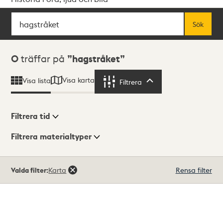
Sök
Fritextsök
Sök
Sökresultat
0
träffar på
hagstråket
Visa karta
Visa lista
Filtrera
Filtrera
Filtrera tid
Filtrera materialtyper
Visningsläge
Totalt
Valda filter:
Karta
Rensa filter
0
träffar
Lista
Karta