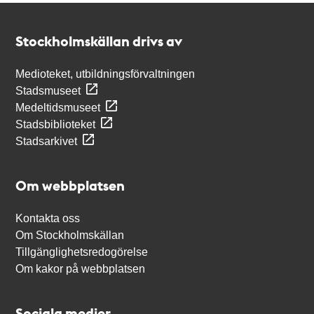
Kontakt
Stockholmskällan
Stockholmskällan drivs av
Medioteket, utbildningsförvaltningen
Stadsmuseet
Medeltidsmuseet
Stadsbiblioteket
Stadsarkivet
Om webbplatsen
Kontakta oss
Om Stockholmskällan
Tillgänglighetsredogörelse
Om kakor på webbplatsen
Sociala medier