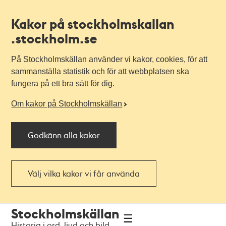
Kakor på stockholmskallan
.stockholm.se
På Stockholmskällan använder vi kakor, cookies, för att
sammanställa statistik och för att webbplatsen ska
fungera på ett bra sätt för dig.
Om kakor på Stockholmskällan
Godkänn alla kakor
Välj vilka kakor vi får använda
Till
Till
Stockholmskällan
navigationen
huvudinnehållet
Historia i ord, ljud och bild