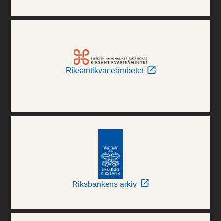
Riksantikvarieämbetet
Riksbankens arkiv