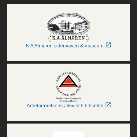
K A Almgren sidenväveri & museum
Arbetarrörelsens arkiv och bibliotek