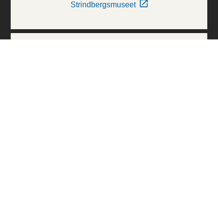
Strindbergsmuseet
Thielska Galleriet
Världskulturmuseerna