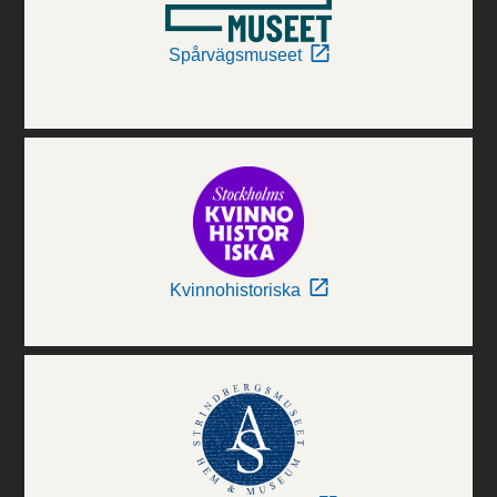
Spårvägsmuseet
Kvinnohistoriska