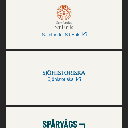
Samfundet S:t Erik
Sjöhistoriska