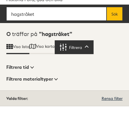
Sök
Fritextsök
Sök
Sökresultat
0
träffar på
hagstråket
Visa karta
Visa lista
Filtrera
Filtrera
Filtrera tid
Filtrera materialtyper
Visningsläge
Totalt
Valda filter:
Rensa filter
0
träffar
Lista
Karta