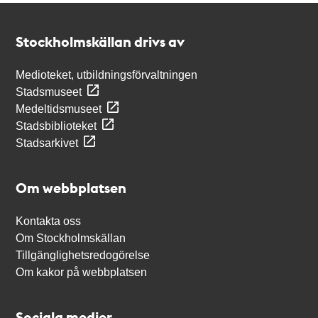
Kontakt
Stockholmskällan
Stockholmskällan drivs av
Medioteket, utbildningsförvaltningen
Stadsmuseet
Medeltidsmuseet
Stadsbiblioteket
Stadsarkivet
Om webbplatsen
Kontakta oss
Om Stockholmskällan
Tillgänglighetsredogörelse
Om kakor på webbplatsen
Sociala medier