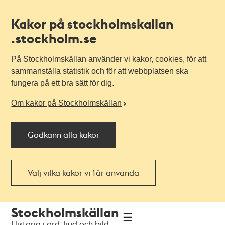
Kakor på stockholmskallan
.stockholm.se
På Stockholmskällan använder vi kakor, cookies, för att
sammanställa statistik och för att webbplatsen ska
fungera på ett bra sätt för dig.
Om kakor på Stockholmskällan
Godkänn alla kakor
Välj vilka kakor vi får använda
Till
Till
Stockholmskällan
navigationen
huvudinnehållet
Historia i ord, ljud och bild