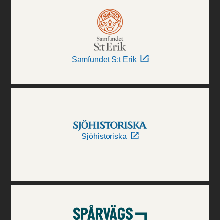
Samfundet S:t Erik
Sjöhistoriska