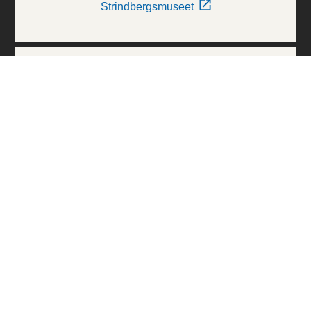
Strindbergsmuseet
Thielska Galleriet
Världskulturmuseerna