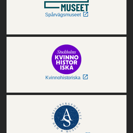
Spårvägsmuseet
Kvinnohistoriska