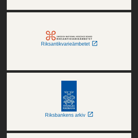
Riksantikvarieämbetet
Riksbankens arkiv