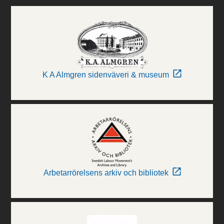
K A Almgren sidenväveri & museum
Arbetarrörelsens arkiv och bibliotek