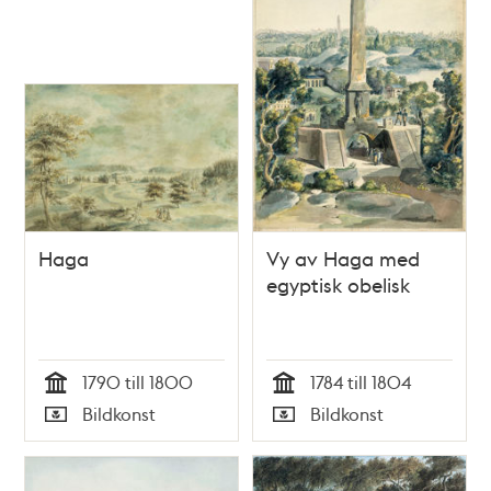
Haga
Vy av Haga med
egyptisk obelisk
1790 till 1800
1784 till 1804
Tid
Tid
Bildkonst
Bildkonst
Typ
Typ