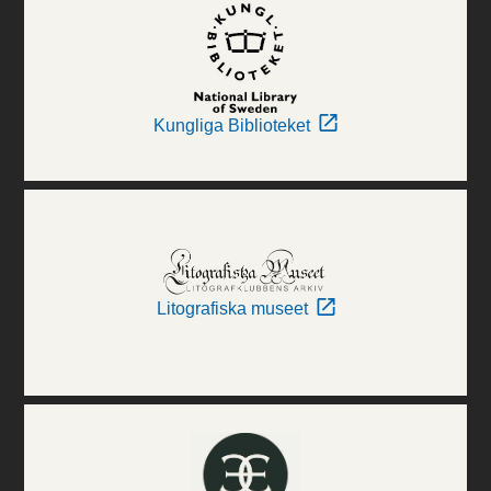
Kungliga Biblioteket
Litografiska museet