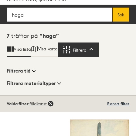
Sök
Fritextsök
Sök
Sökresultat
7
träffar på
haga
Visa karta
Visa lista
Filtrera
Filtrera
Filtrera tid
Filtrera materialtyper
Visningsläge
Totalt
Valda filter:
Bildkonst
Rensa filter
7
träffar
Lista
Karta