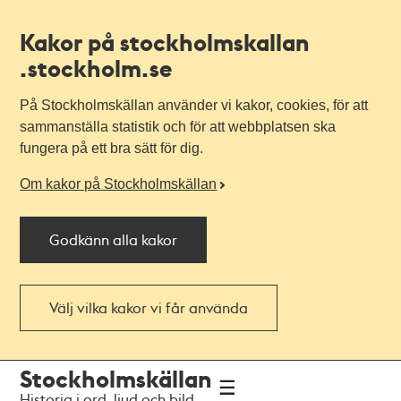
Kakor på stockholmskallan
.stockholm.se
På Stockholmskällan använder vi kakor, cookies, för att
sammanställa statistik och för att webbplatsen ska
fungera på ett bra sätt för dig.
Om kakor på Stockholmskällan
Godkänn alla kakor
Välj vilka kakor vi får använda
Till
Till
Stockholmskällan
navigationen
huvudinnehållet
Historia i ord, ljud och bild