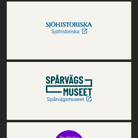
Sjöhistoriska
Spårvägsmuseet