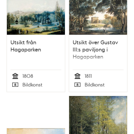
Utsikt från
Utsikt över Gustav
Hagaparken
III:s paviljong i
Hagaparken
1808
1811
Tid
Tid
Bildkonst
Bildkonst
Typ
Typ