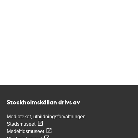
Kontakt
Stockholmskällan
Stockholmskällan drivs av
Medioteket, utbildningsförvaltningen
Stadsmuseet
Medeltidsmuseet