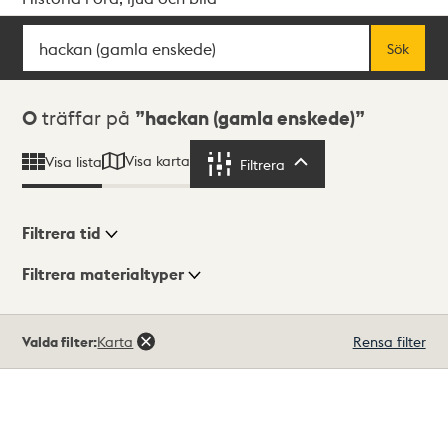
Sök
Fritextsök
Sök
Sökresultat
0
träffar på
hackan (gamla enskede)
Visa karta
Visa lista
Filtrera
Filtrera
Filtrera tid
Filtrera materialtyper
Visningsläge
Totalt
Valda filter:
Karta
Rensa filter
0
träffar
Lista
Karta