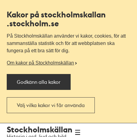
Kakor på stockholmskallan
.stockholm.se
På Stockholmskällan använder vi kakor, cookies, för att
sammanställa statistik och för att webbplatsen ska
fungera på ett bra sätt för dig.
Om kakor på Stockholmskällan
Godkänn alla kakor
Välj vilka kakor vi får använda
Till
Till
Stockholmskällan
navigationen
huvudinnehållet
Historia i ord, ljud och bild