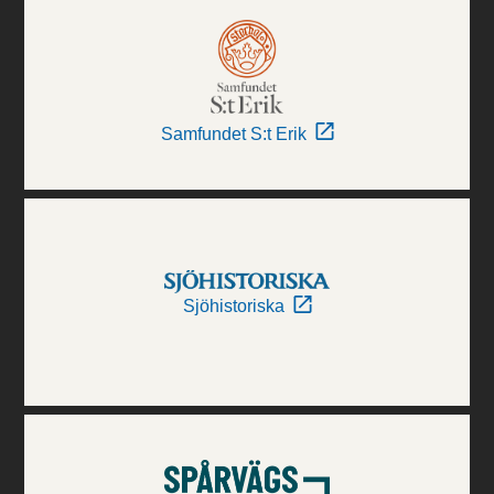
Samfundet S:t Erik
Sjöhistoriska