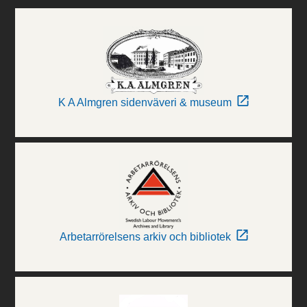
K A Almgren sidenväveri & museum
Arbetarrörelsens arkiv och bibliotek