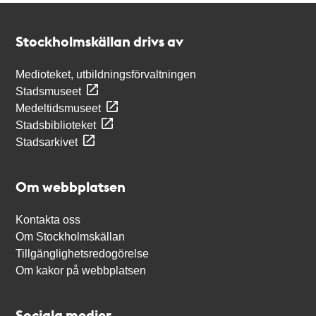
Kontakt
Stockholmskällan
Stockholmskällan drivs av
Medioteket, utbildningsförvaltningen
Stadsmuseet
Medeltidsmuseet
Stadsbiblioteket
Stadsarkivet
Om webbplatsen
Kontakta oss
Om Stockholmskällan
Tillgänglighetsredogörelse
Om kakor på webbplatsen
Sociala medier