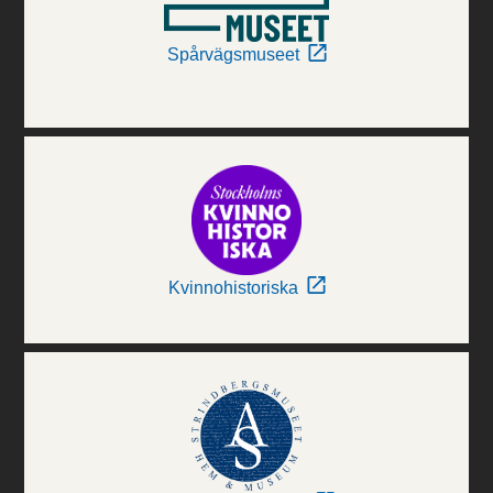
Spårvägsmuseet
Kvinnohistoriska