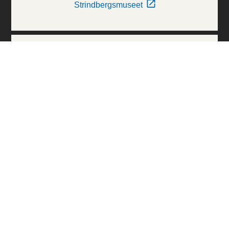
Strindbergsmuseet
Thielska Galleriet
Världskulturmuseerna