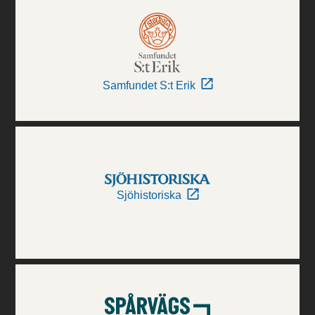
Samfundet S:t Erik
Sjöhistoriska