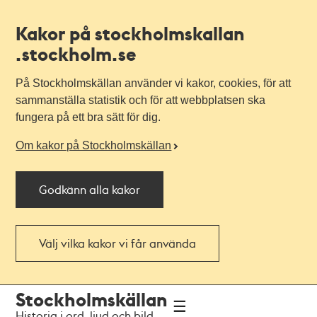
Kakor på stockholmskallan
.stockholm.se
På Stockholmskällan använder vi kakor, cookies, för att
sammanställa statistik och för att webbplatsen ska
fungera på ett bra sätt för dig.
Om kakor på Stockholmskällan
Godkänn alla kakor
Välj vilka kakor vi får använda
Till
Till
Stockholmskällan
navigationen
huvudinnehållet
Historia i ord, ljud och bild