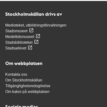
Kontakt
Stockholmskällan
Stockholmskällan drivs av
Medioteket, utbildningsförvaltningen
Stadsmuseet
Medeltidsmuseet
Stadsbiblioteket
Stadsarkivet
Om webbplatsen
Kontakta oss
Om Stockholmskällan
Tillgänglighetsredogörelse
Om kakor på webbplatsen
Sociala medier