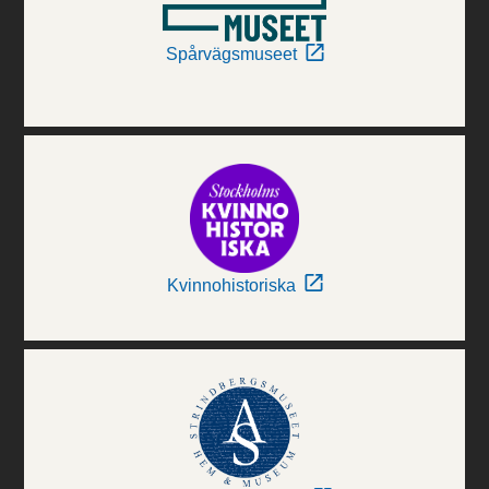
Spårvägsmuseet
Kvinnohistoriska