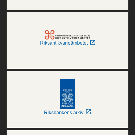
Riksantikvarieämbetet
Riksbankens arkiv