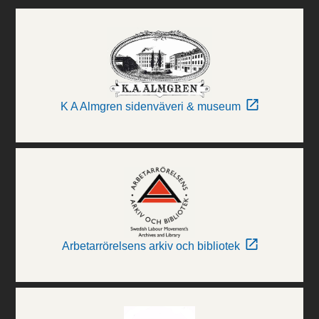
K A Almgren sidenväveri & museum
Arbetarrörelsens arkiv och bibliotek