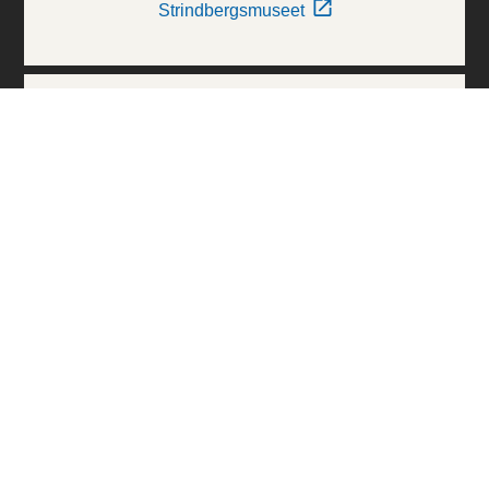
Strindbergsmuseet
Thielska Galleriet
Världskulturmuseerna