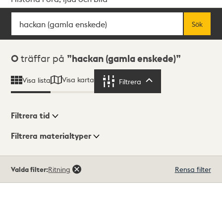
Sök
Fritextsök
Sök
Sökresultat
0
träffar på
hackan (gamla enskede)
Visa karta
Visa lista
Filtrera
Filtrera
Filtrera tid
Filtrera materialtyper
Visningsläge
Totalt
Valda filter:
Ritning
Rensa filter
0
träffar
Lista
Karta