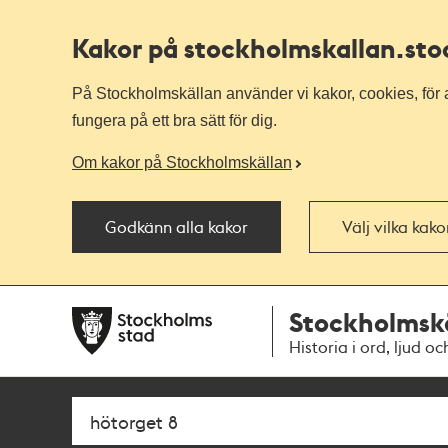
Kakor på stockholmskallan
.st
På Stockholmskällan använder vi kakor, cookies, för a
fungera på ett bra sätt för dig.
Om kakor på Stockholmskällan
Godkänn alla kakor
Välj vilka kak
Till
Till
Stockholmsk
navigationen
huvudinnehållet
Historia i ord, ljud oc
Sök
Fritextsök