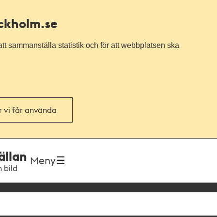
ockholm.se
tt sammanställa statistik och för att webbplatsen ska
or vi får använda
ällan
Meny
h bild