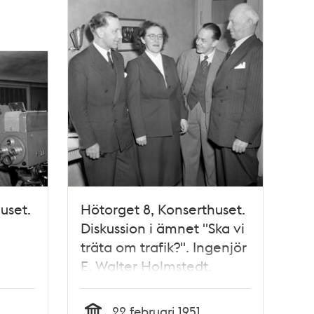
uset.
Hötorget 8, Konserthuset.
Diskussion i ämnet "Ska vi
träta om trafik?". Ingenjör
E. Walter Holmstedt,
Astrid Hjelmström,
hef S.
direktör Raymond
22 februari 1951