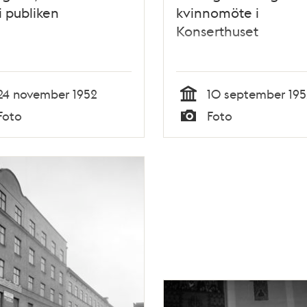
i publiken
kvinnomöte i
Konserthuset
24 november 1952
10 september 195
Tid
Foto
Foto
Typ