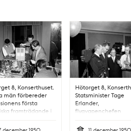
get 8, Konserthuset.
Hötorget 8, Konserth
a män förbereder
Statsminister Tage
isionens första
Erlander,
iska framträdande i
flygvapenchefen
ge.
Nordenskiöld och
festligheterna skall
Elektronikbolagets c
7 december 1950
11 december 1950