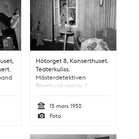
uset,
Hötorget 8, Konserthuset.
ert.
Teaterkuliss.
 band
Mästerdetektiven
Blomkvist spelas. I
fönstret Kalle Blomkvist
spelad av Örjan Ekman
15 mars 1952
Tid
Foto
Typ