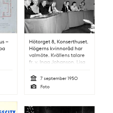
us –
Hötorget 8, Konserthuset.
ppa
Högerns kvinnoråd har
valmöte. Kvällens talare
fr. v. Inga Johanson, Lisa
Svanberg, Anna
Hagström, Elsa Ewerlöf,
7 september 1950
Elsa Malmroth, Margareta
Tid
Foto
Meurling och Astrid
Typ
Krokstedt