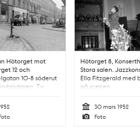
ån Hötorget mot
Hötorget 8, Konserth
get 12 och
Stora salen. Jazzkons
lgatan 10-8 söderut
Ella Fitzgerald med
Grytgjutaren. T.v.
på scenen
gsgatan. I bildens
ra kant ligger
1952
30 mars 1952
rthuset. Längs
Tid
Foto
Foto
lgatan står nu de
Typ
höghusen