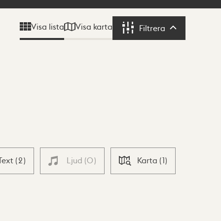
Visa karta
Visa lista
Filtrera
Filtrera
Text
(
2
)
Ljud
(
0
)
Karta
(
1
)