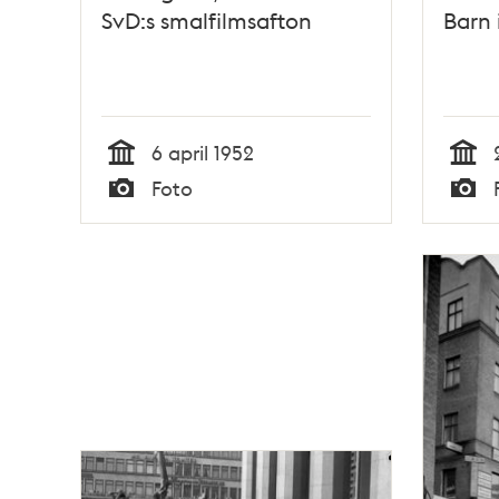
SvD:s smalfilmsafton
Barn 
6 april 1952
Tid
Tid
Foto
Typ
Typ