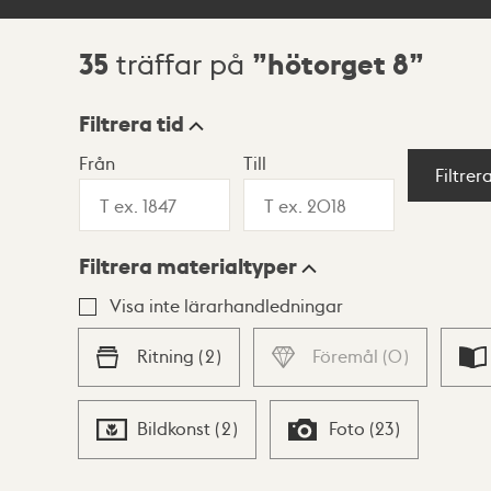
35
hötorget 8
träffar på
Sökresultat
Filtrera tid
Från
Till
Visningsläge
Filtrer
Filtrera materialtyper
Lista
Karta
Visa inte lärarhandledningar
Ritning
(
2
)
Föremål
(
0
)
Bildkonst
(
2
)
Foto
(
23
)