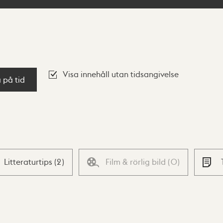
Visa innehåll utan tidsangivelse
a på tid
Litteraturtips
(
2
)
Film & rörlig bild
(
0
)