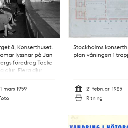
get 8, Konserthuset.
Stockholms konserth
omar lyssnar på Jan
plan våningen 1 tra
ergs föredrag Tacka
g djur. Flera djur
 upp, bland annat en
nunge som gäspande
11 mars 1959
21 februari 1925
ade omkring på
Tid
Foto
Ritning
en
Typ