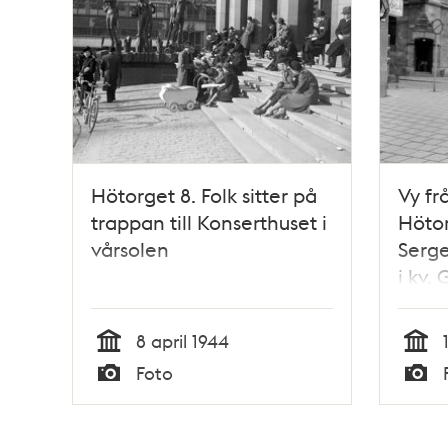
Hötorget 8. Folk sitter på
Vy fr
trappan till Konserthuset i
Hötor
vårsolen
Serge
i kv. 
Oxtor
vänst
8 april 1944
Konse
Tid
Tid
Foto
Serge
Typ
Typ
fem 