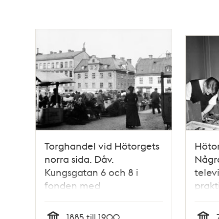
Torghandel vid Hötorgets
Hötor
norra sida. Dåv.
Någr
Kungsgatan 6 och 8 i
telev
fonden med
prakt
Holländargatan mellan
Sveri
husen. Nuv. Kungsgatan
Nobel
1885 till 1900