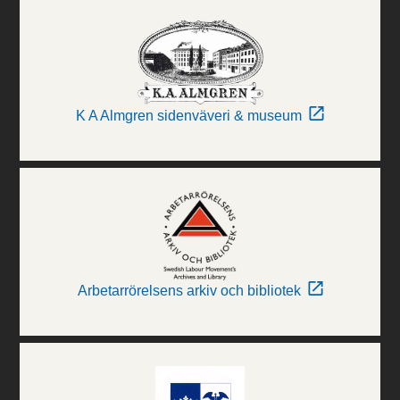
K A Almgren sidenväveri & museum
Arbetarrörelsens arkiv och bibliotek