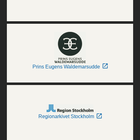
Prins Eugens Waldemarsudde
Regionarkivet Stockholm