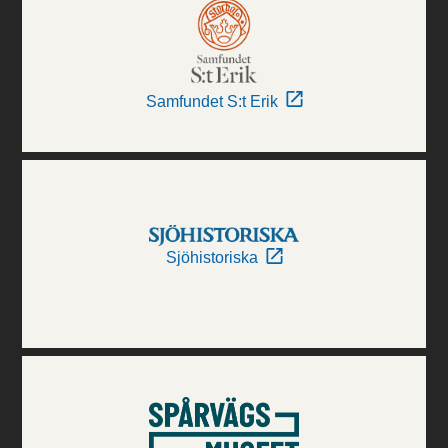
Samfundet S:t Erik
Sjöhistoriska