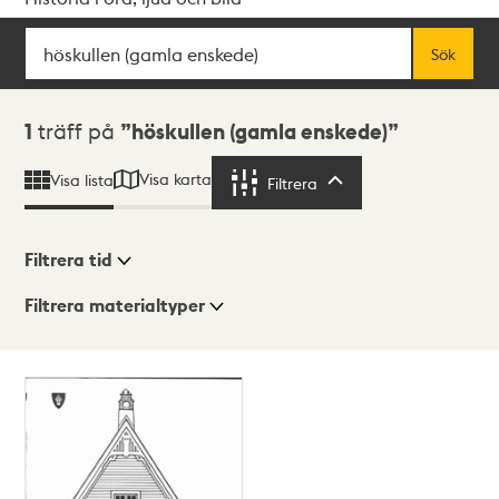
Sök
Fritextsök
Sök
Sökresultat
1
träff på
höskullen (gamla enskede)
Visa karta
Visa lista
Filtrera
Filtrera
Filtrera tid
Filtrera materialtyper
Visningsläge
Totalt
1
träffar
Lista
Karta