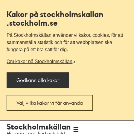
Kakor på stockholmskallan
.stockholm.se
På Stockholmskällan använder vi kakor, cookies, för att
sammanställa statistik och för att webbplatsen ska
fungera på ett bra sätt för dig.
Om kakor på Stockholmskällan
Godkänn alla kakor
Välj vilka kakor vi får använda
Till
Till
Stockholmskällan
navigationen
huvudinnehållet
Historia i ord, ljud och bild