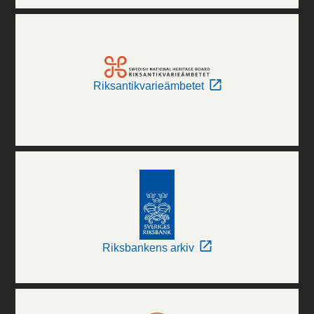
Riksantikvarieämbetet
Riksbankens arkiv