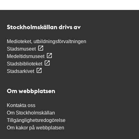
Kontakt
Stockholmskällan
Stockholmskällan drivs av
Medioteket, utbildningsförvaltningen
Stadsmuseet
Medeltidsmuseet
Stadsbiblioteket
Stadsarkivet
Om webbplatsen
Kontakta oss
Om Stockholmskällan
Tillgänglighetsredogörelse
Om kakor på webbplatsen