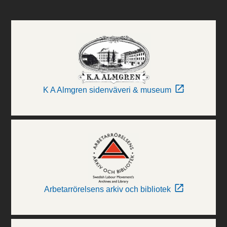
K A Almgren sidenväveri & museum
Arbetarrörelsens arkiv och bibliotek