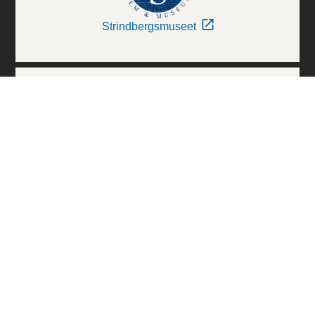
Strindbergsmuseet
Thielska Galleriet
Världskulturmuseerna