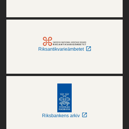
Riksantikvarieämbetet
Riksbankens arkiv