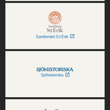
Samfundet S:t Erik
Sjöhistoriska