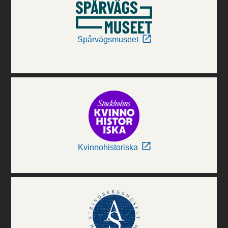
Spårvägsmuseet
Kvinnohistoriska