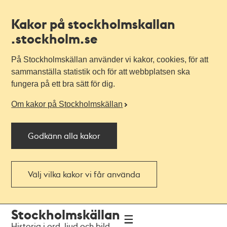
Kakor på stockholmskallan
.stockholm.se
På Stockholmskällan använder vi kakor, cookies, för att
sammanställa statistik och för att webbplatsen ska
fungera på ett bra sätt för dig.
Om kakor på Stockholmskällan
Godkänn alla kakor
Välj vilka kakor vi får använda
Till
Till
Stockholmskällan
navigationen
huvudinnehållet
Historia i ord, ljud och bild