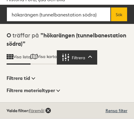
Sök
Fritextsök
Sök
Sökresultat
0
träffar på
hökarängen (tunnelbanestation
södra)
Visa karta
Visa lista
Filtrera
Filtrera
Filtrera tid
Filtrera materialtyper
Visningsläge
Totalt
Valda filter:
Föremål
Rensa filter
0
träffar
Lista
Karta