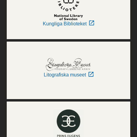
Kungliga Biblioteket
Litografiska museet