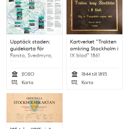
Upptäck staden:
Kartverket ”Trakten
guidekarta för
omkring Stockholm i
Farsta, Svedmyra,
IX blad” 1861
Sköndal,
(uppmätt 1844-
Gubbängen &
1850, översedd 1891-
2020
1844 till 1893
Hökarängen
1893)
Tid
Tid
Karta
Karta
Typ
Typ