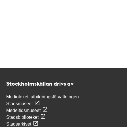
Kontakt
Stockholmskällan
Stockholmskällan drivs av
Medioteket, utbildningsförvaltningen
Stadsmuseet
Medeltidsmuseet
Stadsbiblioteket
Stadsarkivet