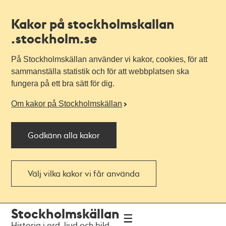
Kakor på stockholmskallan
.stockholm.se
På Stockholmskällan använder vi kakor, cookies, för att
sammanställa statistik och för att webbplatsen ska
fungera på ett bra sätt för dig.
Om kakor på Stockholmskällan
Godkänn alla kakor
Välj vilka kakor vi får använda
Till
Till
Stockholmskällan
navigationen
huvudinnehållet
Historia i ord, ljud och bild