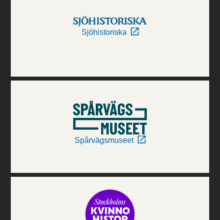
Sjöhistoriska
Spårvägsmuseet