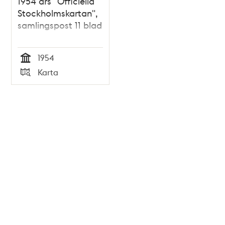
1954 års "Officiella
Stockholmskartan",
samlingspost 11 blad
1954
Tid
Karta
Typ