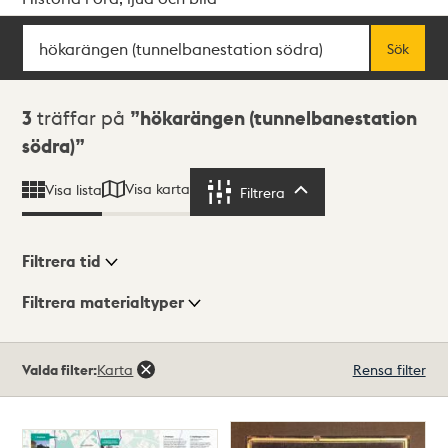
Sök
Fritextsök
Sök
Sökresultat
3
träffar på
hökarängen (tunnelbanestation
södra)
Visa karta
Visa lista
Filtrera
Filtrera
Filtrera tid
Filtrera materialtyper
Visningsläge
Totalt
Valda filter:
Karta
Rensa filter
3
träffar
Lista
Karta