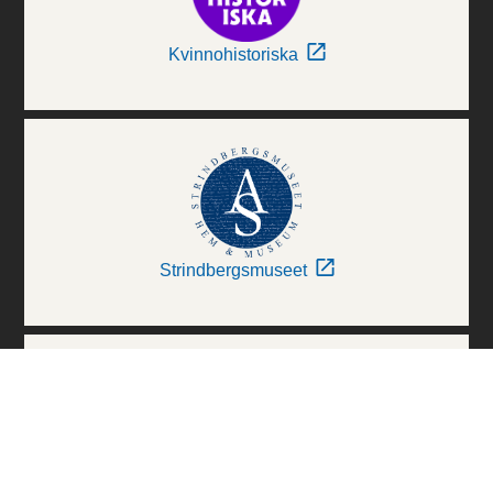
Kvinnohistoriska
Strindbergsmuseet
Thielska Galleriet