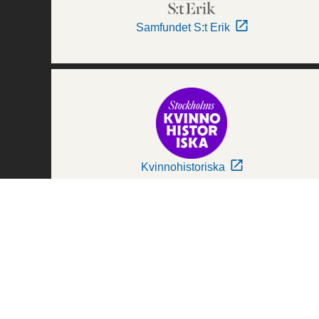
Samfundet S:t Erik
Kvinnohistoriska
Världskulturmuseerna