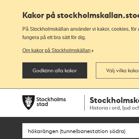
Kakor på stockholmskallan
.st
På Stockholmskällan använder vi kakor, cookies, för a
fungera på ett bra sätt för dig.
Om kakor på Stockholmskällan
Godkänn alla kakor
Välj vilka kak
Till
Till
Stockholmsk
navigationen
huvudinnehållet
Historia i ord, ljud oc
Sök
Fritextsök