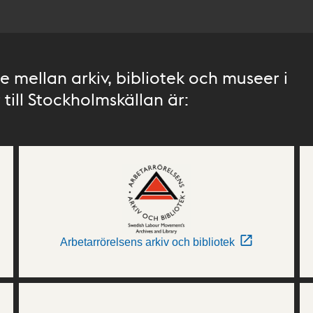
 mellan arkiv, bibliotek och museer i
till Stockholmskällan är:
Arbetarrörelsens arkiv och bibliotek