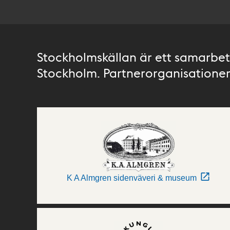
Stockholmskällan är ett samarbete
Stockholm. Partnerorganisationer 
K A Almgren sidenväveri & museum