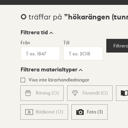
0
hökarängen (tunn
träffar på
Sökresultat
Filtrera tid
Från
Till
Visningsläge
Filtrer
Filtrera materialtyper
Lista
Karta
Visa inte lärarhandledningar
Ritning
(
0
)
Föremål
(
0
)
Bildkonst
(
0
)
Foto
(
3
)