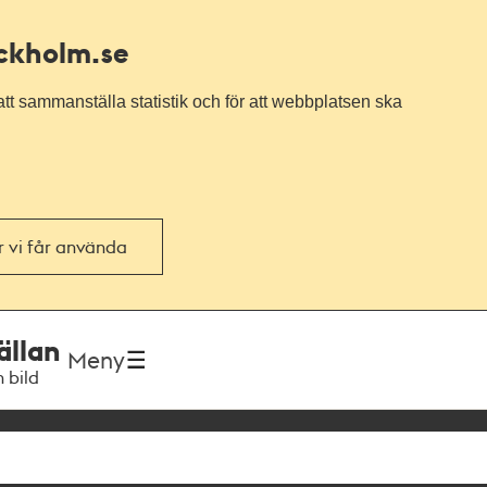
ockholm.se
tt sammanställa statistik och för att webbplatsen ska
or vi får använda
ällan
Meny
h bild