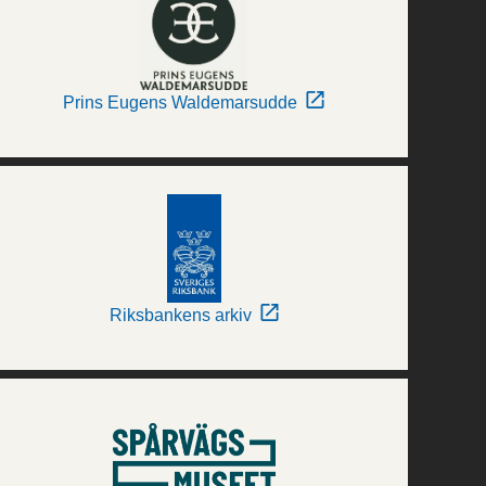
Prins Eugens Waldemarsudde
Riksbankens arkiv