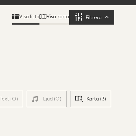
Visa karta
Visa lista
Filtrera
Filtrera
Text
(
0
)
Ljud
(
0
)
Karta
(
3
)