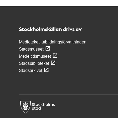
Kontakt
Stockholmskällan
Stockholmskällan drivs av
Medioteket, utbildningsförvaltningen
Stadsmuseet
Medeltidsmuseet
Stadsbiblioteket
Stadsarkivet