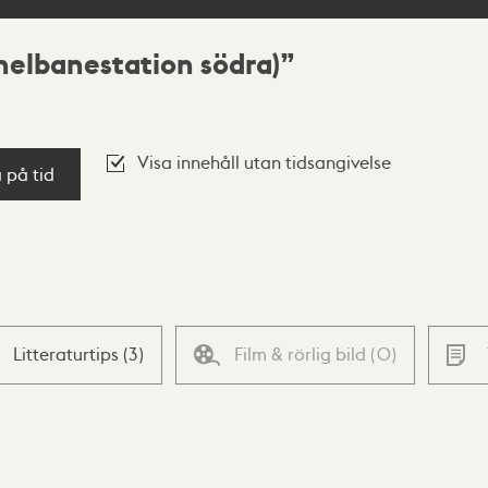
elbanestation södra)
Visa innehåll utan tidsangivelse
a på tid
Litteraturtips
(
3
)
Film & rörlig bild
(
0
)