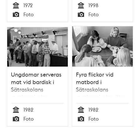
1972
1998
Tid
Tid
Foto
Foto
Typ
Typ
Ungdomar serveras
Fyra flickor vid
mat vid bardisk i
matbord i
Sätraskolans
Sätraskolans
matbespisning.
matbespisning äter
korv och
1982
1982
potatismos.
Tid
Tid
Foto
Foto
Typ
Typ