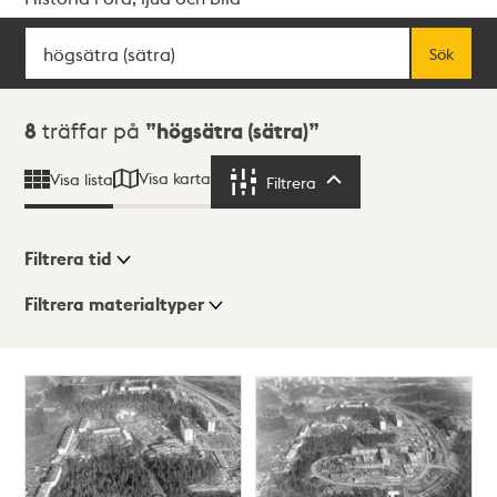
Sök
Fritextsök
Sök
Sökresultat
8
träffar på
högsätra (sätra)
Visa karta
Visa lista
Filtrera
Filtrera
Filtrera tid
Filtrera materialtyper
Visningsläge
Totalt
8
träffar
Lista
Karta