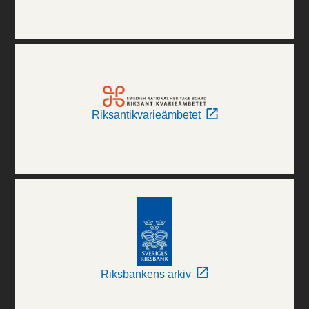
Riksantikvarieämbetet
Riksbankens arkiv