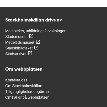
Kontakt
Stockholmskällan
Stockholmskällan drivs av
Medioteket, utbildningsförvaltningen
Stadsmuseet
Medeltidsmuseet
Stadsbiblioteket
Stadsarkivet
Om webbplatsen
Kontakta oss
Om Stockholmskällan
Tillgänglighetsredogörelse
Om kakor på webbplatsen