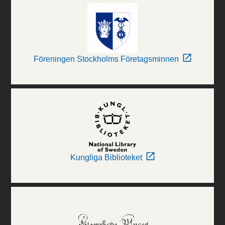
Föreningen Stockholms Företagsminnen
Kungliga Biblioteket