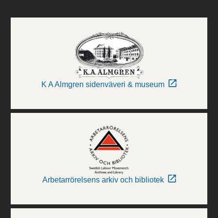
K A Almgren sidenväveri & museum
Arbetarrörelsens arkiv och bibliotek