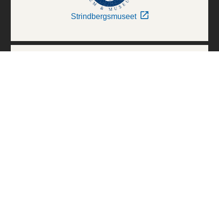
Strindbergsmuseet
Thielska Galleriet
Världskulturmuseerna