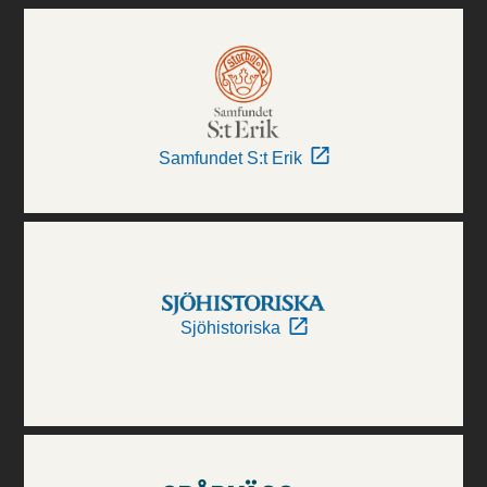
Samfundet S:t Erik
Sjöhistoriska