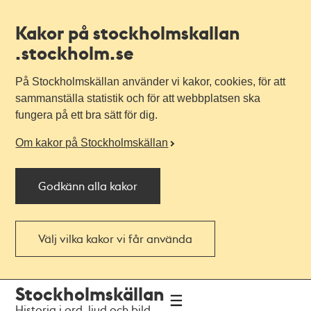
Kakor på stockholmskallan
.stockholm.se
På Stockholmskällan använder vi kakor, cookies, för att
sammanställa statistik och för att webbplatsen ska
fungera på ett bra sätt för dig.
Om kakor på Stockholmskällan
Godkänn alla kakor
Välj vilka kakor vi får använda
Till
Till
Stockholmskällan
navigationen
huvudinnehållet
Historia i ord, ljud och bild