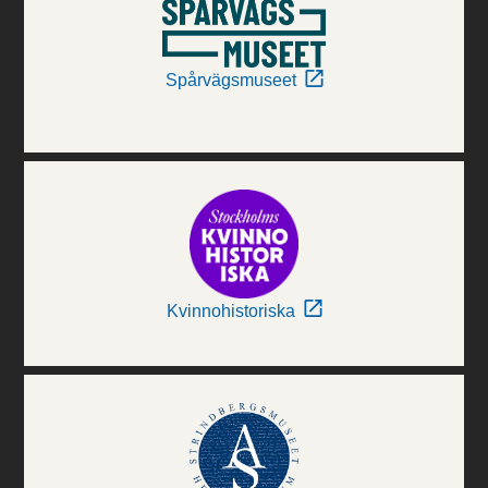
Spårvägsmuseet
Kvinnohistoriska