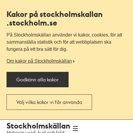
Kakor på stockholmskallan
.stockholm.se
På Stockholmskällan använder vi kakor, cookies, för att
sammanställa statistik och för att webbplatsen ska
fungera på ett bra sätt för dig.
Om kakor på Stockholmskällan
Godkänn alla kakor
Välj vilka kakor vi får använda
Till
Till
Stockholmskällan
navigationen
huvudinnehållet
Historia i ord, ljud och bild