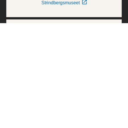
Strindbergsmuseet
Thielska Galleriet
Världskulturmuseerna