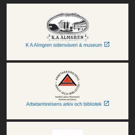
K A Almgren sidenväveri & museum
Arbetarrörelsens arkiv och bibliotek