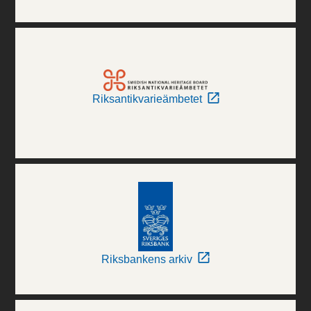
Riksantikvarieämbetet
Riksbankens arkiv