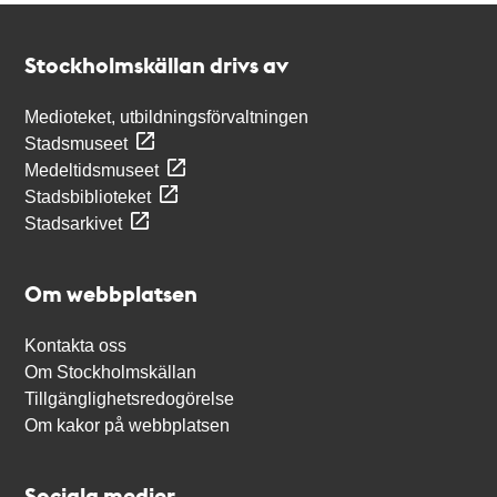
Kontakt
Stockholmskällan
Stockholmskällan drivs av
Medioteket, utbildningsförvaltningen
Stadsmuseet
Medeltidsmuseet
Stadsbiblioteket
Stadsarkivet
Om webbplatsen
Kontakta oss
Om Stockholmskällan
Tillgänglighetsredogörelse
Om kakor på webbplatsen
Sociala medier