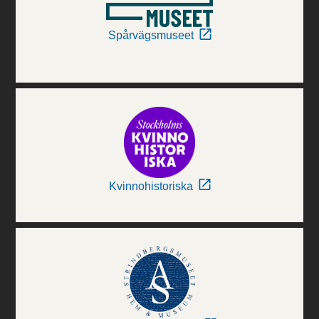
Spårvägsmuseet
Kvinnohistoriska