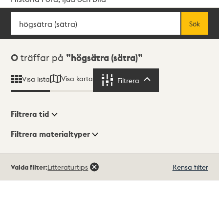
Sök
Fritextsök
Sök
Sökresultat
0
träffar på
högsätra (sätra)
Visa karta
Visa lista
Filtrera
Filtrera
Filtrera tid
Filtrera materialtyper
Visningsläge
Totalt
Valda filter:
Litteraturtips
Rensa filter
0
träffar
Lista
Karta