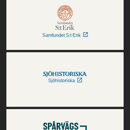
Samfundet S:t Erik
Sjöhistoriska