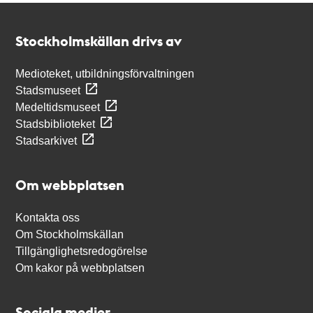
Kontakt
Stockholmskällan
Stockholmskällan drivs av
Medioteket, utbildningsförvaltningen
Stadsmuseet
Medeltidsmuseet
Stadsbiblioteket
Stadsarkivet
Om webbplatsen
Kontakta oss
Om Stockholmskällan
Tillgänglighetsredogörelse
Om kakor på webbplatsen
Sociala medier