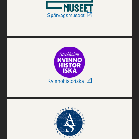
Spårvägsmuseet
Kvinnohistoriska