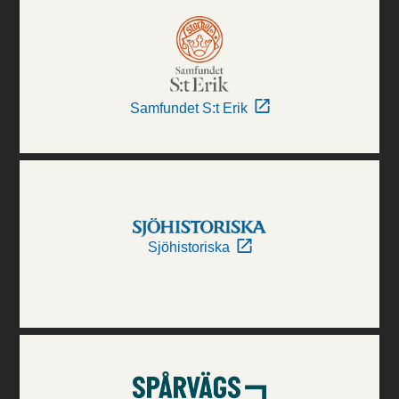
Samfundet S:t Erik
Sjöhistoriska