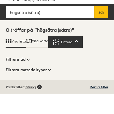
Sök
Fritextsök
Sök
Sökresultat
0
träffar på
högsätra (sätra)
Visa karta
Visa lista
Filtrera
Filtrera
Filtrera tid
Filtrera materialtyper
Visningsläge
Totalt
Valda filter:
Ritning
Rensa filter
0
träffar
Lista
Karta