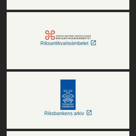
Riksantikvarieämbetet
Riksbankens arkiv