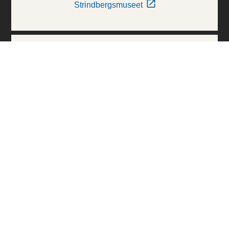
Strindbergsmuseet
Thielska Galleriet
Världskulturmuseerna