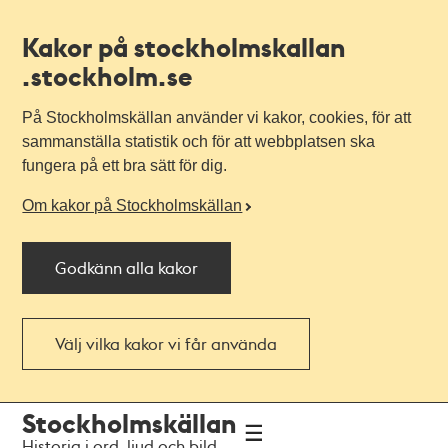
Kakor på stockholmskallan
.stockholm.se
På Stockholmskällan använder vi kakor, cookies, för att
sammanställa statistik och för att webbplatsen ska
fungera på ett bra sätt för dig.
Om kakor på Stockholmskällan
Godkänn alla kakor
Välj vilka kakor vi får använda
Till
Till
Stockholmskällan
navigationen
huvudinnehållet
Historia i ord, ljud och bild