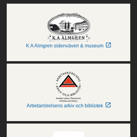
K A Almgren sidenväveri & museum
Arbetarrörelsens arkiv och bibliotek