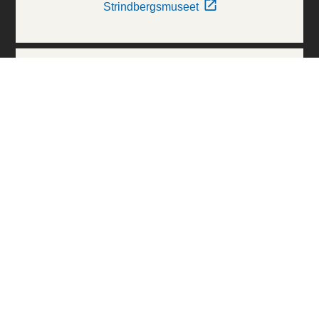
Strindbergsmuseet
Thielska Galleriet
Världskulturmuseerna