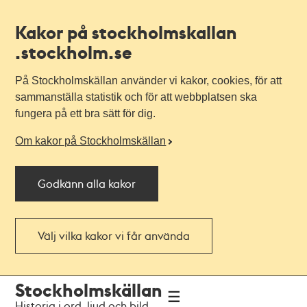
Kakor på stockholmskallan
.stockholm.se
På Stockholmskällan använder vi kakor, cookies, för att
sammanställa statistik och för att webbplatsen ska
fungera på ett bra sätt för dig.
Om kakor på Stockholmskällan
Godkänn alla kakor
Välj vilka kakor vi får använda
Till
Till
Stockholmskällan
navigationen
huvudinnehållet
Historia i ord, ljud och bild