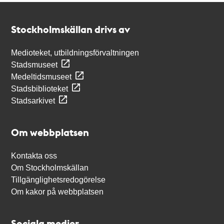
Kontakt
Stockholmskällan
Stockholmskällan drivs av
Medioteket, utbildningsförvaltningen
Stadsmuseet
Medeltidsmuseet
Stadsbiblioteket
Stadsarkivet
Om webbplatsen
Kontakta oss
Om Stockholmskällan
Tillgänglighetsredogörelse
Om kakor på webbplatsen
Sociala medier