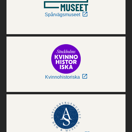
Spårvägsmuseet
Kvinnohistoriska