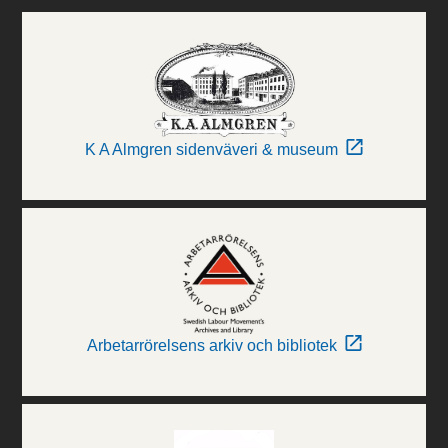
K A Almgren sidenväveri & museum
Arbetarrörelsens arkiv och bibliotek