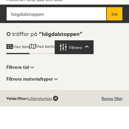
Sök
Fritextsök
Sök
Sökresultat
0
träffar på
högdalstoppen
Visa karta
Visa lista
Filtrera
Filtrera
Filtrera tid
Filtrera materialtyper
Visningsläge
Totalt
Valda filter:
Litteraturtips
Rensa filter
0
träffar
Lista
Karta