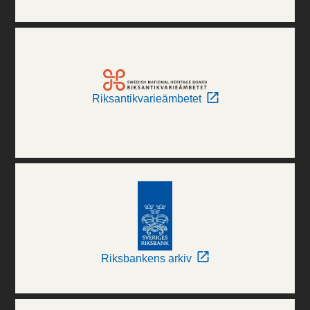
Riksantikvarieämbetet
Riksbankens arkiv