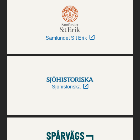
Samfundet S:t Erik
Sjöhistoriska