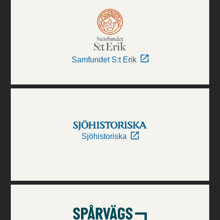
Samfundet S:t Erik
Sjöhistoriska