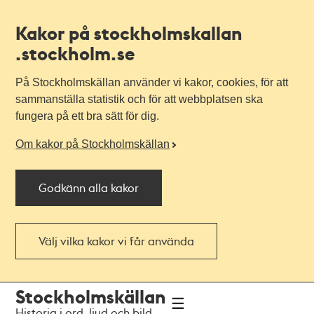
Kakor på stockholmskallan
.stockholm.se
På Stockholmskällan använder vi kakor, cookies, för att
sammanställa statistik och för att webbplatsen ska
fungera på ett bra sätt för dig.
Om kakor på Stockholmskällan
Godkänn alla kakor
Välj vilka kakor vi får använda
Till
Till
Stockholmskällan
navigationen
huvudinnehållet
Historia i ord, ljud och bild