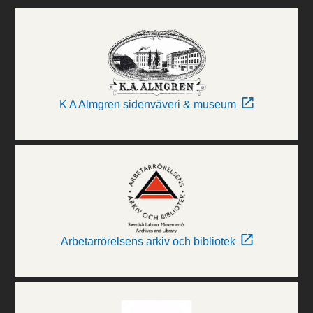
K A Almgren sidenväveri & museum
Arbetarrörelsens arkiv och bibliotek