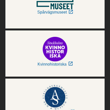
Spårvägsmuseet
Kvinnohistoriska