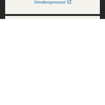
Strindbergsmuseet
Thielska Galleriet
Världskulturmuseerna