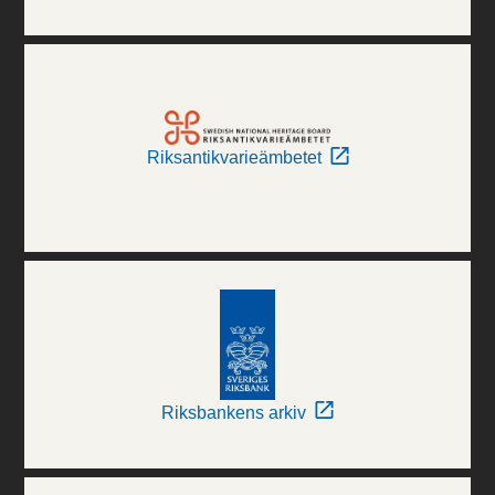
Riksantikvarieämbetet
Riksbankens arkiv