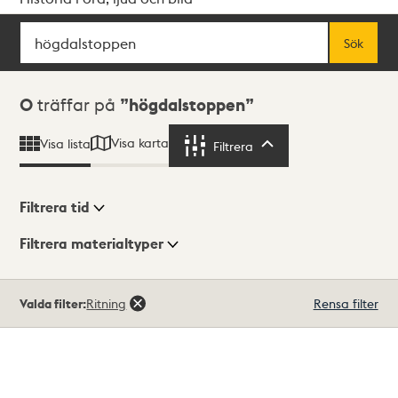
Sök
Fritextsök
Sök
Sökresultat
0
träffar på
högdalstoppen
Visa karta
Visa lista
Filtrera
Filtrera
Filtrera tid
Filtrera materialtyper
Visningsläge
Totalt
Valda filter:
Ritning
Rensa filter
0
träffar
Lista
Karta