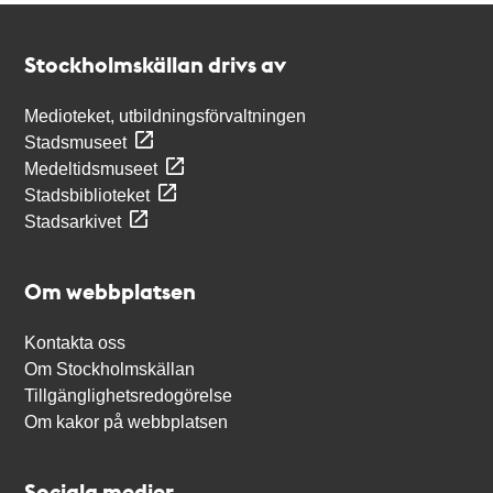
Kontakt
Stockholmskällan
Stockholmskällan drivs av
Medioteket, utbildningsförvaltningen
Stadsmuseet
Medeltidsmuseet
Stadsbiblioteket
Stadsarkivet
Om webbplatsen
Kontakta oss
Om Stockholmskällan
Tillgänglighetsredogörelse
Om kakor på webbplatsen
Sociala medier