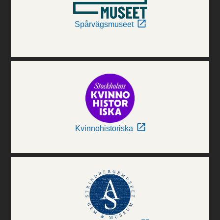
Spårvägsmuseet
Kvinnohistoriska