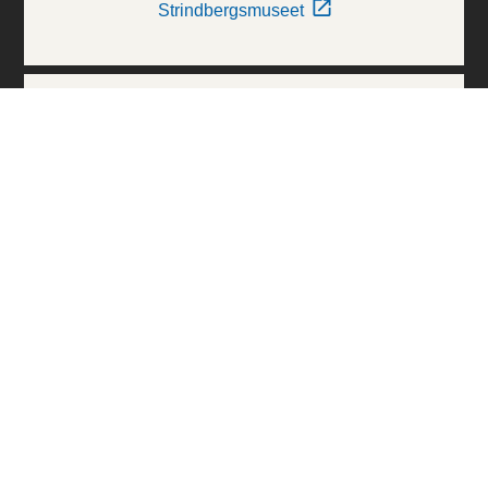
Strindbergsmuseet
Thielska Galleriet
Världskulturmuseerna