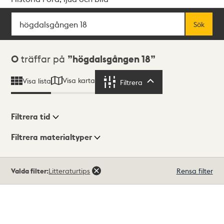
Sök
Fritextsök
Sök
Sökresultat
0
träffar på
högdalsgången 18
Visa karta
Visa lista
Filtrera
Filtrera
Filtrera tid
Filtrera materialtyper
Visningsläge
Totalt
Valda filter:
Litteraturtips
Rensa filter
0
träffar
Lista
Karta