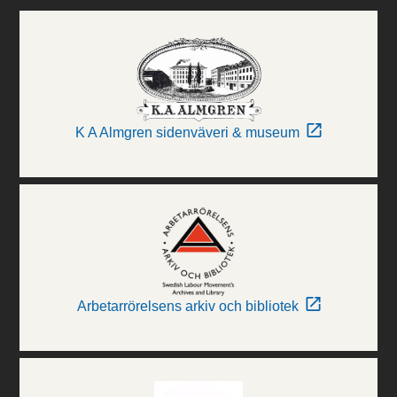
K A Almgren sidenväveri & museum
Arbetarrörelsens arkiv och bibliotek