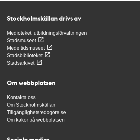
Kontakt
Stockholmskällan
Stockholmskällan drivs av
Medioteket, utbildningsförvaltningen
Stadsmuseet
Medeltidsmuseet
Stadsbiblioteket
Stadsarkivet
Om webbplatsen
Kontakta oss
Om Stockholmskällan
Tillgänglighetsredogörelse
Om kakor på webbplatsen
Sociala medier