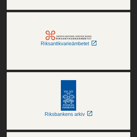
Riksantikvarieämbetet
Riksbankens arkiv