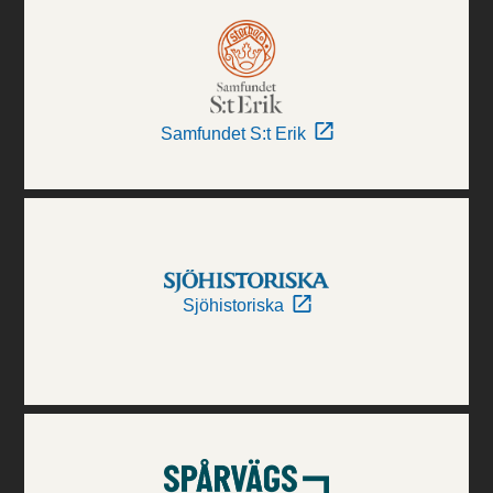
Samfundet S:t Erik
Sjöhistoriska