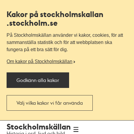
Kakor på stockholmskallan
.stockholm.se
På Stockholmskällan använder vi kakor, cookies, för att
sammanställa statistik och för att webbplatsen ska
fungera på ett bra sätt för dig.
Om kakor på Stockholmskällan
Godkänn alla kakor
Välj vilka kakor vi får använda
Till
Till
Stockholmskällan
navigationen
huvudinnehållet
Historia i ord, ljud och bild