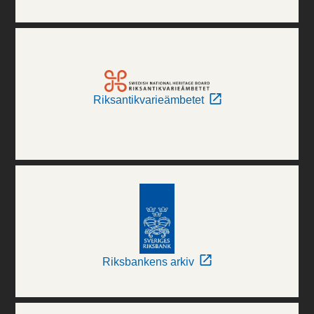
Riksantikvarieämbetet
Riksbankens arkiv