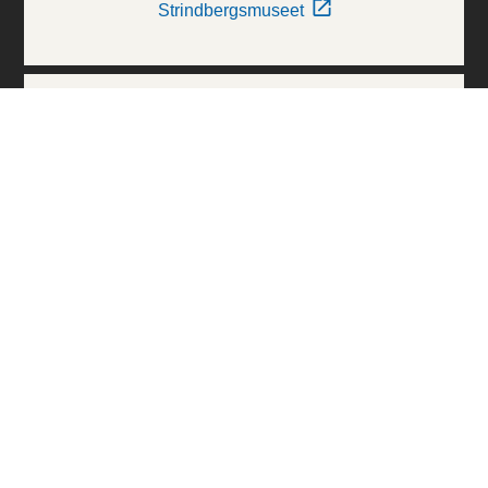
Strindbergsmuseet
Thielska Galleriet
Världskulturmuseerna