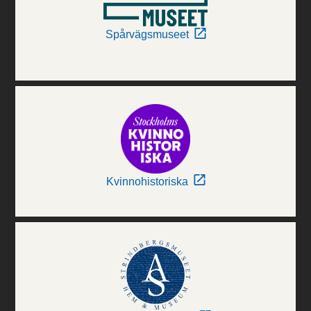
Spårvägsmuseet
Kvinnohistoriska