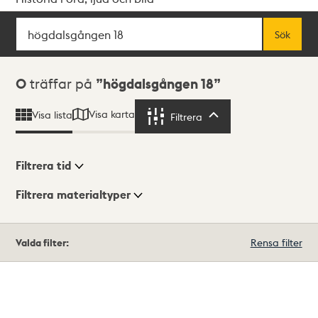
Sök
Fritextsök
Sök
Sökresultat
0
träffar på
högdalsgången 18
Visa karta
Visa lista
Filtrera
Filtrera
Filtrera tid
Filtrera materialtyper
Visningsläge
Totalt
Valda filter:
Rensa filter
0
träffar
Lista
Karta