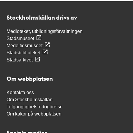
Kontakt
Stockholmskällan
Stockholmskällan drivs av
Medioteket, utbildningsförvaltningen
Stadsmuseet
Medeltidsmuseet
Stadsbiblioteket
Stadsarkivet
Om webbplatsen
Kontakta oss
Om Stockholmskällan
Tillgänglighetsredogörelse
Om kakor på webbplatsen
Sociala medier