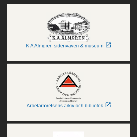
K A Almgren sidenväveri & museum
Arbetarrörelsens arkiv och bibliotek