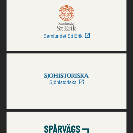
Samfundet S:t Erik
Sjöhistoriska