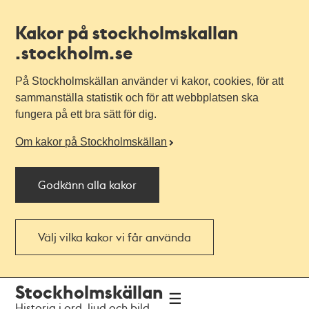
Kakor på stockholmskallan
.stockholm.se
På Stockholmskällan använder vi kakor, cookies, för att
sammanställa statistik och för att webbplatsen ska
fungera på ett bra sätt för dig.
Om kakor på Stockholmskällan
Godkänn alla kakor
Välj vilka kakor vi får använda
Till
Till
Stockholmskällan
navigationen
huvudinnehållet
Historia i ord, ljud och bild