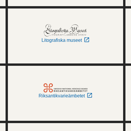
Litografiska museet
Riksantikvarieämbetet