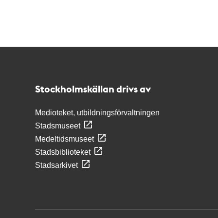
Kontakt
Stockholmskällan
Stockholmskällan drivs av
Medioteket, utbildningsförvaltningen
Stadsmuseet
Medeltidsmuseet
Stadsbiblioteket
Stadsarkivet