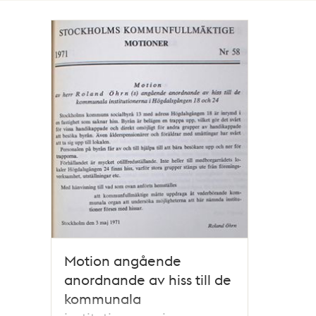
Totalt
1
träffar
Motion angående
anordnande av hiss till de
kommunala