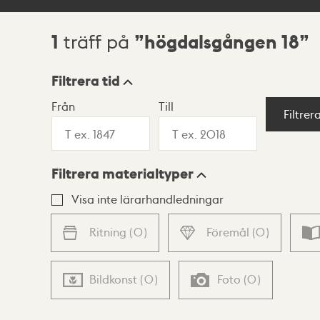
1
högdalsgången 18
träff på
Sökresultat
Filtrera tid
Från
Till
Visningsläge
Filtrer
Filtrera materialtyper
Lista
Karta
Visa inte lärarhandledningar
Ritning
(
0
)
Föremål
(
0
)
Bildkonst
(
0
)
Foto
(
0
)