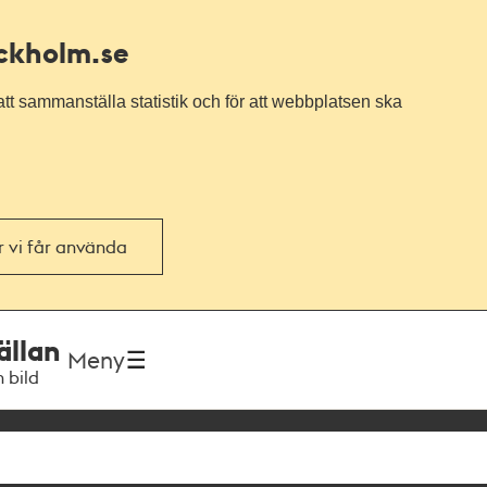
ockholm.se
tt sammanställa statistik och för att webbplatsen ska
or vi får använda
ällan
Meny
h bild