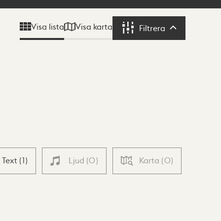
Visa karta
Visa lista
Filtrera
Filtrera
Text
(
1
)
Ljud
(
0
)
Karta
(
0
)