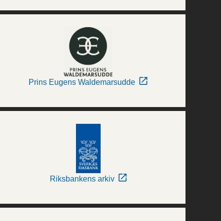
Prins Eugens Waldemarsudde
Riksbankens arkiv