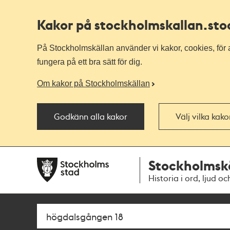
Kakor på stockholmskallan
.st
På Stockholmskällan använder vi kakor, cookies, för a
fungera på ett bra sätt för dig.
Om kakor på Stockholmskällan
Godkänn alla kakor
Välj vilka kak
Till
Till
Stockholmsk
navigationen
huvudinnehållet
Historia i ord, ljud oc
Sök
Fritextsök