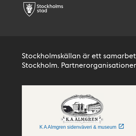
Stockholmskällan är ett samarbete
Stockholm. Partnerorganisationer 
K A Almgren sidenväveri & museum