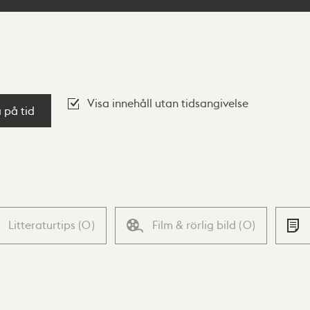
Visa innehåll utan tidsangivelse
a på tid
Litteraturtips
(
0
)
Film & rörlig bild
(
0
)