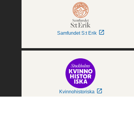
Samfundet S:t Erik
Kvinnohistoriska