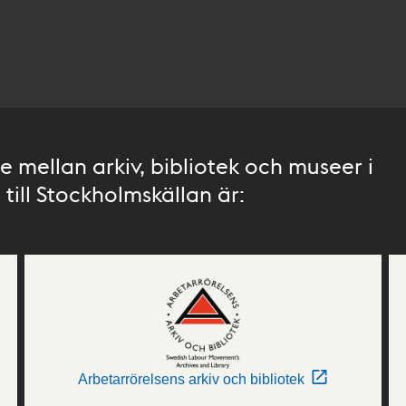
 mellan arkiv, bibliotek och museer i
till Stockholmskällan är:
Arbetarrörelsens arkiv och bibliotek