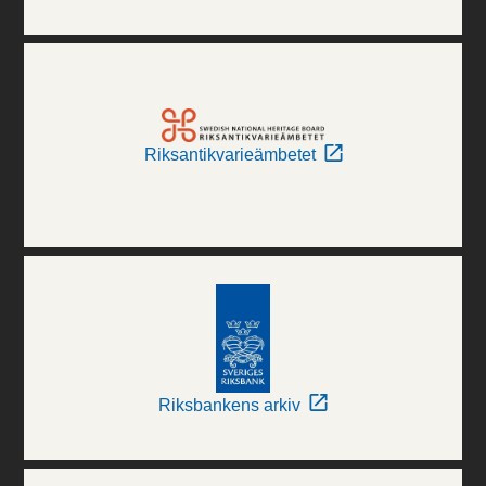
Riksantikvarieämbetet
Riksbankens arkiv