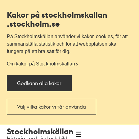
Kakor på stockholmskallan
.stockholm.se
På Stockholmskällan använder vi kakor, cookies, för att
sammanställa statistik och för att webbplatsen ska
fungera på ett bra sätt för dig.
Om kakor på Stockholmskällan
Godkänn alla kakor
Välj vilka kakor vi får använda
Till
Till
Stockholmskällan
navigationen
huvudinnehållet
Historia i ord, ljud och bild