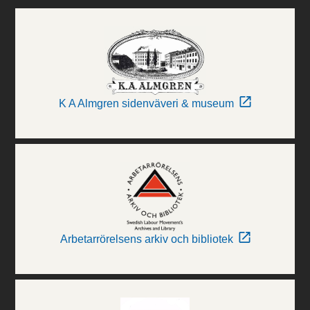
K A Almgren sidenväveri & museum
Arbetarrörelsens arkiv och bibliotek