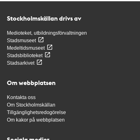
Kontakt
Stockholmskällan
Stockholmskällan drivs av
Medioteket, utbildningsförvaltningen
Stadsmuseet
Medeltidsmuseet
Stadsbiblioteket
Stadsarkivet
Om webbplatsen
Kontakta oss
Om Stockholmskällan
Tillgänglighetsredogörelse
Om kakor på webbplatsen
Sociala medier