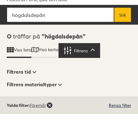
Sök
Fritextsök
Sök
Sökresultat
0
träffar på
högdalsdepån
Visa karta
Visa lista
Filtrera
Filtrera
Filtrera tid
Filtrera materialtyper
Visningsläge
Totalt
Valda filter:
Föremål
Rensa filter
0
träffar
Lista
Karta