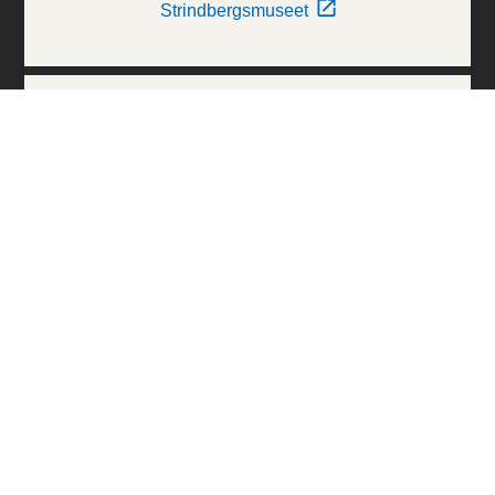
Strindbergsmuseet
Thielska Galleriet
Världskulturmuseerna