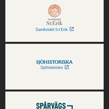
Samfundet S:t Erik
Sjöhistoriska