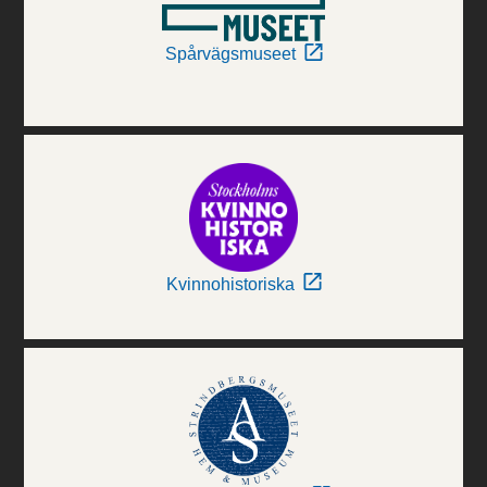
Spårvägsmuseet
Kvinnohistoriska