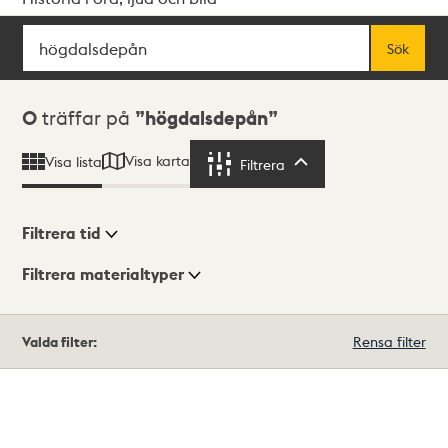
Sök
Fritextsök
Sök
Sökresultat
0
träffar på
högdalsdepån
Visa karta
Visa lista
Filtrera
Filtrera
Filtrera tid
Filtrera materialtyper
Visningsläge
Totalt
Valda filter:
Rensa filter
0
träffar
Lista
Karta