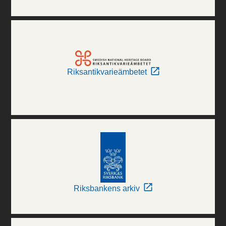
Riksantikvarieämbetet
Riksbankens arkiv