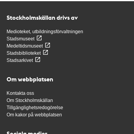
Kontakt
Stockholmskällan
Stockholmskällan drivs av
Medioteket, utbildningsförvaltningen
Stadsmuseet
Medeltidsmuseet
Stadsbiblioteket
Stadsarkivet
Om webbplatsen
Kontakta oss
Om Stockholmskällan
Tillgänglighetsredogörelse
Om kakor på webbplatsen
Sociala medier