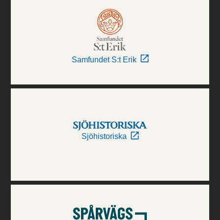
Samfundet S:t Erik
Sjöhistoriska