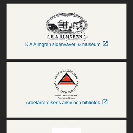
K A Almgren sidenväveri & museum
Arbetarrörelsens arkiv och bibliotek