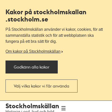
Kakor på stockholmskallan
.stockholm.se
På Stockholmskällan använder vi kakor, cookies, för att
sammanställa statistik och för att webbplatsen ska
fungera på ett bra sätt för dig.
Om kakor på Stockholmskällan
Godkänn alla kakor
Välj vilka kakor vi får använda
Till
Till
Stockholmskällan
navigationen
huvudinnehållet
Historia i ord, ljud och bild