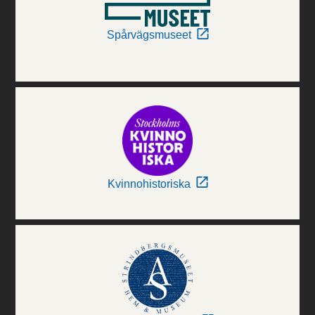
Spårvägsmuseet
Kvinnohistoriska