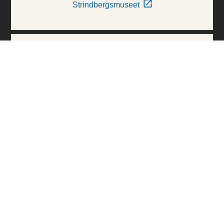
Strindbergsmuseet
Thielska Galleriet
Världskulturmuseerna