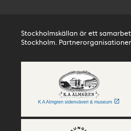
Stockholmskällan är ett samarbete
Stockholm. Partnerorganisationer 
K A Almgren sidenväveri & museum