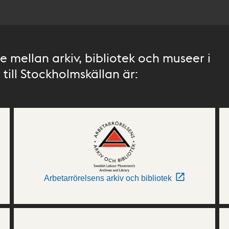
 mellan arkiv, bibliotek och museer i
till Stockholmskällan är:
Arbetarrörelsens arkiv och bibliotek