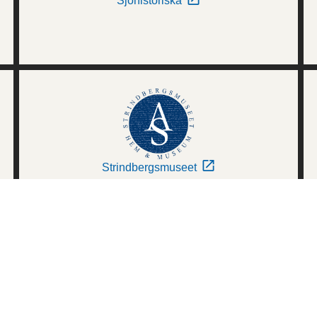
Sjöhistoriska
Strindbergsmuseet