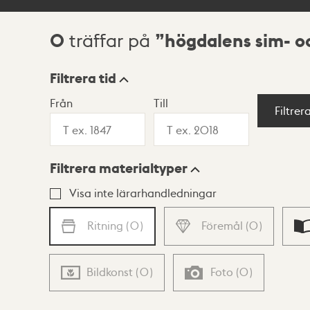
0
högdalens sim- oc
träffar på
Sökresultat
Filtrera tid
Från
Till
Visningsläge
Filtrer
Filtrera materialtyper
Lista
Karta
Visa inte lärarhandledningar
Ritning
(
0
)
Föremål
(
0
)
Bildkonst
(
0
)
Foto
(
0
)