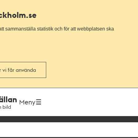
ockholm.se
tt sammanställa statistik och för att webbplatsen ska
or vi får använda
ällan
Meny
h bild