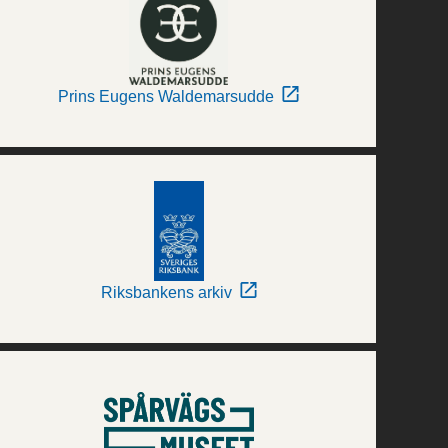
Prins Eugens Waldemarsudde
Riksbankens arkiv