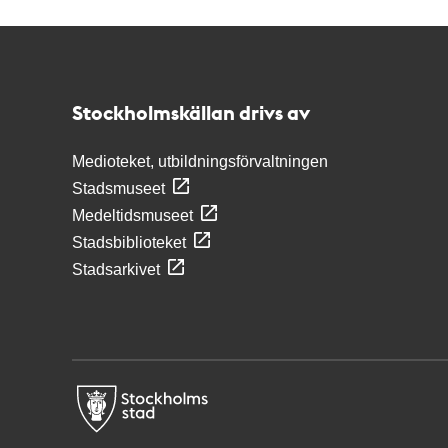
Kontakt
Stockholmskällan
Stockholmskällan drivs av
Medioteket, utbildningsförvaltningen
Stadsmuseet
Medeltidsmuseet
Stadsbiblioteket
Stadsarkivet