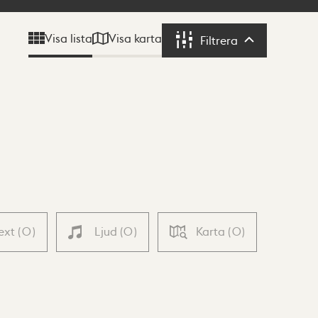
Visa karta
Visa lista
Filtrera
Filtrera
ext
(
0
)
Ljud
(
0
)
Karta
(
0
)