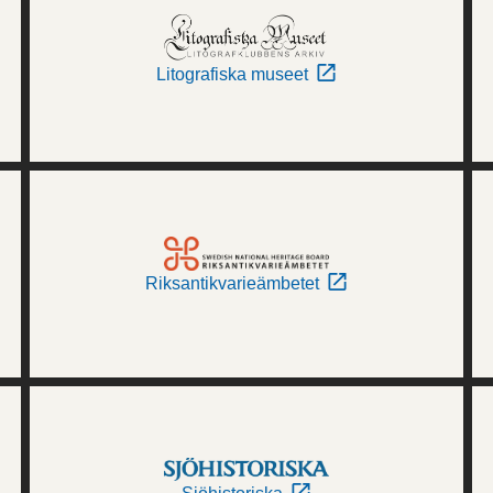
Litografiska museet
Riksantikvarieämbetet