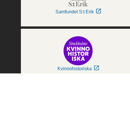
Samfundet S:t Erik
Kvinnohistoriska
Världskulturmuseerna