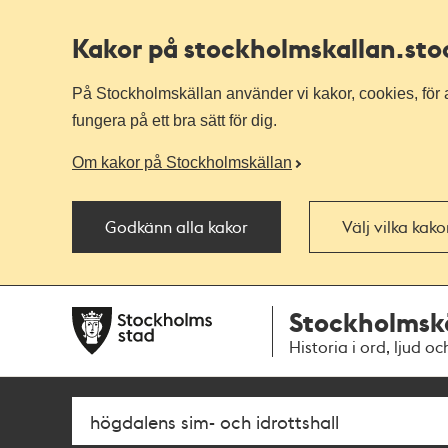
Kakor på stockholmskallan
.st
På Stockholmskällan använder vi kakor, cookies, för a
fungera på ett bra sätt för dig.
Om kakor på Stockholmskällan
Godkänn alla kakor
Välj vilka kak
Till
Till
Stockholmsk
navigationen
huvudinnehållet
Historia i ord, ljud oc
Sök
Fritextsök