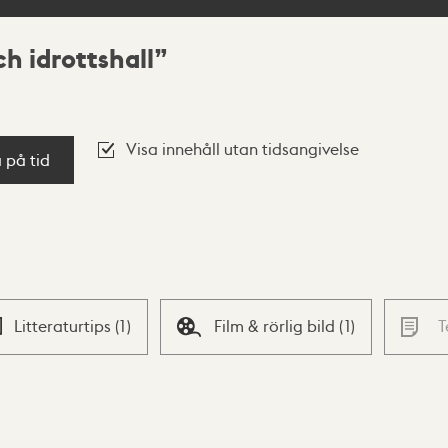
h idrottshall
Visa innehåll utan tidsangivelse
a på tid
Litteraturtips
(
1
)
Film & rörlig bild
(
1
)
T