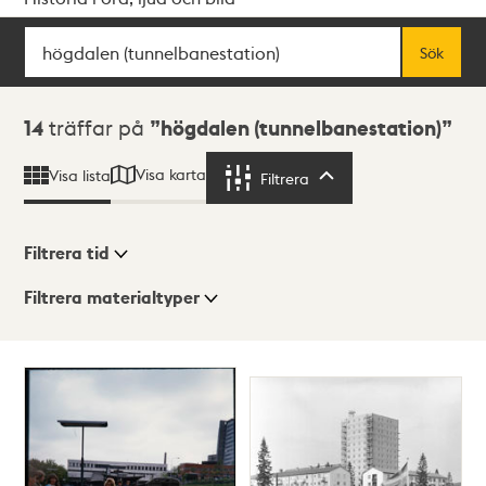
Sök
Fritextsök
Sök
Sökresultat
14
träffar på
högdalen (tunnelbanestation)
Visa karta
Visa lista
Filtrera
Filtrera
Filtrera tid
Filtrera materialtyper
Visningsläge
Totalt
14
träffar
Lista
Karta