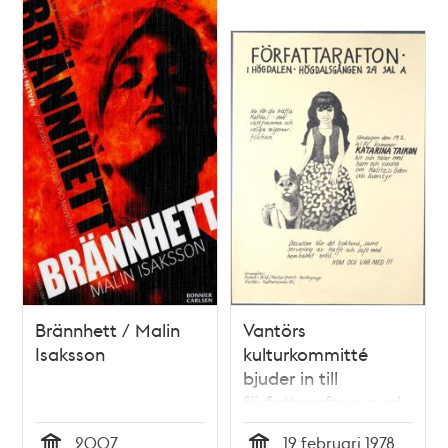
på linje 19 till
Högdalen
Brännhett / Malin
Vantörs
Isaksson
kulturkommitté
bjuder in till
författarafton med
författaren Katarina
2007
19 februari 1978