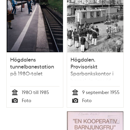
Högdalens
Högdalen.
tunnelbanestation
Provisoriskt
på 1980-talet
Sparbankskontor i
barack invigs vid
tunnelbanestationen
1980 till 1985
9 september 1955
Tid
Tid
Foto
Foto
Typ
Typ