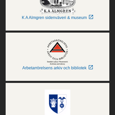
K A Almgren sidenväveri & museum
Arbetarrörelsens arkiv och bibliotek