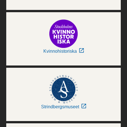
Kvinnohistoriska
Strindbergsmuseet