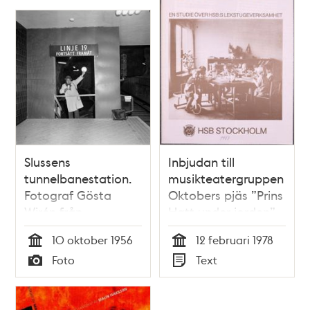
Slussens
Inbjudan till
tunnelbanestation.
musikteatergruppen
Fotograf Gösta
Oktobers pjäs ”Prins
Wirén från
Hatt under jorden”
Stockholms-
10 oktober 1956
12 februari 1978
Tidningen
Tid
Tid
Foto
Text
fotograferar den
Typ
Typ
nya gången för
tunnelbanetrafikanter