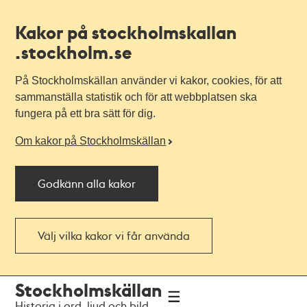
Kakor på stockholmskallan
.stockholm.se
På Stockholmskällan använder vi kakor, cookies, för att
sammanställa statistik och för att webbplatsen ska
fungera på ett bra sätt för dig.
Om kakor på Stockholmskällan
Godkänn alla kakor
Välj vilka kakor vi får använda
Till
Till
Stockholmskällan
navigationen
huvudinnehållet
Historia i ord, ljud och bild