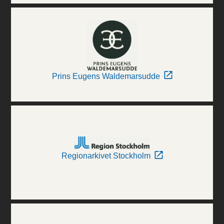
Prins Eugens Waldemarsudde
Regionarkivet Stockholm