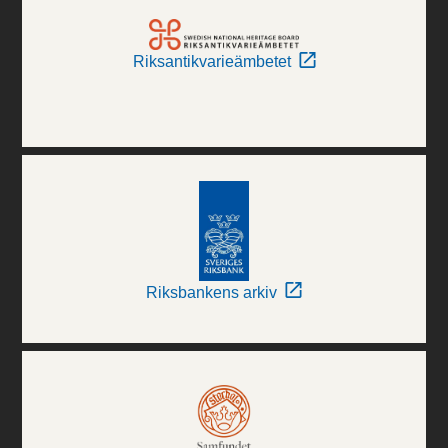
Riksantikvarieämbetet
Riksbankens arkiv