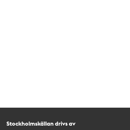
Kontakt
Stockholmskällan
Stockholmskällan drivs av