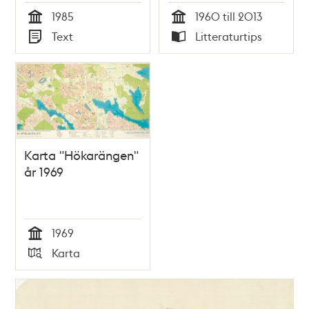
1985
1960 till 2013
Tid
Tid
Text
Litteraturtips
Typ
Typ
Karta "Hökarängen"
år 1969
1969
Tid
Karta
Typ