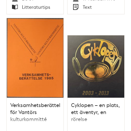
Taikon
Tid
Tid
Litteraturtips
Text
Typ
Typ
Verksamhetsberättelse
Cyklopen – en plats,
för Vantörs
ett äventyr, en
kulturkommitté
rörelse