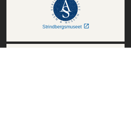
Strindbergsmuseet
Thielska Galleriet