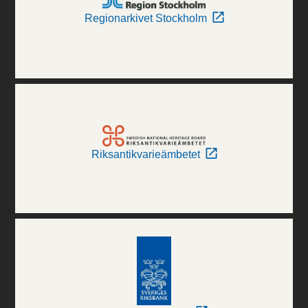
Regionarkivet Stockholm
Riksantikvarieämbetet