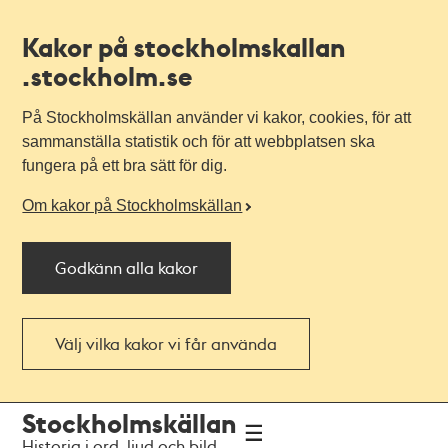
Kakor på stockholmskallan
.stockholm.se
På Stockholmskällan använder vi kakor, cookies, för att
sammanställa statistik och för att webbplatsen ska
fungera på ett bra sätt för dig.
Om kakor på Stockholmskällan
Godkänn alla kakor
Välj vilka kakor vi får använda
Till
Till
Stockholmskällan
navigationen
huvudinnehållet
Historia i ord, ljud och bild