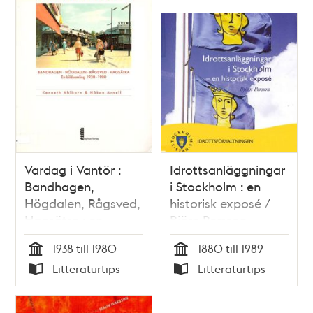
Vardag i Vantör :
Idrottsanläggningar
Bandhagen,
i Stockholm : en
Högdalen, Rågsved,
historisk exposé /
Hagsätra : en
Björn Persson
bildsamling 1938-
1938 till 1980
1880 till 1989
1980 / Kenneth
Tid
Tid
Litteraturtips
Litteraturtips
Ahlborn & Håkan
Typ
Typ
Arnell