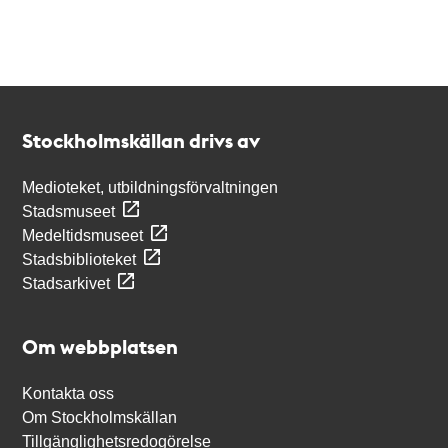
Kontakt
Stockholmskällan
Stockholmskällan drivs av
Medioteket, utbildningsförvaltningen
Stadsmuseet
Medeltidsmuseet
Stadsbiblioteket
Stadsarkivet
Om webbplatsen
Kontakta oss
Om Stockholmskällan
Tillgänglighetsredogörelse