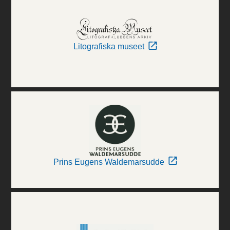
Litografiska museet
Prins Eugens Waldemarsudde