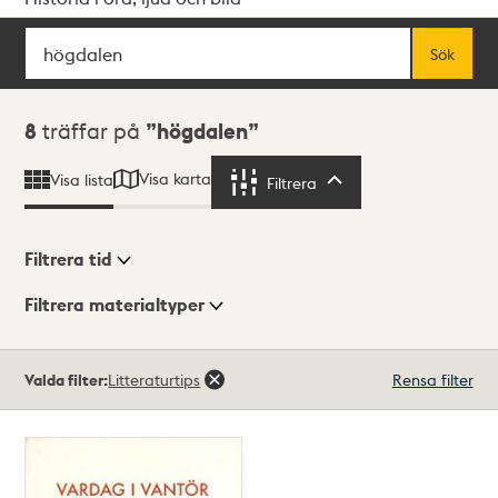
Sök
Fritextsök
Sök
Sökresultat
8
träffar på
högdalen
Visa karta
Visa lista
Filtrera
Filtrera
Filtrera tid
Filtrera materialtyper
Visningsläge
Totalt
Valda filter:
Litteraturtips
Rensa filter
8
träffar
Lista
Karta