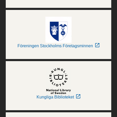
Föreningen Stockholms Företagsminnen
Kungliga Biblioteket