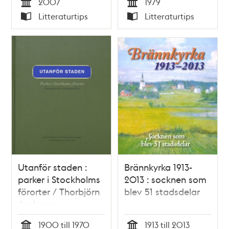
2007
1979
Tid
Tid
Litteraturtips
Litteraturtips
Typ
Typ
Utanför staden :
Brännkyrka 1913-
parker i Stockholms
2013 : socknen som
förorter / Thorbjörn
blev 51 stadsdelar
Andersson
1900 till 1970
1913 till 2013