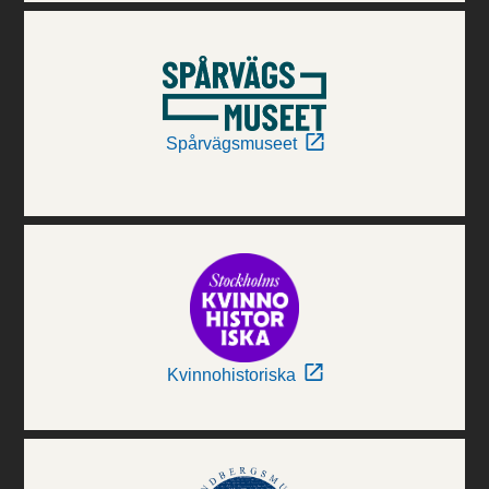
Spårvägsmuseet
Kvinnohistoriska