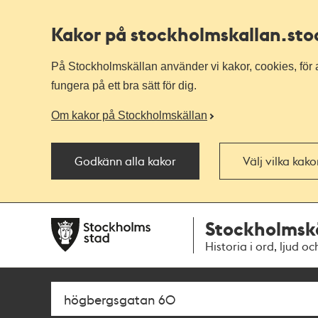
Kakor på stockholmskallan
.st
På Stockholmskällan använder vi kakor, cookies, för a
fungera på ett bra sätt för dig.
Om kakor på Stockholmskällan
Godkänn alla kakor
Välj vilka kak
Till
Till
Stockholmsk
navigationen
huvudinnehållet
Historia i ord, ljud oc
Sök
Fritextsök