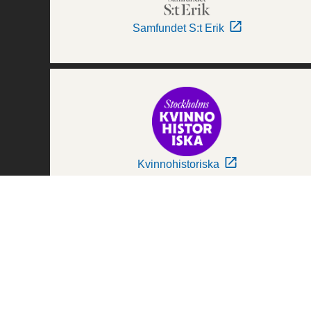
Samfundet S:t Erik
Kvinnohistoriska
Världskulturmuseerna