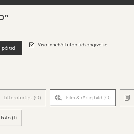
60
Visa innehåll utan tidsangivelse
a på tid
Litteraturtips
(
0
)
Film & rörlig bild
(
0
)
Foto
(
1
)