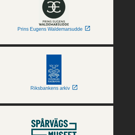
Prins Eugens Waldemarsudde
Riksbankens arkiv