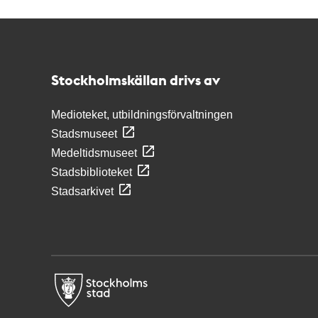
Kontakt
Stockholmskällan
Stockholmskällan drivs av
Medioteket, utbildningsförvaltningen
Stadsmuseet
Medeltidsmuseet
Stadsbiblioteket
Stadsarkivet