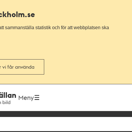
ockholm.se
tt sammanställa statistik och för att webbplatsen ska
or vi får använda
ällan
Meny
h bild