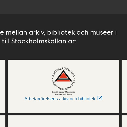
 mellan arkiv, bibliotek och museer i
till Stockholmskällan är:
Arbetarrörelsens arkiv och bibliotek