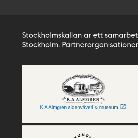
Stockholmskällan är ett samarbete
Stockholm. Partnerorganisationer 
K A Almgren sidenväveri & museum