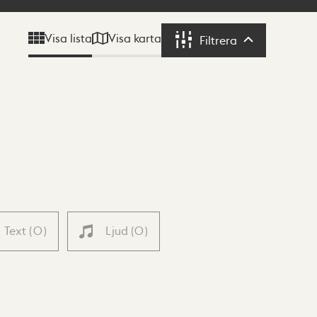
Visa karta
Visa lista
Filtrera
Filtrera
Text
(
0
)
Ljud
(
0
)