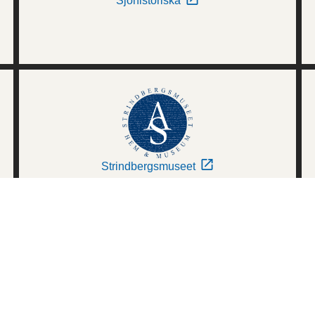
Sjöhistoriska
Strindbergsmuseet