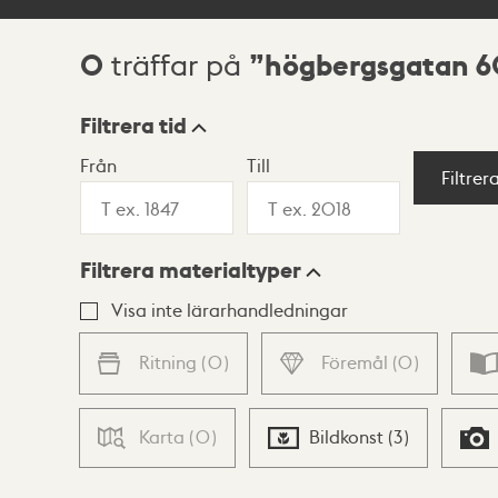
0
högbergsgatan 
träffar på
Sökresultat
Filtrera tid
Från
Till
Visningsläge
Filtrer
Filtrera materialtyper
Lista
Karta
Visa inte lärarhandledningar
Ritning
(
0
)
Föremål
(
0
)
Karta
(
0
)
Bildkonst
(
3
)