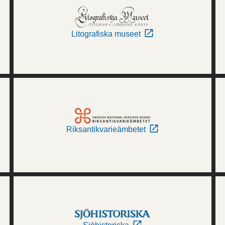
Litografiska museet
Riksantikvarieämbetet