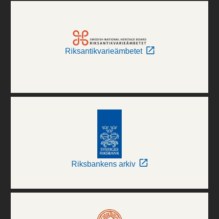
Riksantikvarieämbetet
Riksbankens arkiv