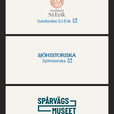
Samfundet S:t Erik
Sjöhistoriska