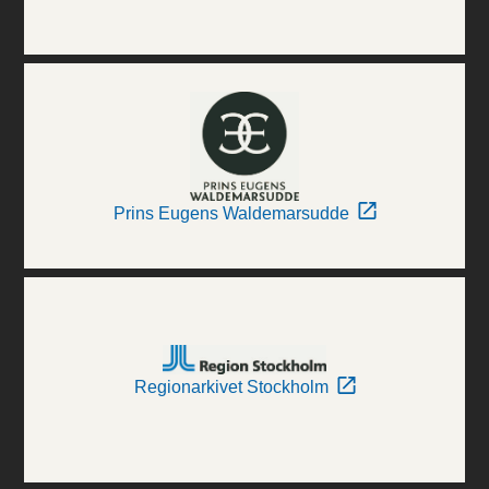
Prins Eugens Waldemarsudde
Regionarkivet Stockholm