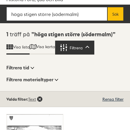
Sök
Fritextsök
Sök
Sökresultat
1
träff på
höga stigen större (södermalm)
Visa karta
Visa lista
Filtrera
Filtrera
Filtrera tid
Filtrera materialtyper
Visningsläge
Totalt
Valda filter:
Text
Rensa filter
1
träffar
Lista
Karta