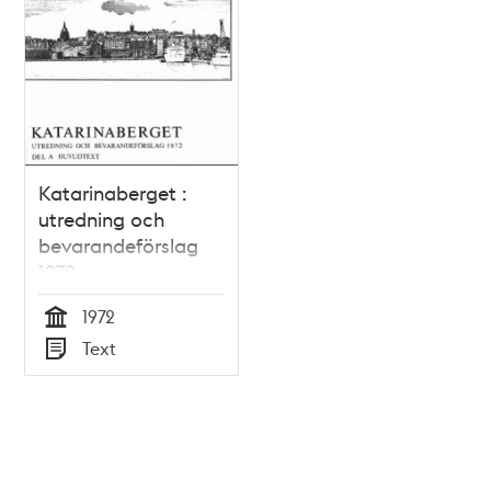
Katarinaberget :
utredning och
bevarandeförslag
1972
1972
Tid
Text
Typ