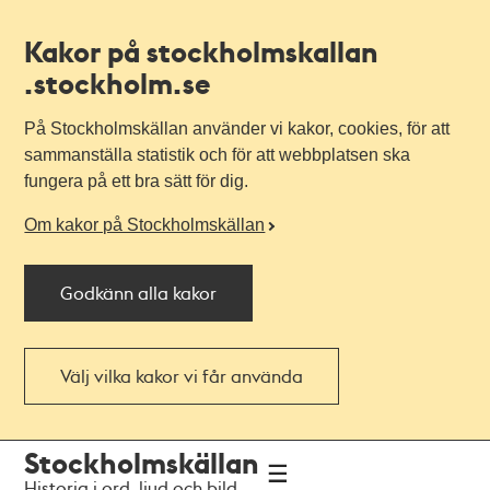
Kakor på stockholmskallan
.stockholm.se
På Stockholmskällan använder vi kakor, cookies, för att
sammanställa statistik och för att webbplatsen ska
fungera på ett bra sätt för dig.
Om kakor på Stockholmskällan
Godkänn alla kakor
Välj vilka kakor vi får använda
Till
Till
Stockholmskällan
navigationen
huvudinnehållet
Historia i ord, ljud och bild