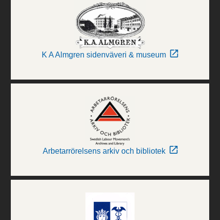
K A Almgren sidenväveri & museum
Arbetarrörelsens arkiv och bibliotek