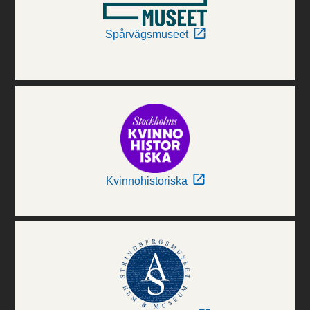
Spårvägsmuseet
Kvinnohistoriska