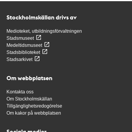
Kontakt
Stockholmskällan
Stockholmskällan drivs av
Medioteket, utbildningsförvaltningen
Stadsmuseet
Medeltidsmuseet
Stadsbiblioteket
Stadsarkivet
Om webbplatsen
Kontakta oss
Om Stockholmskällan
Tillgänglighetsredogörelse
Om kakor på webbplatsen
Sociala medier