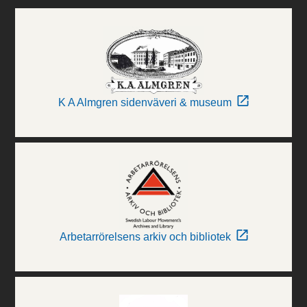
K A Almgren sidenväveri & museum
Arbetarrörelsens arkiv och bibliotek