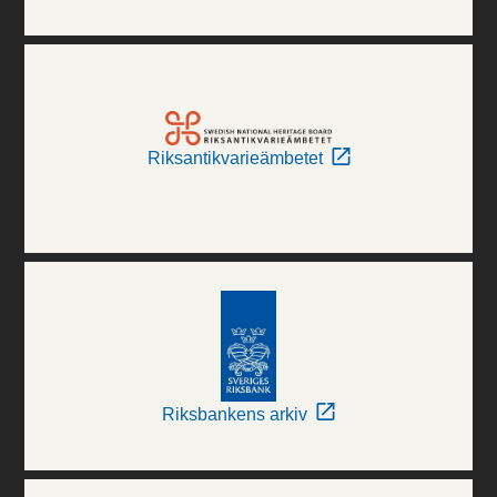
Riksantikvarieämbetet
Riksbankens arkiv