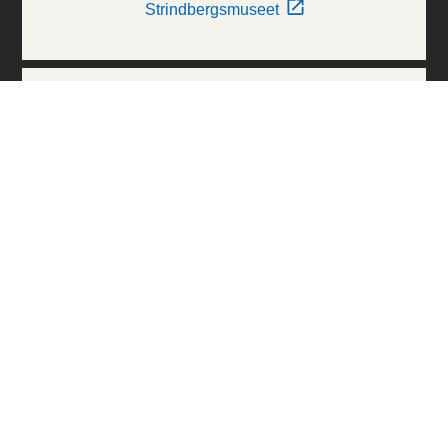
Strindbergsmuseet
Thielska Galleriet
Världskulturmuseerna