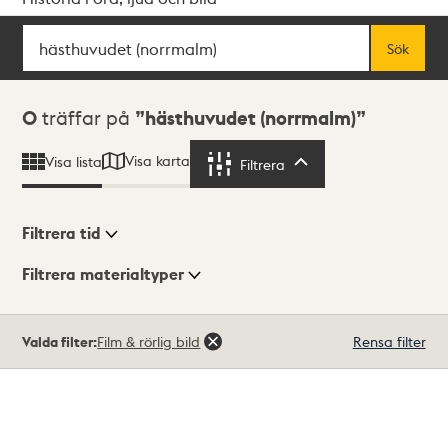
Sök
Fritextsök
Sök
Sökresultat
0
träffar på
hästhuvudet (norrmalm)
Visa karta
Visa lista
Filtrera
Filtrera
Filtrera tid
Filtrera materialtyper
Visningsläge
Totalt
Valda filter:
Film & rörlig bild
Rensa filter
0
träffar
Lista
Karta