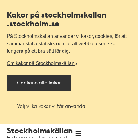
Kakor på stockholmskallan
.stockholm.se
På Stockholmskällan använder vi kakor, cookies, för att
sammanställa statistik och för att webbplatsen ska
fungera på ett bra sätt för dig.
Om kakor på Stockholmskällan
Godkänn alla kakor
Välj vilka kakor vi får använda
Till
Till
Stockholmskällan
navigationen
huvudinnehållet
Historia i ord, ljud och bild