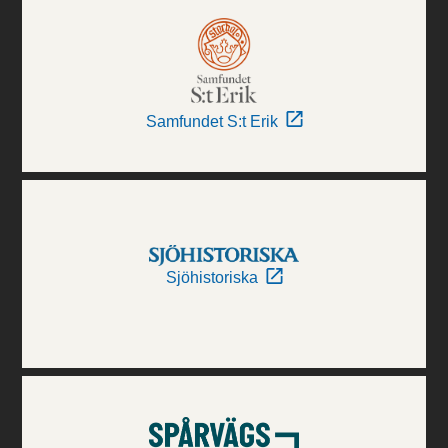
Samfundet S:t Erik
Sjöhistoriska