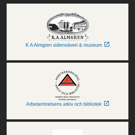
K A Almgren sidenväveri & museum
Arbetarrörelsens arkiv och bibliotek