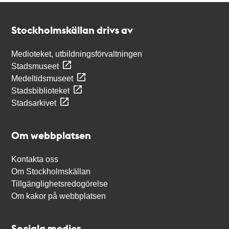
Kontakt
Stockholmskällan
Stockholmskällan drivs av
Medioteket, utbildningsförvaltningen
Stadsmuseet
Medeltidsmuseet
Stadsbiblioteket
Stadsarkivet
Om webbplatsen
Kontakta oss
Om Stockholmskällan
Tillgänglighetsredogörelse
Om kakor på webbplatsen
Sociala medier