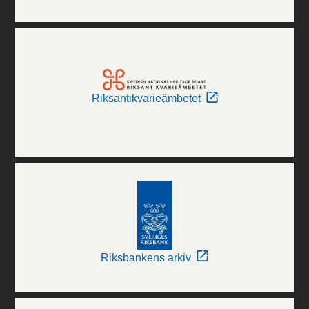
Riksantikvarieämbetet
Riksbankens arkiv