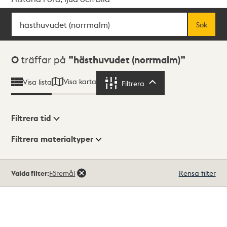
Sök
Fritextsök
Sök
Sökresultat
0
träffar på
hästhuvudet (norrmalm)
Visa karta
Visa lista
Filtrera
Filtrera
Filtrera tid
Filtrera materialtyper
Visningsläge
Totalt
Valda filter:
Föremål
Rensa filter
0
träffar
Lista
Karta