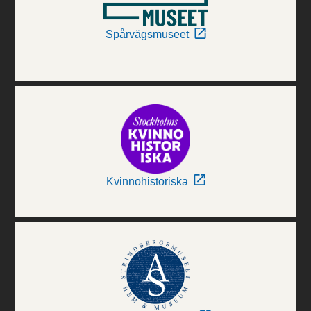
Spårvägsmuseet
Kvinnohistoriska