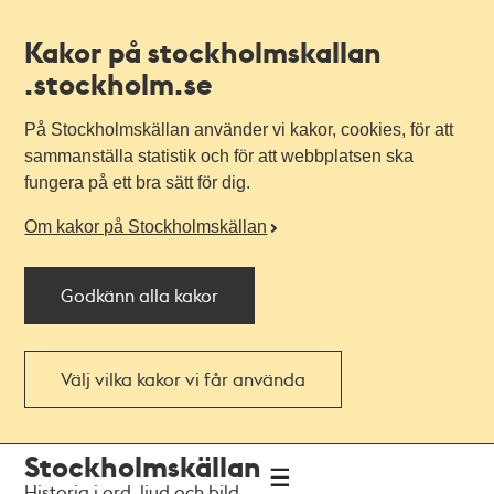
Kakor på stockholmskallan
.stockholm.se
På Stockholmskällan använder vi kakor, cookies, för att
sammanställa statistik och för att webbplatsen ska
fungera på ett bra sätt för dig.
Om kakor på Stockholmskällan
Godkänn alla kakor
Välj vilka kakor vi får använda
Till
Till
Stockholmskällan
navigationen
huvudinnehållet
Historia i ord, ljud och bild