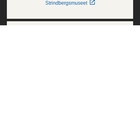
Strindbergsmuseet
Thielska Galleriet
Världskulturmuseerna