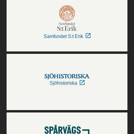
Samfundet S:t Erik
Sjöhistoriska