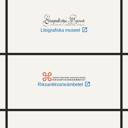
Litografiska museet
Riksantikvarieämbetet