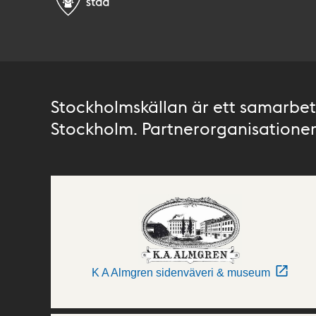
Stockholmskällan är ett samarbete
Stockholm. Partnerorganisationer 
K A Almgren sidenväveri & museum