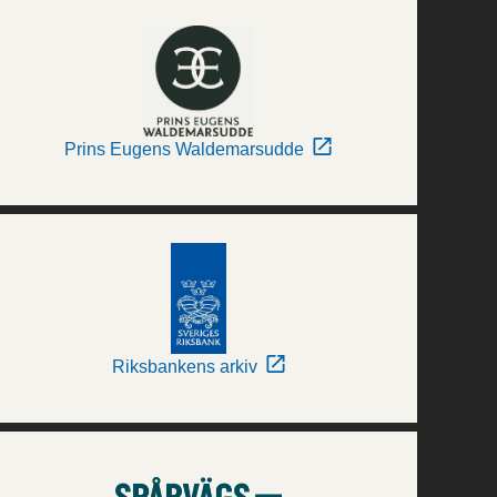
Prins Eugens Waldemarsudde
Riksbankens arkiv