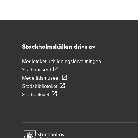
Kontakt
Stockholmskällan
Stockholmskällan drivs av
Medioteket, utbildningsförvaltningen
Stadsmuseet
Medeltidsmuseet
Stadsbiblioteket
Stadsarkivet