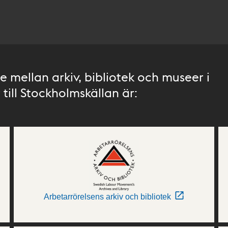
 mellan arkiv, bibliotek och museer i
till Stockholmskällan är:
Arbetarrörelsens arkiv och bibliotek