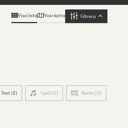
Visa karta
Visa lista
Filtrera
Filtrera
Text
(
2
)
Ljud
(
0
)
Karta
(
0
)