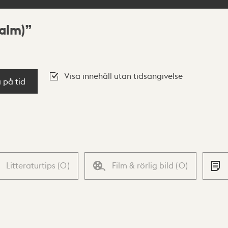
alm)
Visa innehåll utan tidsangivelse
a på tid
Litteraturtips
(
0
)
Film & rörlig bild
(
0
)