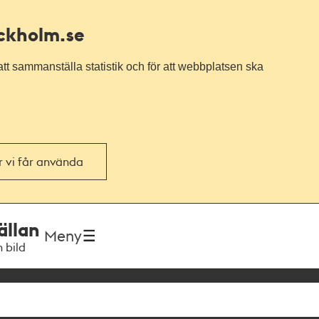
ockholm.se
tt sammanställa statistik och för att webbplatsen ska
or vi får använda
ällan
Meny
h bild