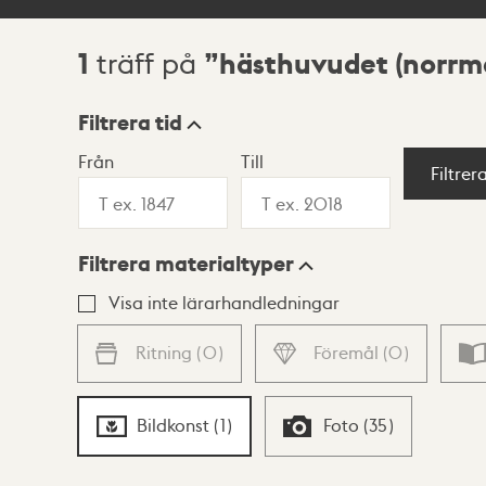
1
hästhuvudet (norrm
träff på
Sökresultat
Filtrera tid
Från
Till
Visningsläge
Filtrer
Filtrera materialtyper
Lista
Karta
Visa inte lärarhandledningar
Ritning
(
0
)
Föremål
(
0
)
Bildkonst
(
1
)
Foto
(
35
)