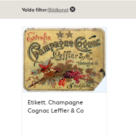
Totalt
Valda filter:
Bildkonst
1
träffar
Etikett. Champagne
Cognac Leffler & Co