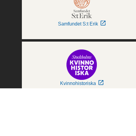
Samfundet S:t Erik
Kvinnohistoriska
Världskulturmuseerna