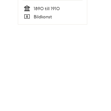
1890 till 1910
Tid
Bildkonst
Typ