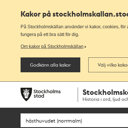
Kakor på stockholmskallan
.st
På Stockholmskällan använder vi kakor, cookies, för a
fungera på ett bra sätt för dig.
Om kakor på Stockholmskällan
Godkänn alla kakor
Välj vilka kak
Till
Till
Stockholmsk
navigationen
huvudinnehållet
Historia i ord, ljud oc
Sök
Fritextsök