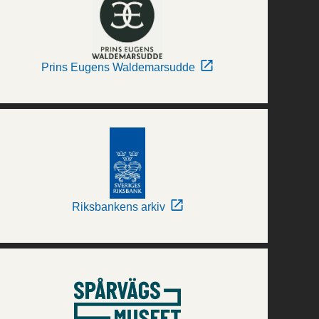
Prins Eugens Waldemarsudde
Riksbankens arkiv