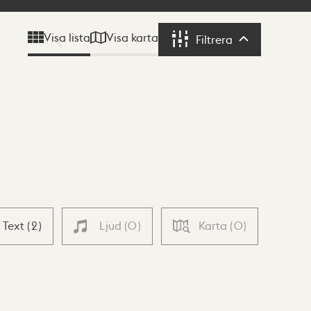
Visa karta
Visa lista
Filtrera
Filtrera
Text
(
2
)
Ljud
(
0
)
Karta
(
0
)