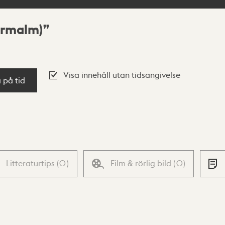
rrmalm)
Visa innehåll utan tidsangivelse
a på tid
Litteraturtips
(
0
)
Film & rörlig bild
(
0
)