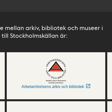
 mellan arkiv, bibliotek och museer i
till Stockholmskällan är:
Arbetarrörelsens arkiv och bibliotek