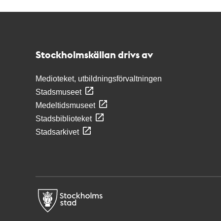
Kontakt
Stockholmskällan
Stockholmskällan drivs av
Medioteket, utbildningsförvaltningen
Stadsmuseet
Medeltidsmuseet
Stadsbiblioteket
Stadsarkivet