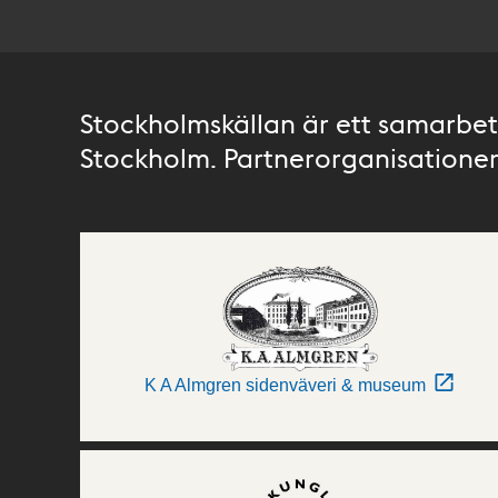
Stockholmskällan är ett samarbete
Stockholm. Partnerorganisationer 
K A Almgren sidenväveri & museum