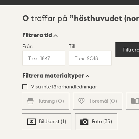
0
hästhuvudet (no
träffar på
Sökresultat
Filtrera tid
Från
Till
Visningsläge
Filtrer
Filtrera materialtyper
Lista
Karta
Visa inte lärarhandledningar
Ritning
(
0
)
Föremål
(
0
)
Bildkonst
(
1
)
Foto
(
35
)