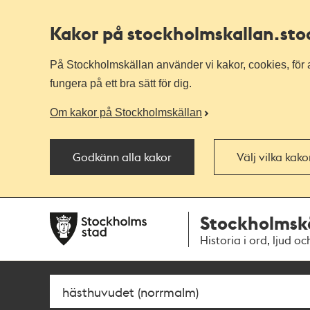
Kakor på stockholmskallan
.st
På Stockholmskällan använder vi kakor, cookies, för a
fungera på ett bra sätt för dig.
Om kakor på Stockholmskällan
Godkänn alla kakor
Välj vilka kak
Till
Till
Stockholmsk
navigationen
huvudinnehållet
Historia i ord, ljud oc
Sök
Fritextsök