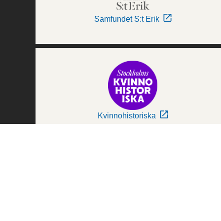
Samfundet S:t Erik
Kvinnohistoriska
Världskulturmuseerna