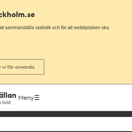
ockholm.se
tt sammanställa statistik och för att webbplatsen ska
or vi får använda
ällan
Meny
h bild