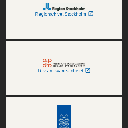
Regionarkivet Stockholm
Riksantikvarieämbetet