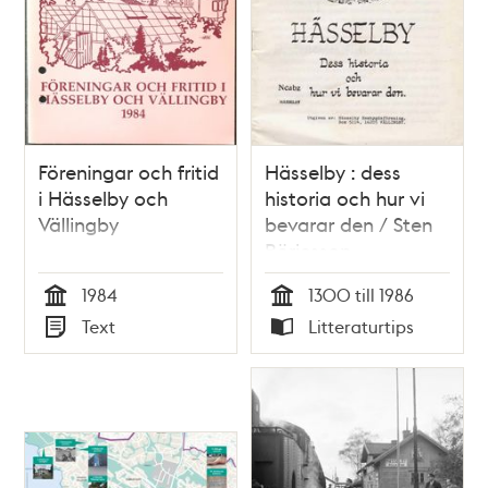
Föreningar och fritid
Hässelby : dess
i Hässelby och
historia och hur vi
Vällingby
bevarar den / Sten
Börjesson
1984
1300 till 1986
Tid
Tid
Text
Litteraturtips
Typ
Typ