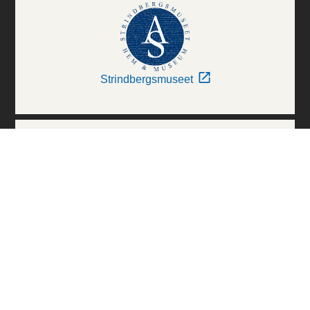
Strindbergsmuseet
Thielska Galleriet