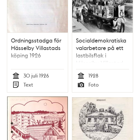
Ordningsstadga för
Socialdemokratiska
Hässelby Villastads
valarbetare på ett
köping 1926
lastbilsflak i
Hässelby Villastad.
30 juli 1926
1928
Tid
Tid
Text
Foto
Typ
Typ