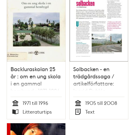
Backluraskolan 25
Solbacken - en
år : om en ung skola
trädgårdssaga /
i en gammal
artikelförfattare:
hembygd : 1971-1996
Ingrid Dyhlén-
Täckman
1971 till 1996
1905 till 2008
Tid
Tid
Litteraturtips
Text
Typ
Typ