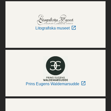
Litografiska museet
Prins Eugens Waldemarsudde