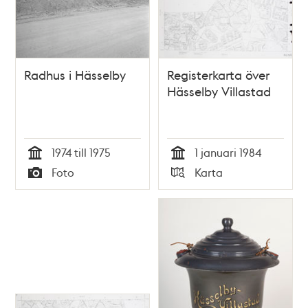
Radhus i Hässelby
Registerkarta över
Hässelby Villastad
1974 till 1975
1 januari 1984
Tid
Tid
Foto
Karta
Typ
Typ