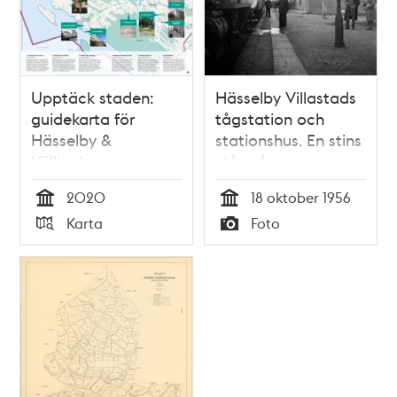
Upptäck staden:
Hässelby Villastads
guidekarta för
tågstation och
Hässelby &
stationshus. En stins
Vällingby
står på perrongen
2020
18 oktober 1956
Tid
Tid
Karta
Foto
Typ
Typ