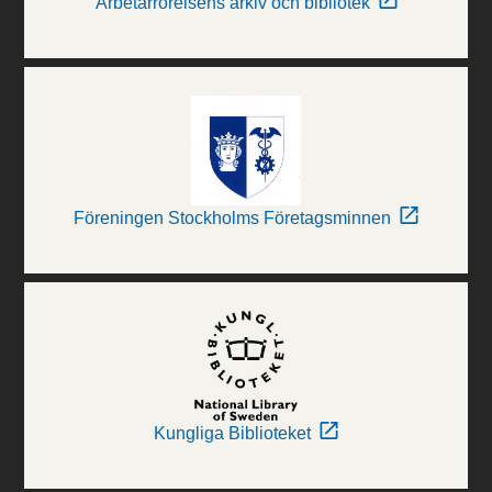
Arbetarrörelsens arkiv och bibliotek
Föreningen Stockholms Företagsminnen
Kungliga Biblioteket