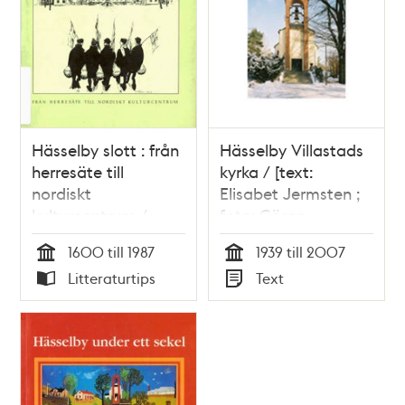
Hässelby slott : från
Hässelby Villastads
herresäte till
kyrka / [text:
nordiskt
Elisabet Jermsten ;
kulturcentrum /
foto: Göran
Birger Olsson
Fredriksson]
1600 till 1987
1939 till 2007
Tid
Tid
Litteraturtips
Text
Typ
Typ