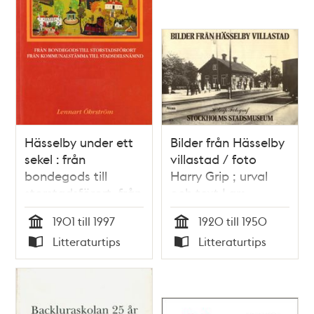
Hässelby under ett
Bilder från Hässelby
sekel : från
villastad / foto
bondegods till
Harry Grip ; urval
storstadsförort, från
och text Lars
kommunalstämma
Westberg
1901 till 1997
1920 till 1950
till stadsdelsnämnd
Tid
Tid
Litteraturtips
Litteraturtips
/ Lennart Öhrström
Typ
Typ