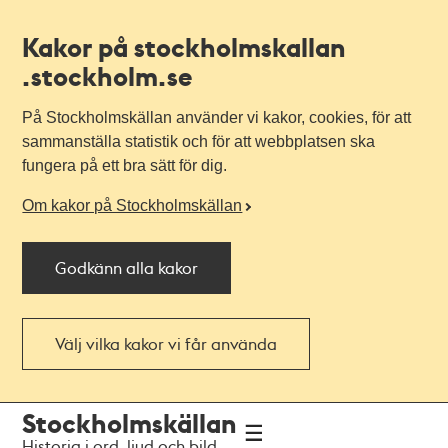
Kakor på stockholmskallan
.stockholm.se
På Stockholmskällan använder vi kakor, cookies, för att
sammanställa statistik och för att webbplatsen ska
fungera på ett bra sätt för dig.
Om kakor på Stockholmskällan
Godkänn alla kakor
Välj vilka kakor vi får använda
Till
Till
Stockholmskällan
navigationen
huvudinnehållet
Historia i ord, ljud och bild