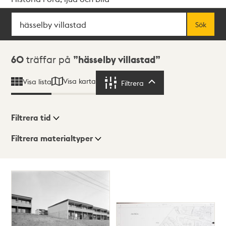
Sök
Fritextsök
Sök
Sökresultat
60
träffar på
hässelby villastad
Visa karta
Visa lista
Filtrera
Filtrera
Filtrera tid
Filtrera materialtyper
Visningsläge
Totalt
60
träffar
Lista
Karta