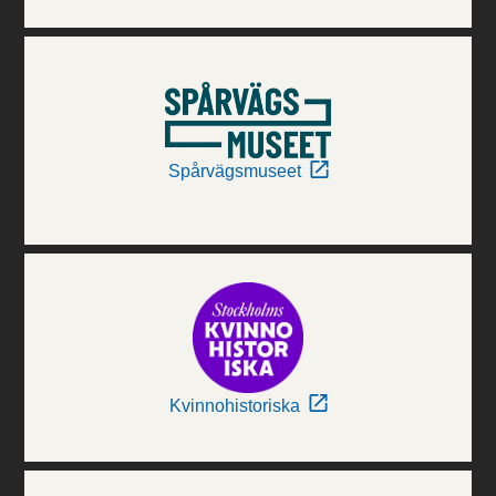
Spårvägsmuseet
Kvinnohistoriska