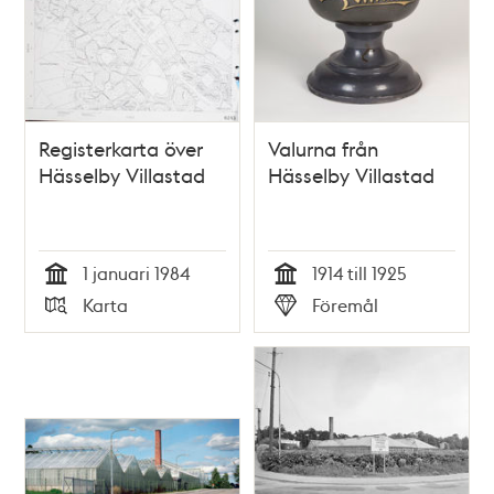
Registerkarta över
Valurna från
Hässelby Villastad
Hässelby Villastad
1 januari 1984
1914 till 1925
Tid
Tid
Karta
Föremål
Typ
Typ