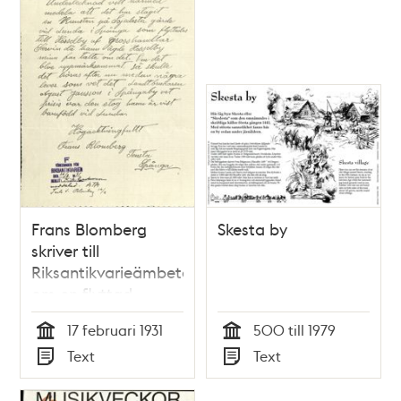
Frans Blomberg
Skesta by
skriver till
Riksantikvarieämbetet
om en flyttad
runsten
17 februari 1931
500 till 1979
Tid
Tid
Text
Text
Typ
Typ