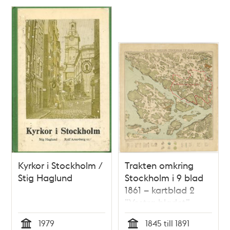
Kyrkor i Stockholm /
Trakten omkring
Stig Haglund
Stockholm i 9 blad
1861 – kartblad 2
”Vestra bladet”,
översett 1891
1979
1845 till 1891