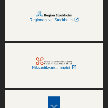
Regionarkivet Stockholm
Riksantikvarieämbetet