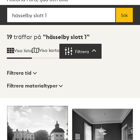
Sök
Fritextsök
Sök
Sökresultat
19
träffar på
hässelby slott 1
Visa karta
Visa lista
Filtrera
Filtrera
Filtrera tid
Filtrera materialtyper
Visningsläge
Totalt
19
träffar
Lista
Karta