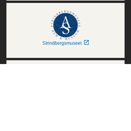
Strindbergsmuseet
Thielska Galleriet