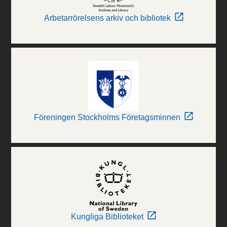
Arbetarrörelsens arkiv och bibliotek
Föreningen Stockholms Företagsminnen
Kungliga Biblioteket