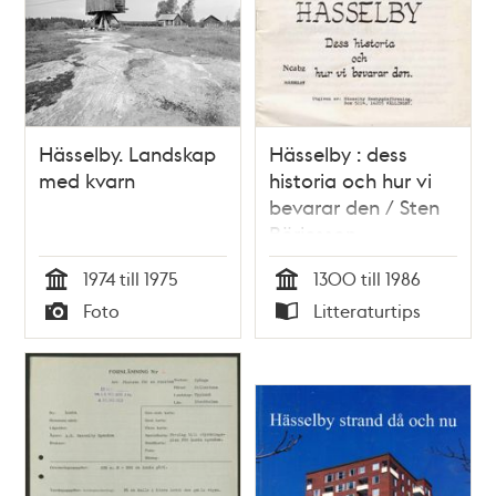
Hässelby. Landskap
Hässelby : dess
med kvarn
historia och hur vi
bevarar den / Sten
Börjesson
1974 till 1975
1300 till 1986
Tid
Tid
Foto
Litteraturtips
Typ
Typ