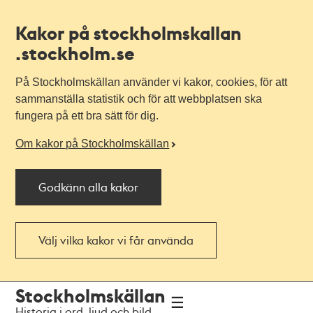
Kakor på stockholmskallan
.stockholm.se
På Stockholmskällan använder vi kakor, cookies, för att
sammanställa statistik och för att webbplatsen ska
fungera på ett bra sätt för dig.
Om kakor på Stockholmskällan
Godkänn alla kakor
Välj vilka kakor vi får använda
Till
Till
Stockholmskällan
navigationen
huvudinnehållet
Historia i ord, ljud och bild