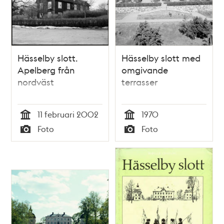
Hässelby slott.
Hässelby slott med
Apelberg från
omgivande
nordväst
terrasser
11 februari 2002
1970
Tid
Tid
Foto
Foto
Typ
Typ