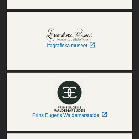
Litografiska museet
Prins Eugens Waldemarsudde