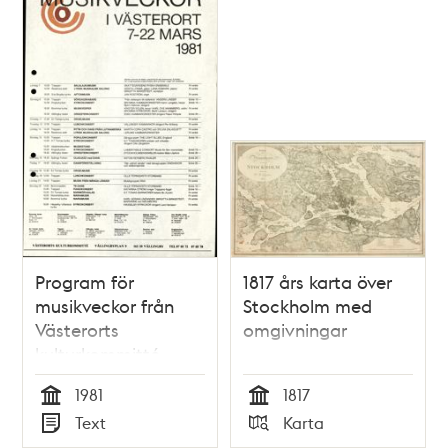
Program för
1817 års karta över
musikveckor från
Stockholm med
Västerorts
omgivningar
kulturkommitté
1981
1817
Tid
Tid
Text
Karta
Typ
Typ