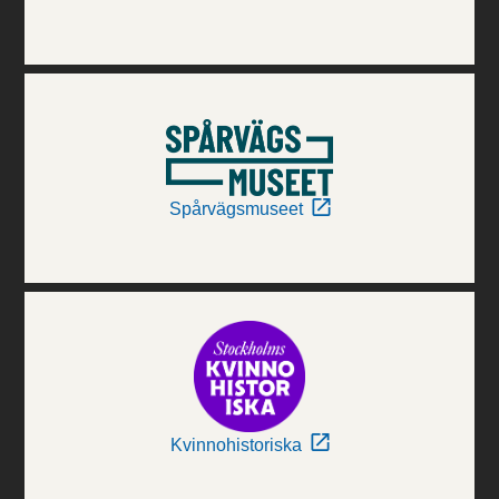
Spårvägsmuseet
Kvinnohistoriska