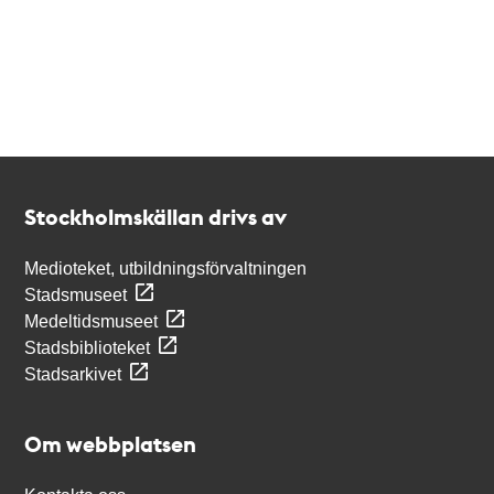
Kontakt
Stockholmskällan
Stockholmskällan drivs av
Medioteket, utbildningsförvaltningen
Stadsmuseet
Medeltidsmuseet
Stadsbiblioteket
Stadsarkivet
Om webbplatsen