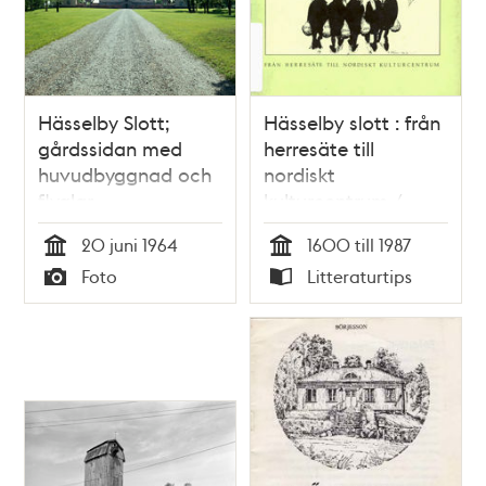
Hässelby Slott;
Hässelby slott : från
gårdssidan med
herresäte till
huvudbyggnad och
nordiskt
flyglar
kulturcentrum /
Birger Olsson
20 juni 1964
1600 till 1987
Tid
Tid
Foto
Litteraturtips
Typ
Typ