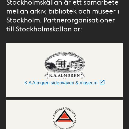
Stockholmskällan är ett samarbete
mellan arkiv, bibliotek och museer i
Stockholm. Partnerorganisationer
till Stockholmskällan är:
K A Almgren sidenväveri & museum