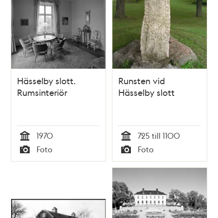
Hässelby slott.
Runsten vid
Rumsinteriör
Hässelby slott
1970
725 till 1100
Tid
Tid
Foto
Foto
Typ
Typ