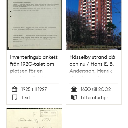
Inventeringsblankett
Hässelby strand då
från 1920-talet om
och nu / Hans E. B.
platsen för en
Andersson, Henrik
runsten i Skesta,
Henriksson, Hans
Spånga.
Johansson
1925 till 1927
1630 till 2002
Tid
Tid
Text
Litteraturtips
Typ
Typ