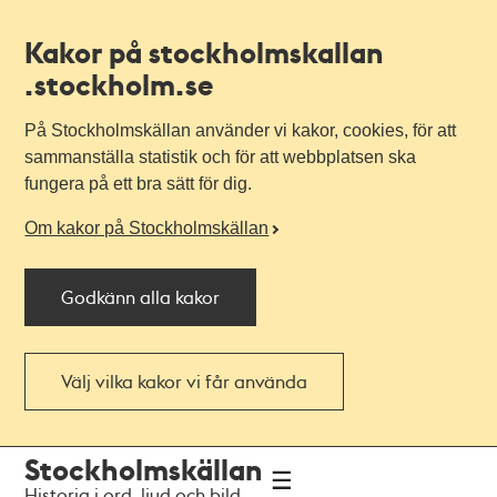
Kakor på stockholmskallan
.stockholm.se
På Stockholmskällan använder vi kakor, cookies, för att
sammanställa statistik och för att webbplatsen ska
fungera på ett bra sätt för dig.
Om kakor på Stockholmskällan
Godkänn alla kakor
Välj vilka kakor vi får använda
Till
Till
Stockholmskällan
navigationen
huvudinnehållet
Historia i ord, ljud och bild