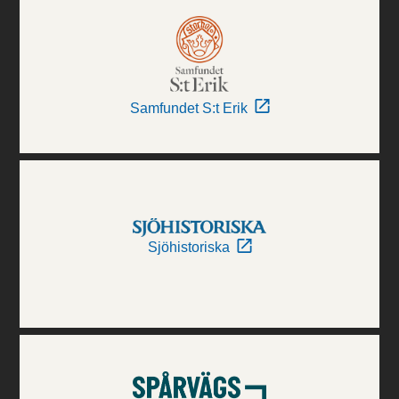
Samfundet S:t Erik
Sjöhistoriska