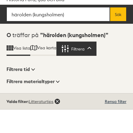
Sök
Fritextsök
Sök
Sökresultat
0
träffar på
härolden (kungsholmen)
Visa karta
Visa lista
Filtrera
Filtrera
Filtrera tid
Filtrera materialtyper
Visningsläge
Totalt
Valda filter:
Litteraturtips
Rensa filter
0
träffar
Lista
Karta