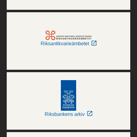
Riksantikvarieämbetet
Riksbankens arkiv