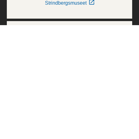
Strindbergsmuseet
Thielska Galleriet
Världskulturmuseerna