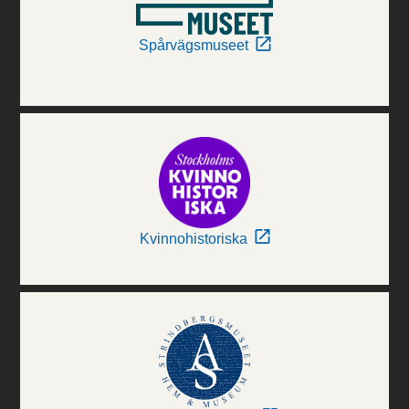
Spårvägsmuseet
Kvinnohistoriska