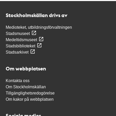
Kontakt
Stockholmskällan
Stockholmskällan drivs av
Medioteket, utbildningsförvaltningen
Stadsmuseet
Medeltidsmuseet
Stadsbiblioteket
Stadsarkivet
Om webbplatsen
Kontakta oss
Om Stockholmskällan
Tillgänglighetsredogörelse
Om kakor på webbplatsen
Sociala medier