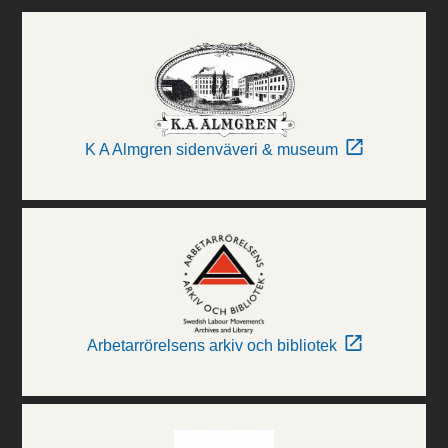
K A Almgren sidenväveri & museum
Arbetarrörelsens arkiv och bibliotek