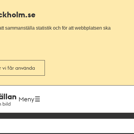
ockholm.se
tt sammanställa statistik och för att webbplatsen ska
or vi får använda
ällan
Meny
h bild