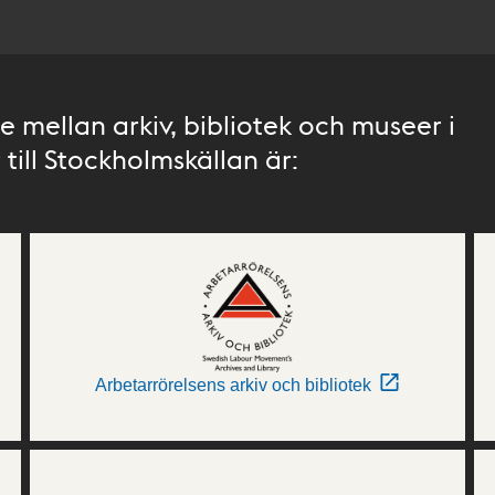
 mellan arkiv, bibliotek och museer i
till Stockholmskällan är:
Arbetarrörelsens arkiv och bibliotek