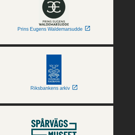
Prins Eugens Waldemarsudde
Riksbankens arkiv