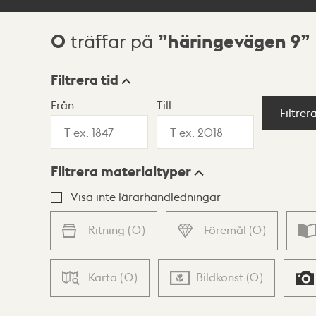
0
häringevägen 9
träffar på
Sökresultat
Filtrera tid
Från
Till
Visningsläge
Filtrer
Filtrera materialtyper
Lista
Karta
Visa inte lärarhandledningar
Ritning
(
0
)
Föremål
(
0
)
Karta
(
0
)
Bildkonst
(
0
)