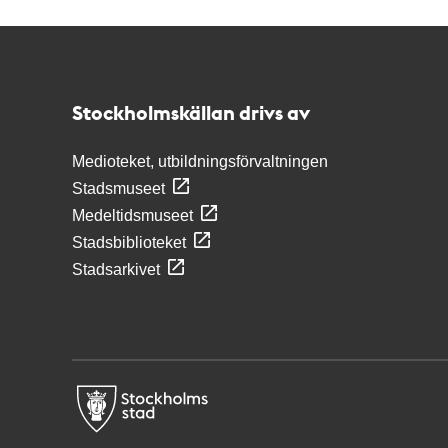
Kontakt
Stockholmskällan
Stockholmskällan drivs av
Medioteket, utbildningsförvaltningen
Stadsmuseet
Medeltidsmuseet
Stadsbiblioteket
Stadsarkivet