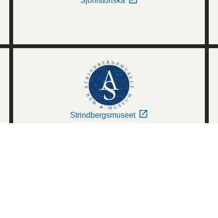
Sjöhistoriska
Strindbergsmuseet