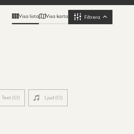
Visa karta
Visa lista
Filtrera
Filtrera
Text
(
0
)
Ljud
(
0
)