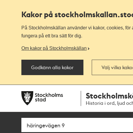
Kakor på stockholmskallan
.st
På Stockholmskällan använder vi kakor, cookies, för a
fungera på ett bra sätt för dig.
Om kakor på Stockholmskällan
Godkänn alla kakor
Välj vilka kak
Till
Till
Stockholmsk
navigationen
huvudinnehållet
Historia i ord, ljud oc
Sök
Fritextsök