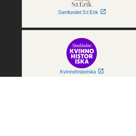
Samfundet S:t Erik
Kvinnohistoriska
Världskulturmuseerna