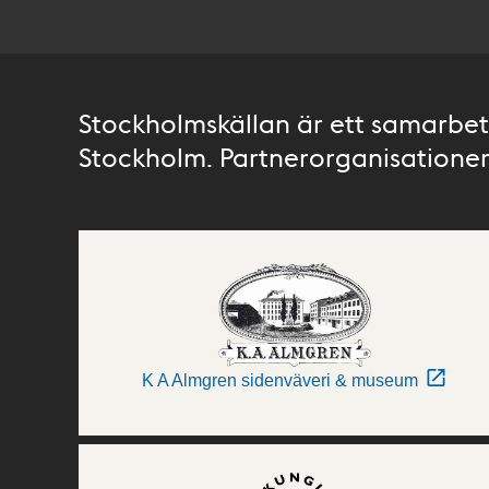
Stockholmskällan är ett samarbete
Stockholm. Partnerorganisationer 
K A Almgren sidenväveri & museum