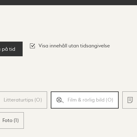
Visa innehåll utan tidsangivelse
a på tid
Litteraturtips
(
0
)
Film & rörlig bild
(
0
)
Foto
(
1
)