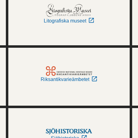
Litografiska museet
Riksantikvarieämbetet