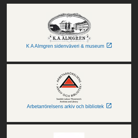
K A Almgren sidenväveri & museum
Arbetarrörelsens arkiv och bibliotek