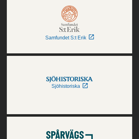
Samfundet S:t Erik
Sjöhistoriska