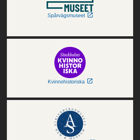
Spårvägsmuseet
Kvinnohistoriska