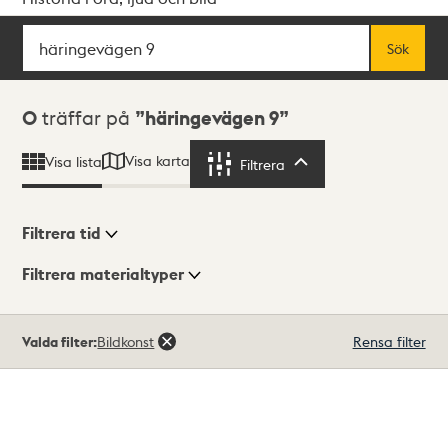
Sök
Fritextsök
Sök
Sökresultat
0
träffar på
häringevägen 9
Visa karta
Visa lista
Filtrera
Filtrera
Filtrera tid
Filtrera materialtyper
Visningsläge
Totalt
Valda filter:
Bildkonst
Rensa filter
0
träffar
Lista
Karta