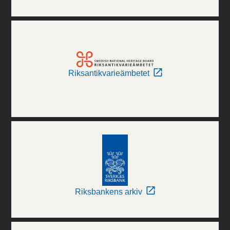
Riksantikvarieämbetet
Riksbankens arkiv