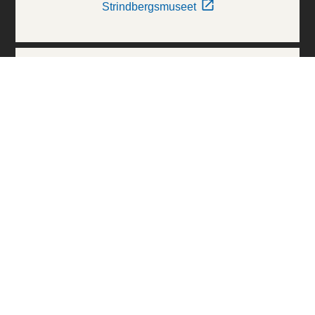
Strindbergsmuseet
Thielska Galleriet
Världskulturmuseerna