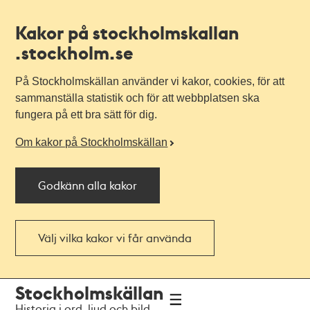
Kakor på stockholmskallan
.stockholm.se
På Stockholmskällan använder vi kakor, cookies, för att
sammanställa statistik och för att webbplatsen ska
fungera på ett bra sätt för dig.
Om kakor på Stockholmskällan
Godkänn alla kakor
Välj vilka kakor vi får använda
Till
Till
Stockholmskällan
navigationen
huvudinnehållet
Historia i ord, ljud och bild