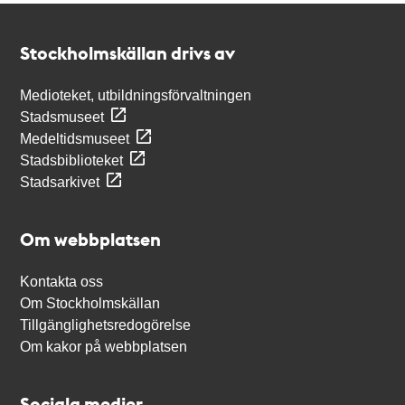
Kontakt
Stockholmskällan
Stockholmskällan drivs av
Medioteket, utbildningsförvaltningen
Stadsmuseet
Medeltidsmuseet
Stadsbiblioteket
Stadsarkivet
Om webbplatsen
Kontakta oss
Om Stockholmskällan
Tillgänglighetsredogörelse
Om kakor på webbplatsen
Sociala medier