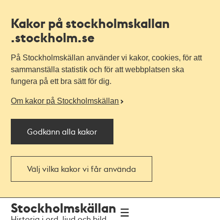
Kakor på stockholmskallan
.stockholm.se
På Stockholmskällan använder vi kakor, cookies, för att
sammanställa statistik och för att webbplatsen ska
fungera på ett bra sätt för dig.
Om kakor på Stockholmskällan
Godkänn alla kakor
Välj vilka kakor vi får använda
Till
Till
Stockholmskällan
navigationen
huvudinnehållet
Historia i ord, ljud och bild