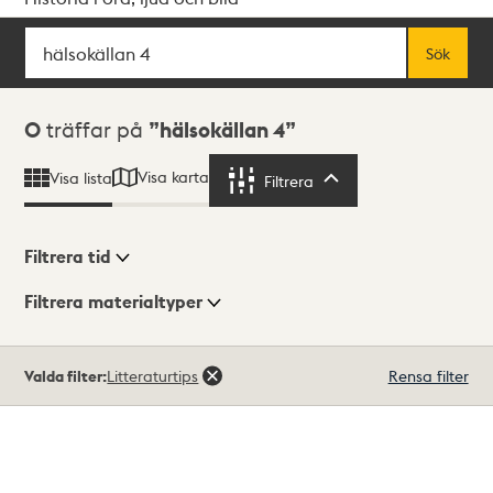
Sök
Fritextsök
Sök
Sökresultat
0
träffar på
hälsokällan 4
Visa karta
Visa lista
Filtrera
Filtrera
Filtrera tid
Filtrera materialtyper
Visningsläge
Totalt
Valda filter:
Litteraturtips
Rensa filter
0
träffar
Lista
Karta