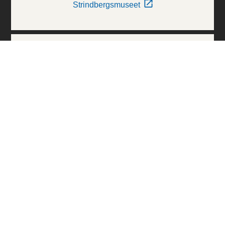
Strindbergsmuseet
Thielska Galleriet
Världskulturmuseerna