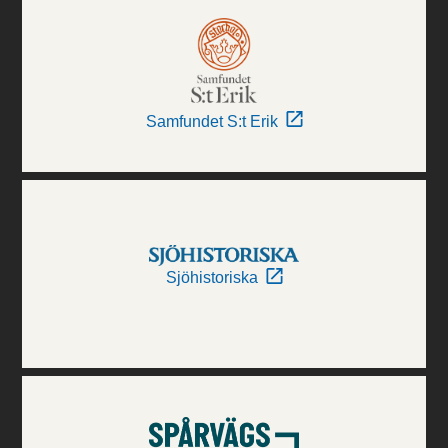
Samfundet S:t Erik
Sjöhistoriska