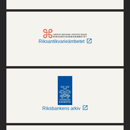
Riksantikvarieämbetet
Riksbankens arkiv