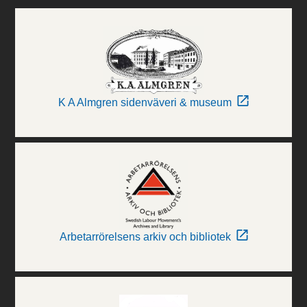
K A Almgren sidenväveri & museum
Arbetarrörelsens arkiv och bibliotek