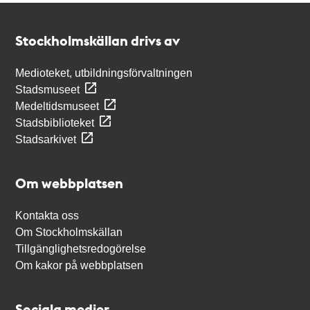
Kontakt
Stockholmskällan
Stockholmskällan drivs av
Medioteket, utbildningsförvaltningen
Stadsmuseet
Medeltidsmuseet
Stadsbiblioteket
Stadsarkivet
Om webbplatsen
Kontakta oss
Om Stockholmskällan
Tillgänglighetsredogörelse
Om kakor på webbplatsen
Sociala medier