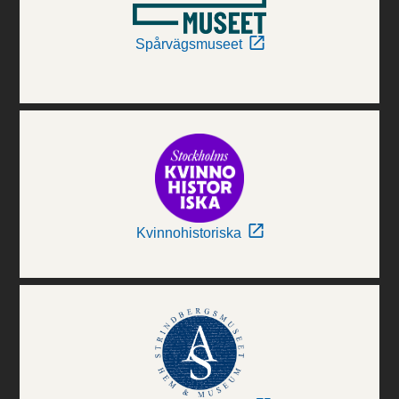
Spårvägsmuseet
Kvinnohistoriska