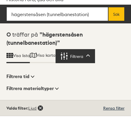
Sök
Fritextsök
Sök
Sökresultat
0
träffar på
hägerstensåsen
(tunnelbanestation)
Visa karta
Visa lista
Filtrera
Filtrera
Filtrera tid
Filtrera materialtyper
Visningsläge
Totalt
Valda filter:
Ljud
Rensa filter
0
träffar
Lista
Karta