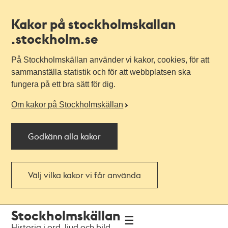
Kakor på stockholmskallan
.stockholm.se
På Stockholmskällan använder vi kakor, cookies, för att
sammanställa statistik och för att webbplatsen ska
fungera på ett bra sätt för dig.
Om kakor på Stockholmskällan
Godkänn alla kakor
Välj vilka kakor vi får använda
Till
Till
Stockholmskällan
navigationen
huvudinnehållet
Historia i ord, ljud och bild