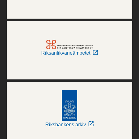
Riksantikvarieämbetet
Riksbankens arkiv