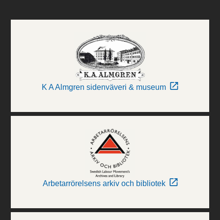
K A Almgren sidenväveri & museum
Arbetarrörelsens arkiv och bibliotek