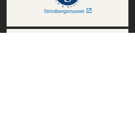
Strindbergsmuseet
Thielska Galleriet
Världskulturmuseerna