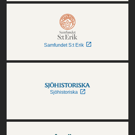
Samfundet S:t Erik
Sjöhistoriska