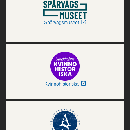
Spårvägsmuseet
Kvinnohistoriska