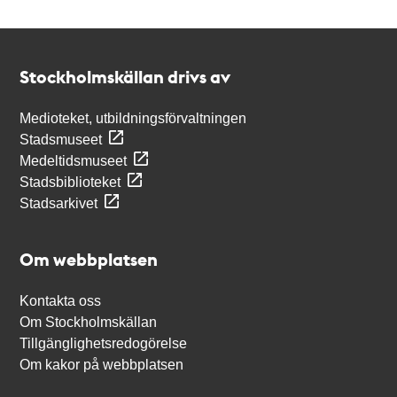
Kontakt
Stockholmskällan
Stockholmskällan drivs av
Medioteket, utbildningsförvaltningen
Stadsmuseet
Medeltidsmuseet
Stadsbiblioteket
Stadsarkivet
Om webbplatsen
Kontakta oss
Om Stockholmskällan
Tillgänglighetsredogörelse
Om kakor på webbplatsen