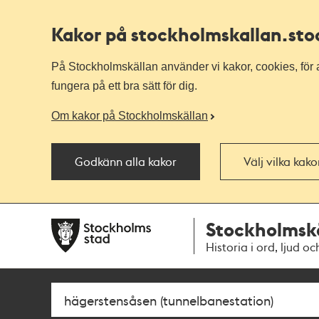
Kakor på stockholmskallan
.st
På Stockholmskällan använder vi kakor, cookies, för a
fungera på ett bra sätt för dig.
Om kakor på Stockholmskällan
Godkänn alla kakor
Välj vilka kak
Till
Till
Stockholmsk
navigationen
huvudinnehållet
Historia i ord, ljud oc
Sök
Fritextsök