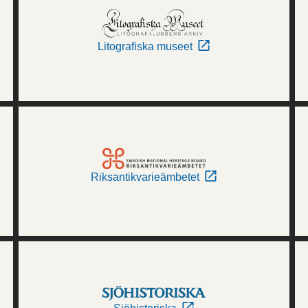
Litografiska museet
Riksantikvarieämbetet