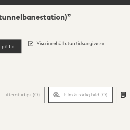
tunnelbanestation)
Visa innehåll utan tidsangivelse
a på tid
Litteraturtips
(
0
)
Film & rörlig bild
(
0
)