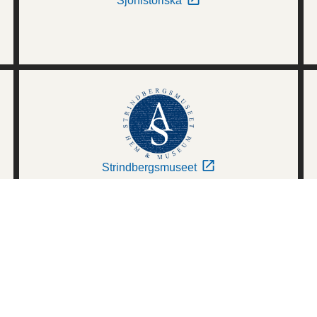
Sjöhistoriska
Strindbergsmuseet