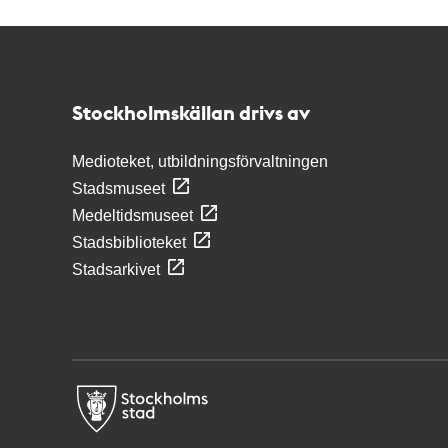
Kontakt
Stockholmskällan
Stockholmskällan drivs av
Medioteket, utbildningsförvaltningen
Stadsmuseet
Medeltidsmuseet
Stadsbiblioteket
Stadsarkivet