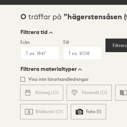
0
hägerstensåsen (
träffar på
Sökresultat
Filtrera tid
Från
Till
Visningsläge
Filtrer
Filtrera materialtyper
Lista
Karta
Visa inte lärarhandledningar
Ritning
(
0
)
Föremål
(
0
)
Bildkonst
(
0
)
Foto
(
1
)