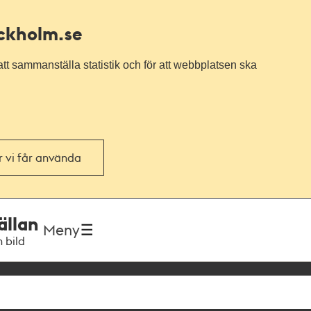
ockholm.se
tt sammanställa statistik och för att webbplatsen ska
or vi får använda
ällan
Meny
h bild