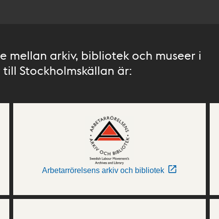
 mellan arkiv, bibliotek och museer i
till Stockholmskällan är:
Arbetarrörelsens arkiv och bibliotek