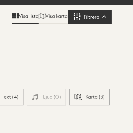
Visa karta
Visa lista
Filtrera
Filtrera
Text
(
4
)
Ljud
(
0
)
Karta
(
3
)