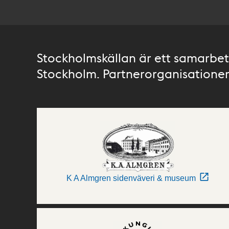
Stockholmskällan är ett samarbete
Stockholm. Partnerorganisationer 
K A Almgren sidenväveri & museum