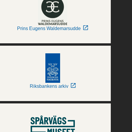
Prins Eugens Waldemarsudde
Riksbankens arkiv