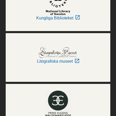
Kungliga Biblioteket
Litografiska museet