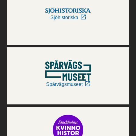
Sjöhistoriska
Spårvägsmuseet