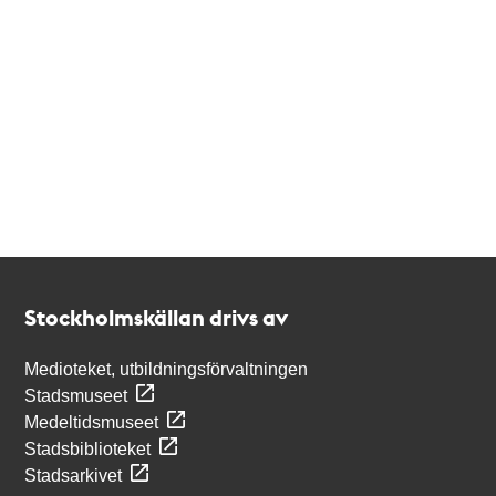
Kontakt
Stockholmskällan
Stockholmskällan drivs av
Medioteket, utbildningsförvaltningen
Stadsmuseet
Medeltidsmuseet
Stadsbiblioteket
Stadsarkivet