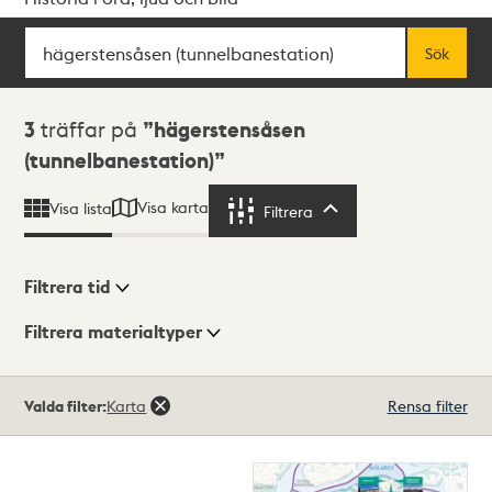
Sök
Fritextsök
Sök
Sökresultat
3
träffar på
hägerstensåsen
(tunnelbanestation)
Visa karta
Visa lista
Filtrera
Filtrera
Filtrera tid
Filtrera materialtyper
Visningsläge
Totalt
Valda filter:
Karta
Rensa filter
3
träffar
Lista
Karta