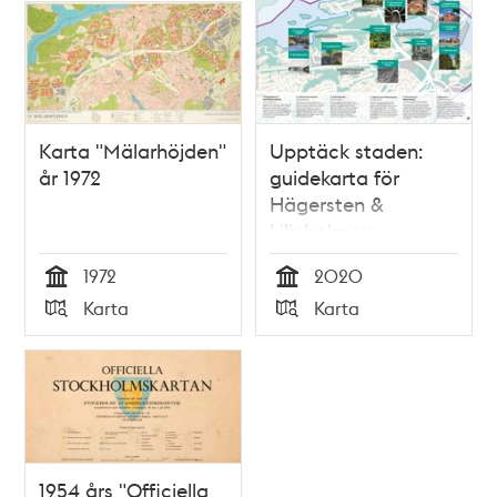
Karta "Mälarhöjden"
Upptäck staden:
år 1972
guidekarta för
Hägersten &
Liljeholmen
1972
2020
Tid
Tid
Karta
Karta
Typ
Typ
1954 års "Officiella