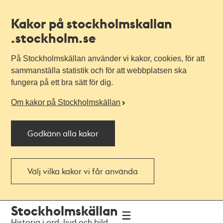
Kakor på stockholmskallan
.stockholm.se
På Stockholmskällan använder vi kakor, cookies, för att
sammanställa statistik och för att webbplatsen ska
fungera på ett bra sätt för dig.
Om kakor på Stockholmskällan
Godkänn alla kakor
Välj vilka kakor vi får använda
Till
Till
Stockholmskällan
navigationen
huvudinnehållet
Historia i ord, ljud och bild