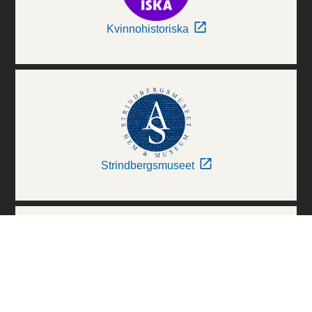
Kvinnohistoriska
Strindbergsmuseet
Thielska Galleriet