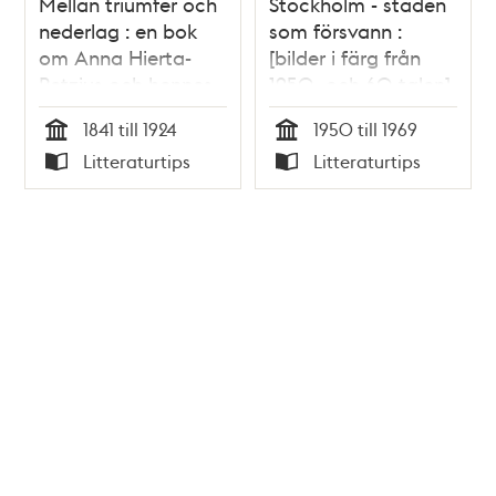
Mellan triumfer och
Stockholm - staden
nederlag : en bok
som försvann :
om Anna Hierta-
[bilder i färg från
Retzius och hennes
1950- och 60-talen].
tid. Volym 2. "A
2 / Anders
1841 till 1924
1950 till 1969
charming bitch of a
Sjöbrandt, Björn
Tid
Tid
Litteraturtips
Litteraturtips
wife" / Gerda
Sylvén
Typ
Typ
Helena Lindskog