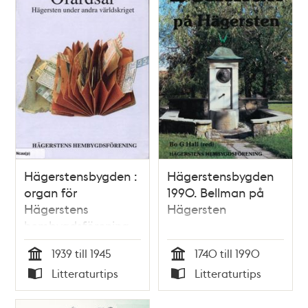
Hägerstensbygden :
Hägerstensbygden
organ för
1990. Bellman på
Hägerstens
Hägersten
hembygdsförening.
Årg.39 (2004),
1939 till 1945
1740 till 1990
Ofärdsår :
Tid
Tid
Litteraturtips
Litteraturtips
Hägersten under
Typ
Typ
andra världskriget