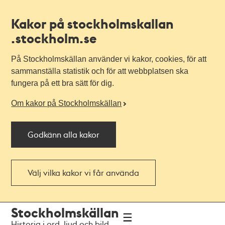
Kakor på stockholmskallan
.stockholm.se
På Stockholmskällan använder vi kakor, cookies, för att
sammanställa statistik och för att webbplatsen ska
fungera på ett bra sätt för dig.
Om kakor på Stockholmskällan
Godkänn alla kakor
Välj vilka kakor vi får använda
Till
Till
Stockholmskällan
navigationen
huvudinnehållet
Historia i ord, ljud och bild