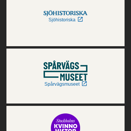
Sjöhistoriska
Spårvägsmuseet