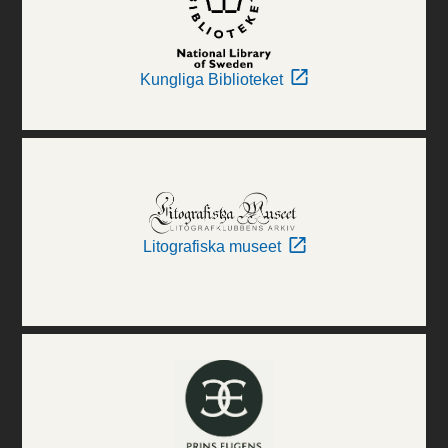
Kungliga Biblioteket
Litografiska museet