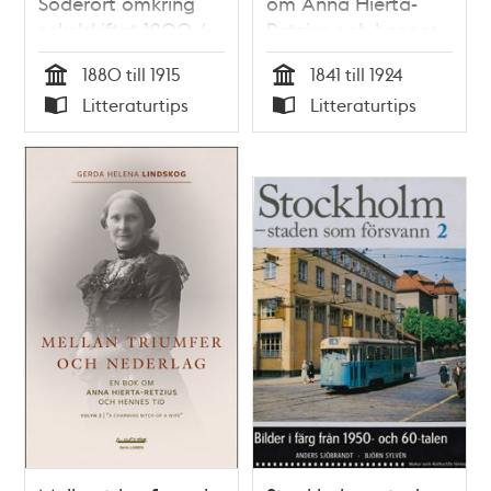
Söderort omkring
om Anna Hierta-
sekelskiftet 1900 /
Retzius och hennes
Gunnar Hjerne &
tid. Volym 1. Lars
1880 till 1915
1841 till 1924
Ulla Karlsson
Johan Hiertas
Tid
Tid
Litteraturtips
Litteraturtips
dotter Anna /
Typ
Typ
Gerda Helena
Lindskog