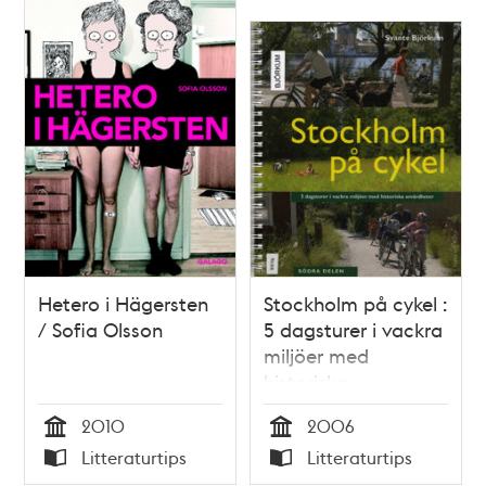
Hetero i Hägersten
Stockholm på cykel :
/ Sofia Olsson
5 dagsturer i vackra
miljöer med
historiska
sevärdheter. Södra
2010
2006
delen / Svante
Tid
Tid
Litteraturtips
Litteraturtips
Björkum
Typ
Typ