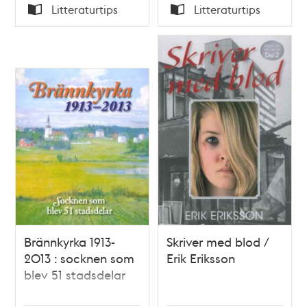
Tid
Tid
Litteraturtips
Litteraturtips
Typ
Typ
Brännkyrka 1913-
Skriver med blod /
2013 : socknen som
Erik Eriksson
blev 51 stadsdelar