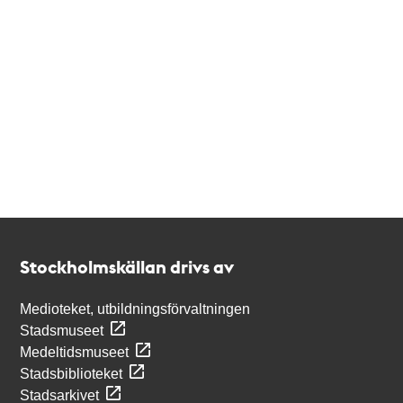
Kontakt
Stockholmskällan
Stockholmskällan drivs av
Medioteket, utbildningsförvaltningen
Stadsmuseet
Medeltidsmuseet
Stadsbiblioteket
Stadsarkivet