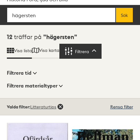
Sök
Fritextsök
Sök
Sökresultat
12
träffar på
hägersten
Visa karta
Visa lista
Filtrera
Filtrera
Filtrera tid
Filtrera materialtyper
Visningsläge
Totalt
Valda filter:
Litteraturtips
Rensa filter
12
träffar
Lista
Karta