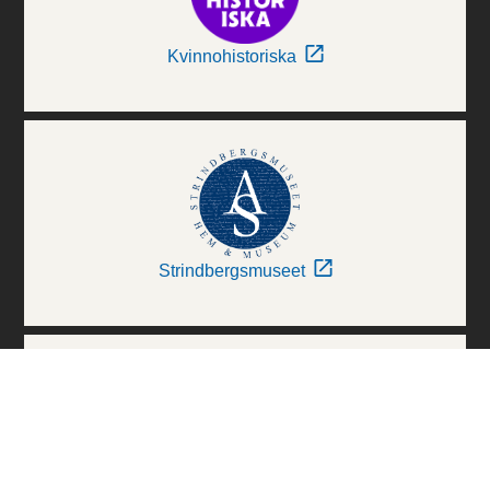
Kvinnohistoriska
Strindbergsmuseet
Thielska Galleriet