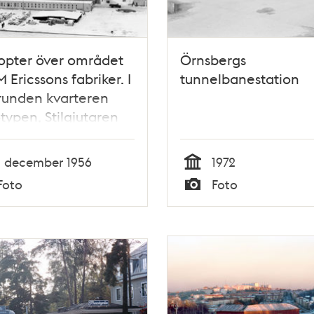
opter över området
Örnsbergs
M Ericssons fabriker. I
tunnelbanestation
runden kvarteren
typen, Stilgjutaren
Ombytaren.
1 december 1956
1972
Tid
Foto
Foto
Typ