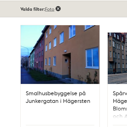
Totalt
Valda filter:
Foto
58
träffar
Smalhusbebyggelse på
Spårv
Junkergatan i Hägersten
Häge
Blom
och 