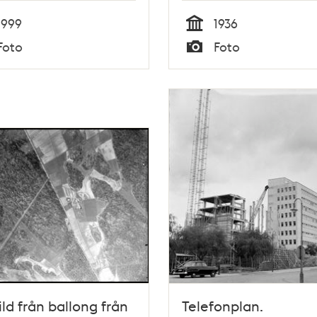
1999
1936
Tid
Foto
Foto
Typ
ild från ballong från
Telefonplan.