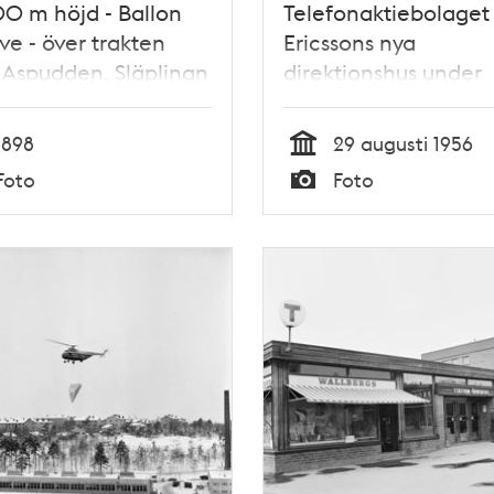
0 m höjd - Ballon
Telefonaktiebolaget
ve - över trakten
Ericssons nya
 Aspudden. Släplinan
direktionshus under
marken vid dagens
byggnad.
imsvägen i höjd med
1898
29 augusti 1956
torget i Aspudden.
Tid
Foto
Foto
Typ