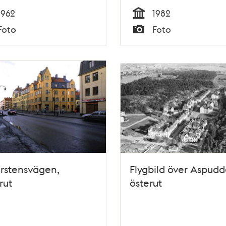
1962
1982
Tid
Foto
Foto
Typ
rstensvägen,
Flygbild över Aspud
rut
österut