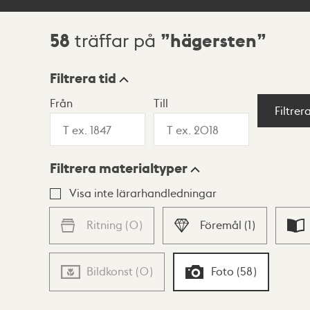
58
hägersten
träffar på
Sökresultat
Filtrera tid
Från
Till
Visningsläge
Filtrer
Filtrera materialtyper
Lista
Karta
Visa inte lärarhandledningar
Ritning
(
0
)
Föremål
(
1
)
Bildkonst
(
0
)
Foto
(
58
)