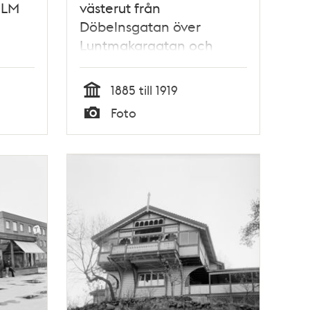
 LM
västerut från
Döbelnsgatan över
Luntmakargatan och
Stora Badstugatan mot
Observatorielunden med
1885 till 1919
byggnader i kvarteret
Tid
Foto
Gåsdjupet.
Typ