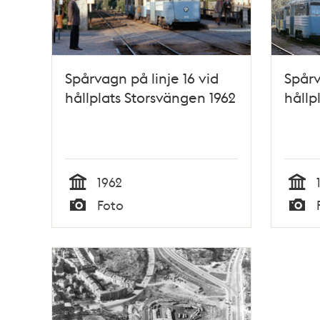
Spårvagn på linje 16 vid
Spårv
hållplats Storsvängen 1962
hållp
1962
Tid
Tid
Foto
Typ
Typ