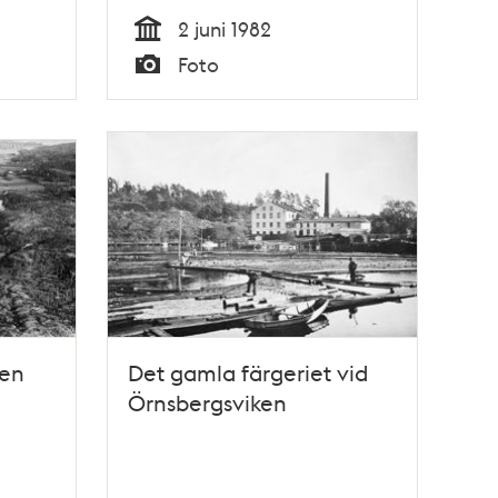
2 juni 1982
Tid
Foto
Typ
den
Det gamla färgeriet vid
Örnsbergsviken