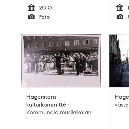
2010
Tid
Tid
Foto
Typ
Typ
Hägerstens
Häge
kulturkommitté -
väste
Kommunala musikskolan