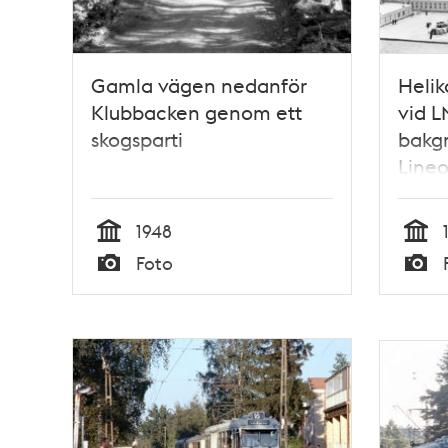
Gamla vägen nedanför
Helik
Klubbacken genom ett
vid L
skogsparti
bakg
Lineo
och 
1948
Tid
Tid
Foto
Typ
Typ