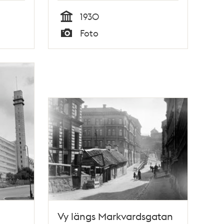
1930
Tid
Foto
Typ
Vy längs Markvardsgatan