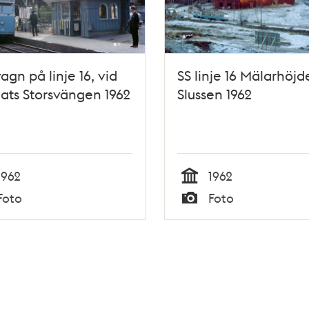
agn på linje 16, vid
SS linje 16 Mälarhöjd
lats Storsvängen 1962
Slussen 1962
1962
1962
Tid
Foto
Foto
Typ