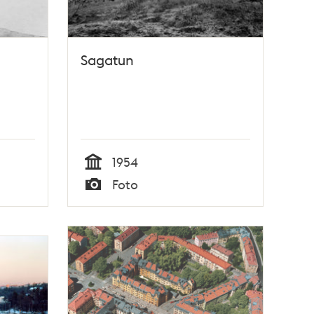
Sagatun
1954
Tid
Foto
Typ