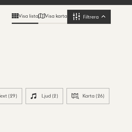
Visa karta
Visa lista
Filtrera
Filtrera
Text
(
29
)
Ljud
(
2
)
Karta
(
26
)