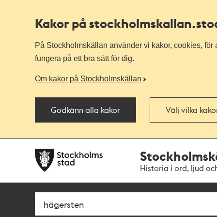
Kakor på stockholmskallan
.st
På Stockholmskällan använder vi kakor, cookies, för a
fungera på ett bra sätt för dig.
Om kakor på Stockholmskällan
Godkänn alla kakor
Välj vilka kak
Till
Till
Stockholmsk
navigationen
huvudinnehållet
Historia i ord, ljud oc
Sök
Fritextsök