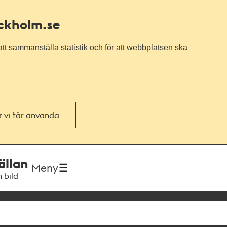
ockholm.se
tt sammanställa statistik och för att webbplatsen ska
or vi får använda
ällan
Meny
h bild