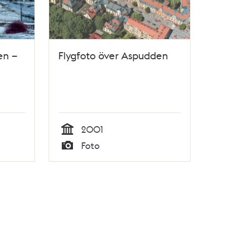
en –
Flygfoto över Aspudden
2001
Tid
Foto
Typ