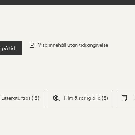
Visa innehåll utan tidsangivelse
a på tid
Litteraturtips
(
12
)
Film & rörlig bild
(
2
)