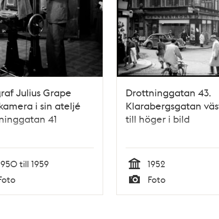
raf Julius Grape
Drottninggatan 43.
amera i sin ateljé
Klarabergsgatan väs
ninggatan 41
till höger i bild
1950 till 1959
1952
Tid
Foto
Foto
Typ