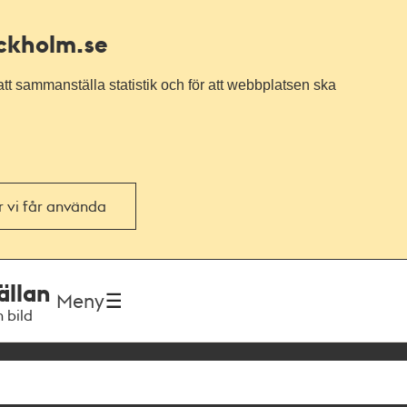
ockholm.se
tt sammanställa statistik och för att webbplatsen ska
or vi får använda
ällan
Meny
h bild