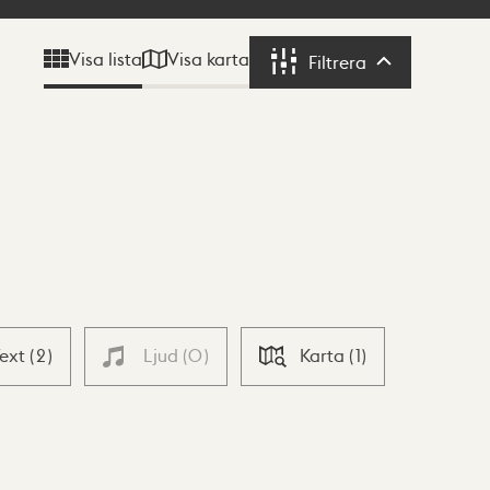
Visa karta
Visa lista
Filtrera
Filtrera
Text
(
2
)
Ljud
(
0
)
Karta
(
1
)