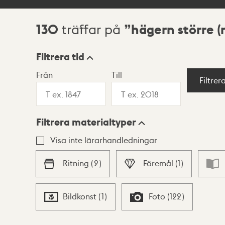
130
hägern större 
träffar på
Sökresultat
Filtrera tid
Från
Till
Visningsläge
Filtrer
Filtrera materialtyper
Lista
Karta
Visa inte lärarhandledningar
Ritning
(
2
)
Föremål
(
1
)
Bildkonst
(
1
)
Foto
(
122
)