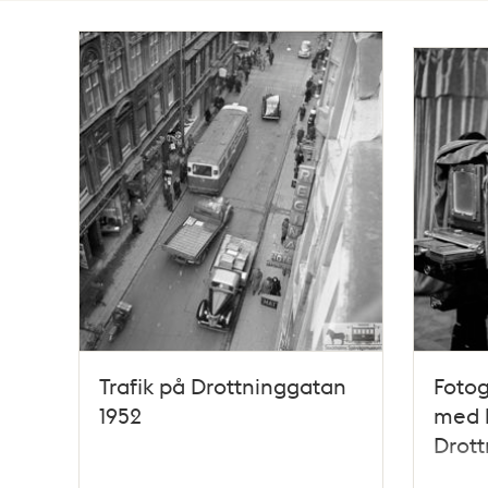
Totalt
130
träffar
Trafik på Drottninggatan
Fotog
1952
med k
Drott