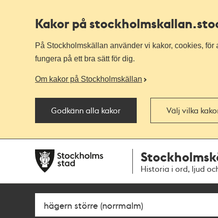
Kakor på stockholmskallan
.st
På Stockholmskällan använder vi kakor, cookies, för a
fungera på ett bra sätt för dig.
Om kakor på Stockholmskällan
Godkänn alla kakor
Välj vilka kak
Till
Till
Stockholmsk
navigationen
huvudinnehållet
Historia i ord, ljud oc
Sök
Fritextsök