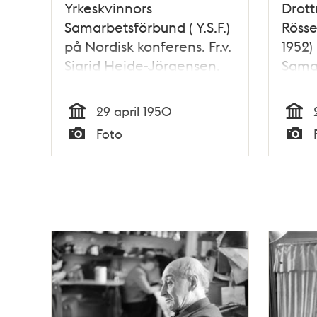
Yrkeskvinnors
Drott
Samarbetsförbund ( Y.S.F.)
Rösse
på Nordisk konferens. Fr.v.
1952)
Sigrid Heide-Jörgensen,
Samar
Köpenhamn, Bergliot Lie,
Oslo och Agda Rössel,
29 april 1950
Stockholm.
Tid
Tid
Foto
Likalönsfrågan
Typ
Typ
diskuterades