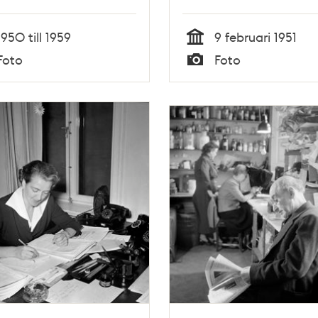
Kontoristföreningen. F
okänd, Agda Rössel 
1950 till 1959
9 februari 1951
Lisa Svanberg
Tid
Foto
Foto
Typ