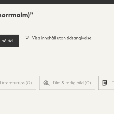
(norrmalm)
Visa innehåll utan tidsangivelse
a på tid
Litteraturtips
(
0
)
Film & rörlig bild
(
0
)