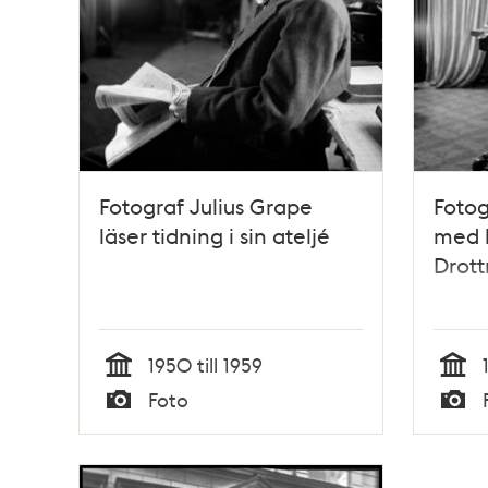
Fotograf Julius Grape
Fotog
läser tidning i sin ateljé
med k
Drott
1950 till 1959
Tid
Tid
Foto
Typ
Typ