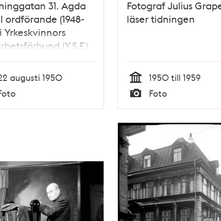
ninggatan 31. Agda
Fotograf Julius Grap
l ordförande (1948-
läser tidningen
 i Yrkeskvinnors
betsförbund (Y.S.F.)
22 augusti 1950
1950 till 1959
Tid
Foto
Foto
Typ