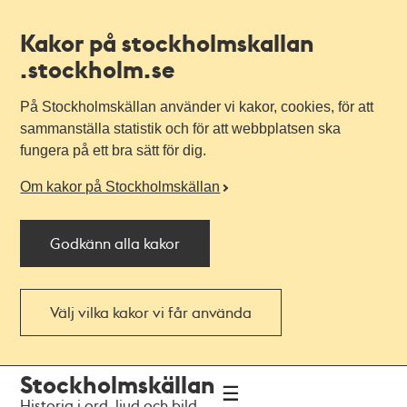
Kakor på stockholmskallan
.stockholm.se
På Stockholmskällan använder vi kakor, cookies, för att
sammanställa statistik och för att webbplatsen ska
fungera på ett bra sätt för dig.
Om kakor på Stockholmskällan
Godkänn alla kakor
Välj vilka kakor vi får använda
Till
Till
Stockholmskällan
navigationen
huvudinnehållet
Historia i ord, ljud och bild