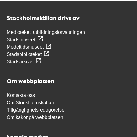
Kontakt
Stockholmskällan
Stockholmskällan drivs av
Medioteket, utbildningsförvaltningen
Stadsmuseet
Medeltidsmuseet
Stadsbiblioteket
Stadsarkivet
Om webbplatsen
Kontakta oss
Om Stockholmskällan
Tillgänglighetsredogörelse
Om kakor på webbplatsen
Sociala medier