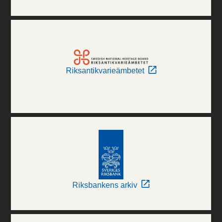
Riksantikvarieämbetet
Riksbankens arkiv