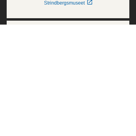
Strindbergsmuseet
Thielska Galleriet
Världskulturmuseerna