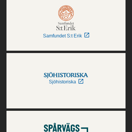
Samfundet S:t Erik
Sjöhistoriska