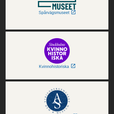
Spårvägsmuseet
Kvinnohistoriska