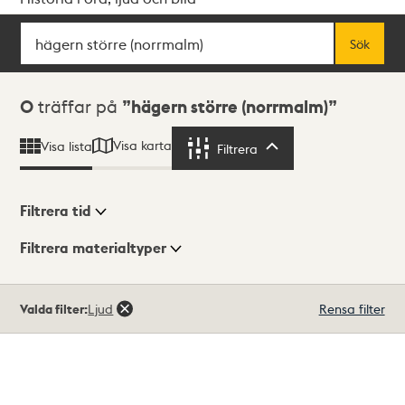
Sök
Fritextsök
Sök
Sökresultat
0
träffar på
hägern större (norrmalm)
Visa karta
Visa lista
Filtrera
Filtrera
Filtrera tid
Filtrera materialtyper
Visningsläge
Totalt
Valda filter:
Ljud
Rensa filter
0
träffar
Lista
Karta