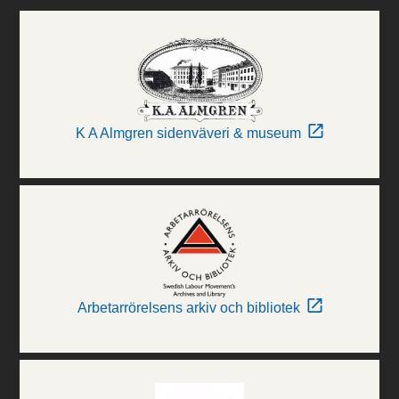
K A Almgren sidenväveri & museum
Arbetarrörelsens arkiv och bibliotek