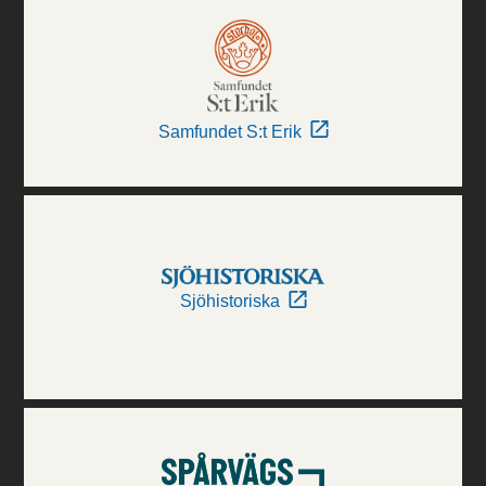
Samfundet S:t Erik
Sjöhistoriska