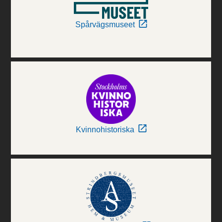
Spårvägsmuseet
Kvinnohistoriska