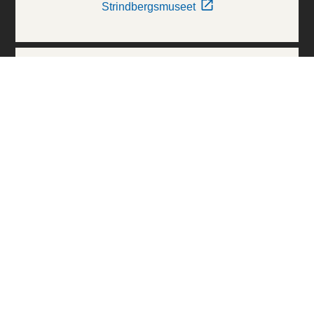
Strindbergsmuseet
Thielska Galleriet
Världskulturmuseerna