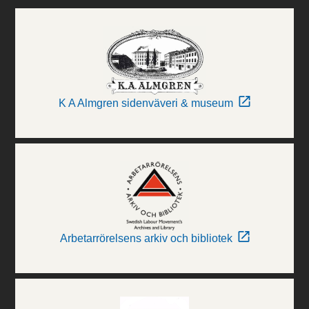
K A Almgren sidenväveri & museum
Arbetarrörelsens arkiv och bibliotek