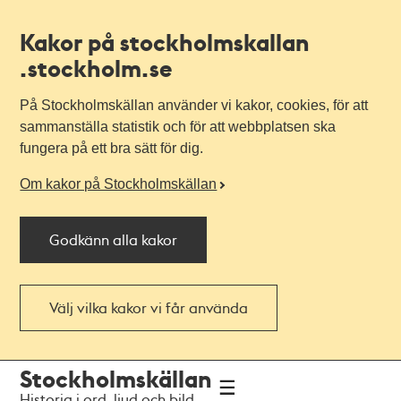
Kakor på stockholmskallan
.stockholm.se
På Stockholmskällan använder vi kakor, cookies, för att
sammanställa statistik och för att webbplatsen ska
fungera på ett bra sätt för dig.
Om kakor på Stockholmskällan
Godkänn alla kakor
Välj vilka kakor vi får använda
Till
Till
Stockholmskällan
navigationen
huvudinnehållet
Historia i ord, ljud och bild