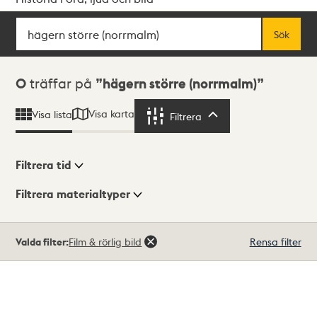
Sök
Fritextsök
Sök
Sökresultat
0
träffar på
hägern större (norrmalm)
Visa karta
Visa lista
Filtrera
Filtrera
Filtrera tid
Filtrera materialtyper
Visningsläge
Totalt
Valda filter:
Film & rörlig bild
Rensa filter
0
träffar
Lista
Karta