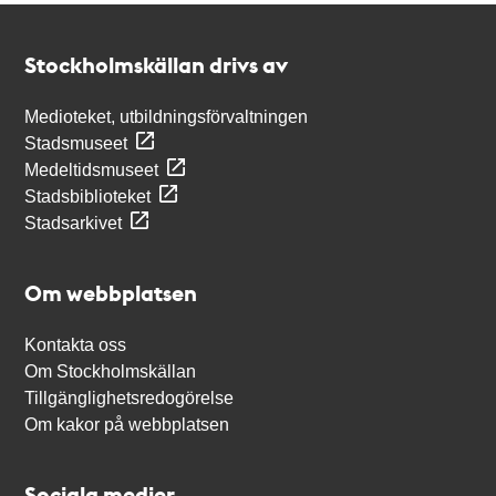
Kontakt
Stockholmskällan
Stockholmskällan drivs av
Medioteket, utbildningsförvaltningen
Stadsmuseet
Medeltidsmuseet
Stadsbiblioteket
Stadsarkivet
Om webbplatsen
Kontakta oss
Om Stockholmskällan
Tillgänglighetsredogörelse
Om kakor på webbplatsen
Sociala medier