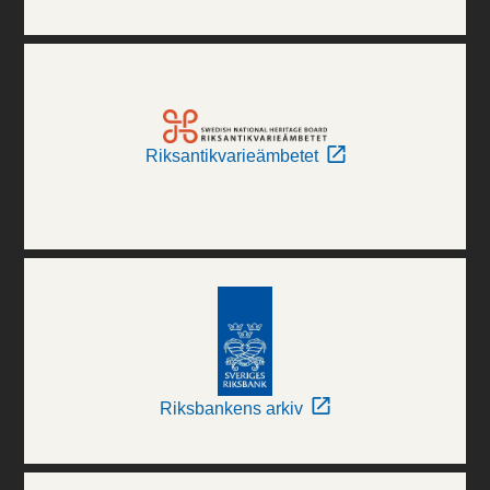
Riksantikvarieämbetet
Riksbankens arkiv